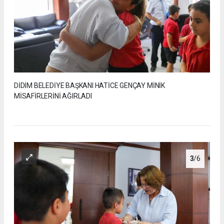
DİDİM BELEDİYE BAŞKANI HATİCE GENÇAY MİNİK
MİSAFİRLERİNİ AĞIRLADI
3
/6