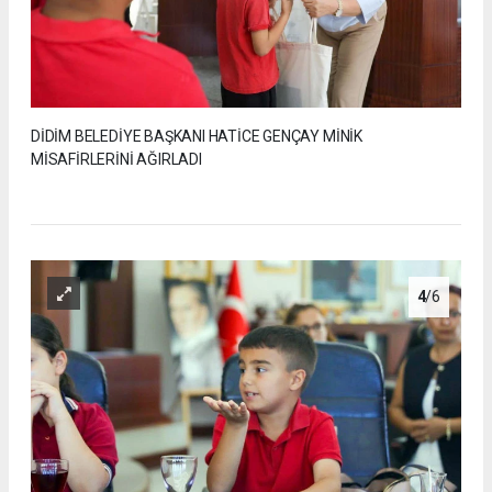
DİDİM BELEDİYE BAŞKANI HATİCE GENÇAY MİNİK
MİSAFİRLERİNİ AĞIRLADI
4
/6