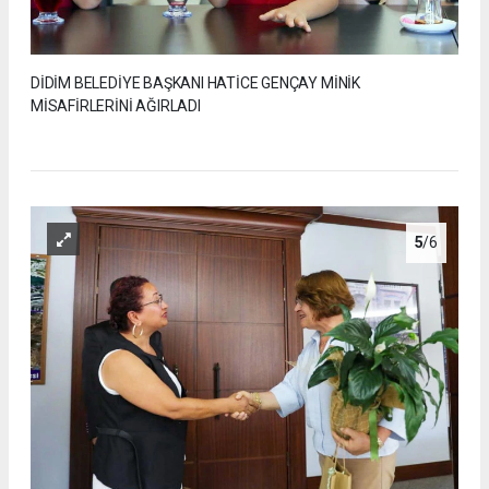
DİDİM BELEDİYE BAŞKANI HATİCE GENÇAY MİNİK
MİSAFİRLERİNİ AĞIRLADI
5
/6