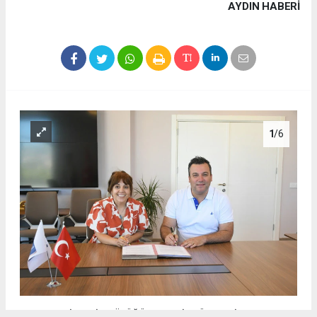
AYDIN HABERİ
1
/6
KADIKALESİ-ANAİA HÖYÜĞÜ ARTIK BİR DÜNYA MİRASI