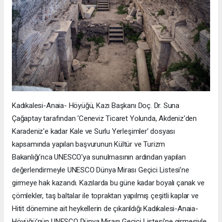
Kadıkalesi-Anaia- Höyüğü, Kazı Başkanı Doç. Dr. Suna
Çağaptay tarafından ‘Ceneviz Ticaret Yolunda, Akdeniz'den
Karadeniz'e kadar Kale ve Surlu Yerleşimler’ dosyası
kapsamında yapılan başvurunun Kültür ve Turizm
Bakanlığı’nca UNESCO'ya sunulmasının ardından yapılan
değerlendirmeyle UNESCO Dünya Mirası Geçici Listesi’ne
girmeye hak kazandı. Kazılarda bu güne kadar boyalı çanak ve
çömlekler, taş baltalar ile topraktan yapılmış çeşitli kaplar ve
Hitit dönemine ait heykellerin de çıkarıldığı Kadıkalesi-Anaia-
Höyüğü’nün UNESCO Dünya Mirası Geçici Listesi'ne girmesiyle