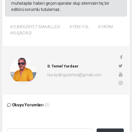
muhataplar haberi geçen ajanslar olup sitemizin hiç bir
editörü sorumlu tutulamaz...
#CUMHURİYET MAHALLESİ
#YENİ YOL
#YAPIM
#KUŞADASI
D. Temel Yurdaer
huraydingazetesi@gmail.com
Okuyu Yorumları
(0)