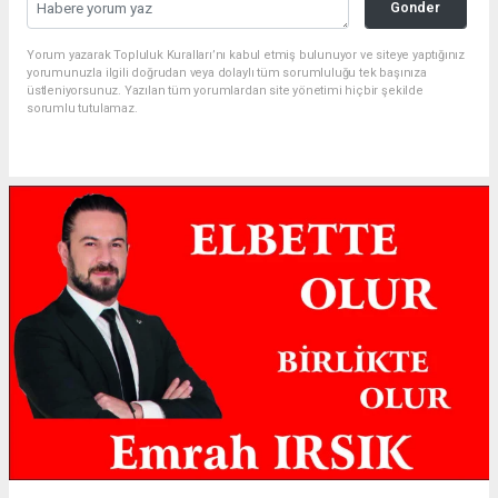
Gonder
Yorum yazarak Topluluk Kuralları’nı kabul etmiş bulunuyor ve siteye yaptığınız
yorumunuzla ilgili doğrudan veya dolaylı tüm sorumluluğu tek başınıza
üstleniyorsunuz. Yazılan tüm yorumlardan site yönetimi hiçbir şekilde
sorumlu tutulamaz.