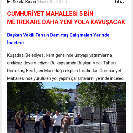
Erkek
|
Kadın
(Haberi Sesli Oku)
CUMHURİYET MAHALLESİ 5 BİN
METREKARE DAHA YENİ YOLA KAVUŞACAK
Başkan Vekili Tahsin Demirtaş Çalışmaları Yerinde
İnceledi
Kuşadası Belediyesi, kent genelinde üstyapı yatırımlarına
aralıksız devam ediyor. Bu kapsamda Başkan Vekili Tahsin
Demirtaş, Fen İşleri Müdürlüğü ekipleri tarafından Cumhuriyet
Mahallesi’nde yürütülen yol yapım çalışmalarını yerinde inceledi.