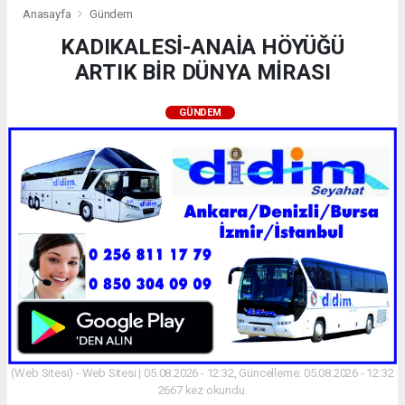
Anasayfa
Gündem
KADIKALESİ-ANAİA HÖYÜĞÜ
ARTIK BİR DÜNYA MİRASI
GÜNDEM
(Web Sitesi) - Web Sitesi | 05.08.2026 - 12:32, Güncelleme: 05.08.2026 - 12:32
2667 kez okundu.