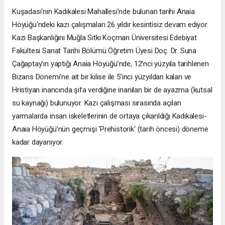
Kuşadası'nın Kadıkalesi Mahallesi'nde bulunan tarihi Anaia
Höyüğü'ndeki kazı çalışmaları 26 yıldır kesintisiz devam ediyor.
Kazı Başkanlığını Muğla Sıtkı Koçman Üniversitesi Edebiyat
Fakültesi Sanat Tarihi Bölümü Öğretim Üyesi Doç. Dr. Suna
Çağaptay’ın yaptığı Anaia Höyüğü’nde, 12’nci yüzyıla tarihlenen
Bizans Dönemi’ne ait bir kilise ile 5’inci yüzyıldan kalan ve
Hristiyan inancında şifa verdiğine inanılan bir de ayazma (kutsal
su kaynağı) bulunuyor. Kazı çalışması sırasında açılan
yarmalarda insan iskeletlerinin de ortaya çıkarıldığı Kadıkalesi-
Anaia Höyüğü’nün geçmişi 'Prehistorik' (tarih öncesi) döneme
kadar dayanıyor.