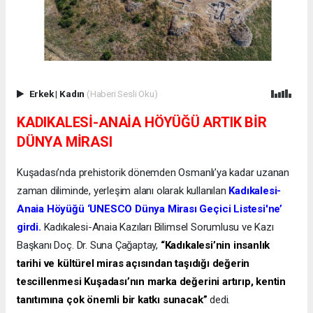
Erkek
|
Kadın
(Haberi Sesli Oku)
KADIKALESİ-ANAİA HÖYÜĞÜ ARTIK BİR
DÜNYA MİRASI
Kuşadası’nda prehistorik dönemden Osmanlı’ya kadar uzanan
zaman diliminde, yerleşim alanı olarak kullanılan
Kadıkalesi-
Anaia Höyüğü ‘UNESCO Dünya Mirası Geçici Listesi'ne’
girdi.
Kadıkalesi-Anaia Kazıları Bilimsel Sorumlusu ve Kazı
Başkanı Doç. Dr. Suna Çağaptay,
“Kadıkalesi’nin insanlık
tarihi ve kültürel miras açısından taşıdığı değerin
tescillenmesi Kuşadası’nın marka değerini artırıp, kentin
tanıtımına çok önemli bir katkı sunacak”
dedi.