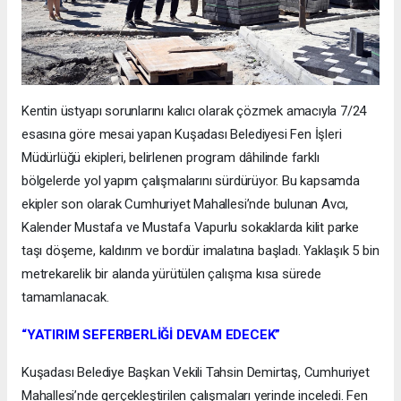
Kentin üstyapı sorunlarını kalıcı olarak çözmek amacıyla 7/24
esasına göre mesai yapan Kuşadası Belediyesi Fen İşleri
Müdürlüğü ekipleri, belirlenen program dâhilinde farklı
bölgelerde yol yapım çalışmalarını sürdürüyor. Bu kapsamda
ekipler son olarak Cumhuriyet Mahallesi’nde bulunan Avcı,
Kalender Mustafa ve Mustafa Vapurlu sokaklarda kilit parke
taşı döşeme, kaldırım ve bordür imalatına başladı. Yaklaşık 5 bin
metrekarelik bir alanda yürütülen çalışma kısa sürede
tamamlanacak.
“YATIRIM SEFERBERLİĞİ DEVAM EDECEK”
Kuşadası Belediye Başkan Vekili Tahsin Demirtaş, Cumhuriyet
Mahallesi’nde gerçekleştirilen çalışmaları yerinde inceledi. Fen