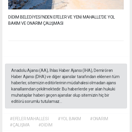
DİDİM BELEDİYESİ’NDEN EFELER VE YENİ MAHALLE’DE YOL
BAKIM VE ONARIM ÇALIŞMASI
Anadolu Ajansı (AA), İhlas Haber Ajansı (İHA), Demirören
Haber Ajansı (DHA) ve diğer ajanslar tarafından eklenen tüm
haberler, sitemizin editörlerinin müdahalesi olmadan ajans
kanallarından çekilmektedir. Bu haberlerde yer alan hukuki
muhataplar haberi geçen ajanslar olup sitemizin hiç bir
editörü sorumlu tutulamaz...
#EFELER MAHALLESİ
#YOL BAKIM
#ONARIM
#ÇALIŞMA
#DİDİM