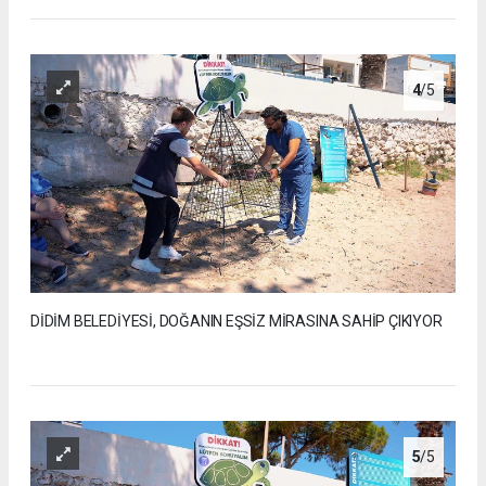
4
/5
DİDİM BELEDİYESİ, DOĞANIN EŞSİZ MİRASINA SAHİP ÇIKIYOR
5
/5