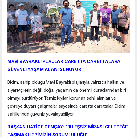
MAVİ BAYRAKLI PLAJLAR CARETTA CARETTALARA
GÜVENLİ YAŞAM ALANI SUNUYOR
Didim, sahip olduğu Mavi Bayraklı plajlarıyla yalnızca halkın ve
ziyaretçilerin değil, doğal yaşamın da önemli duraklarından biri
olmayı sürdürüyor. Temiz kıyılar, korunan sahil alanları ve
çevreye duyarlı çalışmalar sayesinde caretta carettalar, Didim
sahillerinde güvenle yuvalayabiliyor.
BAŞKAN HATİCE GENÇAY: “BU EŞSİZ MİRASI GELECEĞE
TAŞIMAK HEPİMİZİN SORUMLULUĞU”