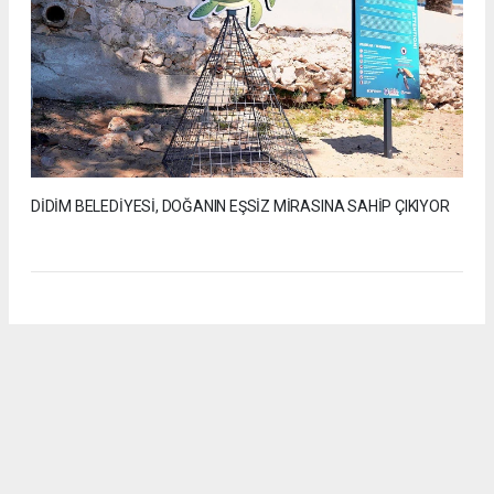
DİDİM BELEDİYESİ, DOĞANIN EŞSİZ MİRASINA SAHİP ÇIKIYOR
Anadolu Ajansı (AA), İhlas Haber Ajansı (İHA), Demirören
Haber Ajansı (DHA) ve diğer ajanslar tarafından eklenen tüm
haberler, sitemizin editörlerinin müdahalesi olmadan ajans
kanallarından çekilmektedir. Bu haberlerde yer alan hukuki
muhataplar haberi geçen ajanslar olup sitemizin hiç bir