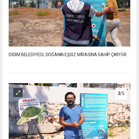
DİDİM BELEDİYESİ, DOĞANIN EŞSİZ MİRASINA SAHİP ÇIKIYOR
2
/5