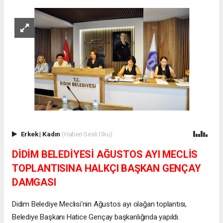
Erkek
|
Kadın
(Haberi Sesli Oku)
DİDİM BELEDİYESİ AĞUSTOS AYI MECLİS
TOPLANTISINA HALKÇI BAŞKAN GENÇAY
DAMGASI
Didim Belediye Meclisi'nin Ağustos ayı olağan toplantısı,
Belediye Başkanı Hatice Gençay başkanlığında yapıldı.