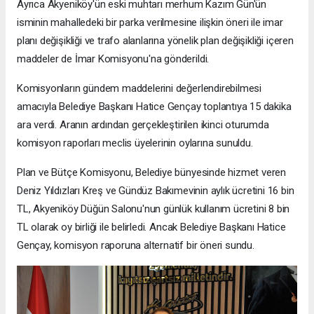
Ayrıca Akyeniköy'ün eski muhtarı merhum Kazım Gün'ün
isminin mahalledeki bir parka verilmesine ilişkin öneri ile imar
planı değişikliği ve trafo alanlarına yönelik plan değişikliği içeren
maddeler de İmar Komisyonu'na gönderildi.
Komisyonların gündem maddelerini değerlendirebilmesi
amacıyla Belediye Başkanı Hatice Gençay toplantıya 15 dakika
ara verdi. Aranın ardından gerçekleştirilen ikinci oturumda
komisyon raporları meclis üyelerinin oylarına sunuldu.
Plan ve Bütçe Komisyonu, Belediye bünyesinde hizmet veren
Deniz Yıldızları Kreş ve Gündüz Bakımevinin aylık ücretini 16 bin
TL, Akyeniköy Düğün Salonu'nun günlük kullanım ücretini 8 bin
TL olarak oy birliği ile belirledi. Ancak Belediye Başkanı Hatice
Gençay, komisyon raporuna alternatif bir öneri sundu.