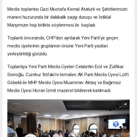
Meclis toplantısı Gazi Mustafa Kemal Atatürk ve Şehitlerimizin
manevi huzurunda bir dakikalık saygı duruşu ve İstiklal
Marşımızın hep birlikte söylenmesi ile başladı.
Toplantı öncesinde, CHP'den ayrılarak Yeni Parti'ye geçen
meclis üyelerinin gruplarının önüne Yeni Parti yazıları
yerleştirildiği görüldü.
Toplantıya Yeni Parti Meclis Üyeleri Celalettin Erol ve Zülfikar
Sivrioğlu, Cumhur İttifakı'nı temsilen AK Parti Meclis Üyesi Lütfi
Göbekli ile MHP Meclis Üyesi Muammer Aktaş ve Bağımsız
Meclis Üyesi Hicran İzmit mazeret bildirerek katılmadı.