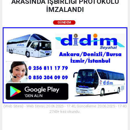
ARASINDA İŞBİRLİĞİ PROTOKOLÜ
İMZALANDI
GÜNDEM
(Web Sitesi) - Web Sitesi | 20.06.2025 - 17:40, Güncelleme: 20.06.2025 - 17:40
2743+ kez okundu.