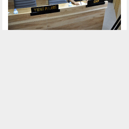
DİDİM BELEDİYESİ AĞUSTOS AYI MECLİS TOPLANTISINA
HALKÇI BAŞKAN GENÇAY DAMGASI
3
/5