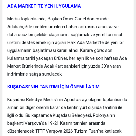
ADA MARKET’TE YENİ UYGULAMA
Meclis toplantısında, Başkan Ömer Günel döneminde
Adabahçe’de üretilen ürünlerin halkın sofrasına aracısız ve
daha ucuz bir şekilde ulaşmasını sağlamak ve yerel tarımsal
üretimi desteklemek için açılan Halk Ada Market’te de yeni bir
uygulamanın başlatılması kararı alındı. Karara göre; son
kullanma tarihi yaklaşan ürünler, her ayın ilk ve son haftası Ada
Market ürünlerinde Adalı Kart sahipleri için yüzde 30’a varan
indirimlerle satışa sunulacak.
KUŞADASI’NIN TANITIMI İÇİN ÖNEMLİ ADIM
Kuşadası Belediye Meclisi'nin Ağustos ayı olağan toplantısında
alınan bir diğer önemli karar da kentin yurt dışında tanıtımı ile
ilgili oldu. Bu kapsamda Kuşadası Belediyesi, Polonya’nın
başkenti Varşova’da 19-21 Kasım tarihleri arasında
düzenlenecek ‘ITTF Varşova 2026 Turizm Fuarı’na katılacak.