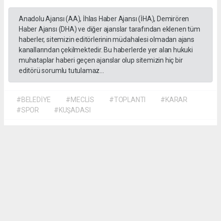
Anadolu Ajansı (AA), İhlas Haber Ajansı (İHA), Demirören
Haber Ajansı (DHA) ve diğer ajanslar tarafından eklenen tüm
haberler, sitemizin editörlerinin müdahalesi olmadan ajans
kanallarından çekilmektedir. Bu haberlerde yer alan hukuki
muhataplar haberi geçen ajanslar olup sitemizin hiç bir
editörü sorumlu tutulamaz...
#BELEDİYE
#MECLİS
#TOPLANTI
#KARAR
#SPOR
#KUŞADASI
D. Temel Yurdaer
huraydingazetesi@gmail.com