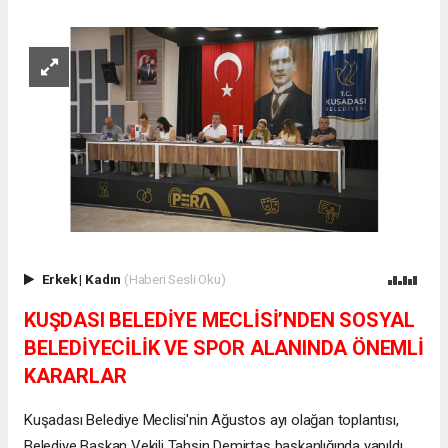
Erkek
|
Kadın
(Haberi Sesli Oku)
KUŞDASI BELEDİYE MECLİSİ’NDEN SOSYAL
BELEDİYECİLİK VE SPOR ALANINDA ÖNEMLİ
KARARLAR
Kuşadası Belediye Meclisi'nin Ağustos ayı olağan toplantısı,
Belediye Başkan Vekili Tahsin Demirtaş başkanlığında yapıldı.