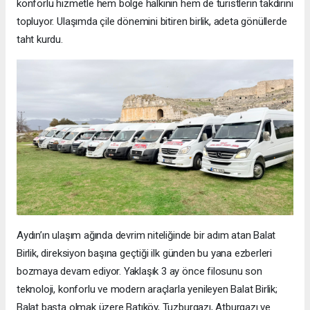
konforlu hizmetle hem bölge halkının hem de turistlerin takdirini
topluyor. Ulaşımda çile dönemini bitiren birlik, adeta gönüllerde
taht kurdu.
​Aydın’ın ulaşım ağında devrim niteliğinde bir adım atan Balat
Birlik, direksiyon başına geçtiği ilk günden bu yana ezberleri
bozmaya devam ediyor. Yaklaşık 3 ay önce filosunu son
teknoloji, konforlu ve modern araçlarla yenileyen Balat Birlik;
Balat başta olmak üzere Batıköy, Tuzburgazı, Atburgazı ve