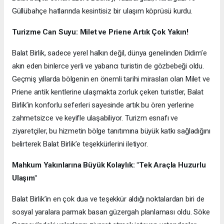
Güllübahçe hatlarında kesintisiz bir ulaşım köprüsü kurdu.
Turizme Can Suyu: Milet ve Priene Artık Çok Yakın!
​Balat Birlik, sadece yerel halkın değil, dünya genelinden Didim’e
akın eden binlerce yerli ve yabancı turistin de gözbebeği oldu.
Geçmiş yıllarda bölgenin en önemli tarihi mirasları olan Milet ve
Priene antik kentlerine ulaşmakta zorluk çeken turistler, Balat
Birlik’in konforlu seferleri sayesinde artık bu ören yerlerine
zahmetsizce ve keyifle ulaşabiliyor. Turizm esnafı ve
ziyaretçiler, bu hizmetin bölge tanıtımına büyük katkı sağladığını
belirterek Balat Birlik’e teşekkürlerini iletiyor.
Mahkum Yakınlarına Büyük Kolaylık: "Tek Araçla Huzurlu
Ulaşım"
​Balat Birlik’in en çok dua ve teşekkür aldığı noktalardan biri de
sosyal yaralara parmak basan güzergah planlaması oldu. Söke