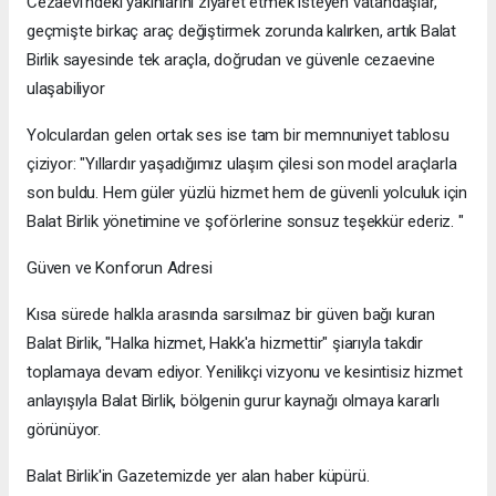
Cezaevi’ndeki yakınlarını ziyaret etmek isteyen vatandaşlar,
geçmişte birkaç araç değiştirmek zorunda kalırken, artık Balat
Birlik sayesinde tek araçla, doğrudan ve güvenle cezaevine
ulaşabiliyor
Yolculardan gelen ortak ses ise tam bir memnuniyet tablosu
çiziyor: "Yıllardır yaşadığımız ulaşım çilesi son model araçlarla
son buldu. Hem güler yüzlü hizmet hem de güvenli yolculuk için
Balat Birlik yönetimine ve şoförlerine sonsuz teşekkür ederiz. "
​Güven ve Konforun Adresi
​Kısa sürede halkla arasında sarsılmaz bir güven bağı kuran
Balat Birlik, "Halka hizmet, Hakk'a hizmettir" şiarıyla takdir
toplamaya devam ediyor. Yenilikçi vizyonu ve kesintisiz hizmet
anlayışıyla Balat Birlik, bölgenin gurur kaynağı olmaya kararlı
görünüyor.
Balat Birlik'in Gazetemizde yer alan haber küpürü.