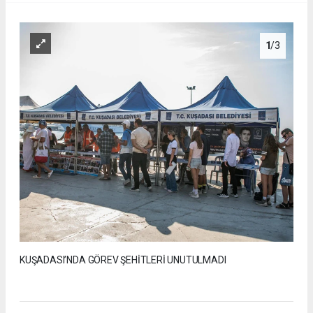
1
/3
KUŞADASI’NDA GÖREV ŞEHİTLERİ UNUTULMADI