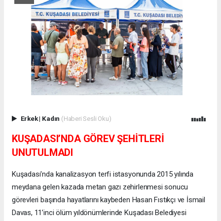
Erkek
|
Kadın
(Haberi Sesli Oku)
KUŞADASI’NDA GÖREV ŞEHİTLERİ
UNUTULMADI
Kuşadası'nda kanalizasyon terfi istasyonunda 2015 yılında
meydana gelen kazada metan gazı zehirlenmesi sonucu
görevleri başında hayatlarını kaybeden Hasan Fıstıkçı ve İsmail
Davas, 11’inci ölüm yıldönümlerinde Kuşadası Belediyesi