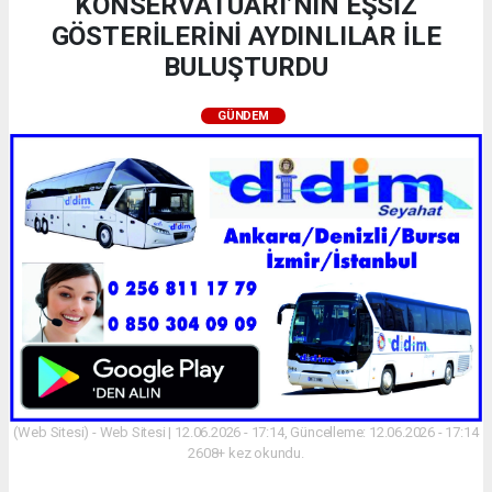
KONSERVATUARI’NIN EŞSİZ
GÖSTERİLERİNİ AYDINLILAR İLE
BULUŞTURDU
GÜNDEM
(Web Sitesi) - Web Sitesi | 12.06.2026 - 17:14, Güncelleme: 12.06.2026 - 17:14
2608+ kez okundu.