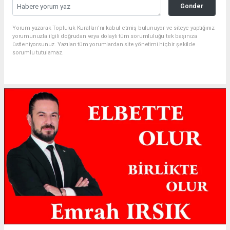
Gonder
Yorum yazarak Topluluk Kuralları’nı kabul etmiş bulunuyor ve siteye yaptığınız
yorumunuzla ilgili doğrudan veya dolaylı tüm sorumluluğu tek başınıza
üstleniyorsunuz. Yazılan tüm yorumlardan site yönetimi hiçbir şekilde
sorumlu tutulamaz.