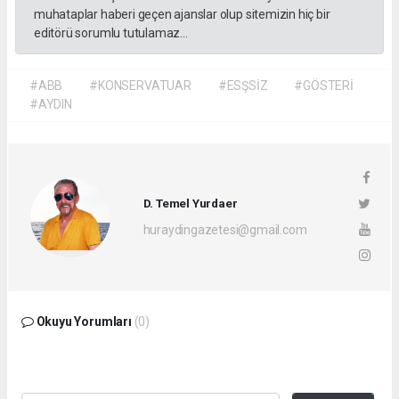
muhataplar haberi geçen ajanslar olup sitemizin hiç bir
editörü sorumlu tutulamaz...
#ABB
#KONSERVATUAR
#ESŞSİZ
#GÖSTERİ
#AYDIN
D. Temel Yurdaer
huraydingazetesi@gmail.com
Okuyu Yorumları
(0)