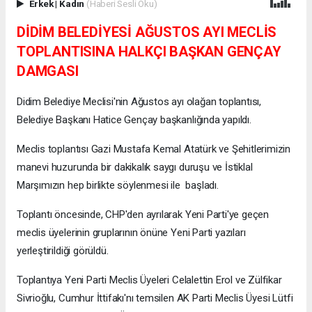
Erkek
|
Kadın
(Haberi Sesli Oku)
DİDİM BELEDİYESİ AĞUSTOS AYI MECLİS
TOPLANTISINA HALKÇI BAŞKAN GENÇAY
DAMGASI
Didim Belediye Meclisi'nin Ağustos ayı olağan toplantısı,
Belediye Başkanı Hatice Gençay başkanlığında yapıldı.
Meclis toplantısı Gazi Mustafa Kemal Atatürk ve Şehitlerimizin
manevi huzurunda bir dakikalık saygı duruşu ve İstiklal
Marşımızın hep birlikte söylenmesi ile başladı.
Toplantı öncesinde, CHP'den ayrılarak Yeni Parti'ye geçen
meclis üyelerinin gruplarının önüne Yeni Parti yazıları
yerleştirildiği görüldü.
Toplantıya Yeni Parti Meclis Üyeleri Celalettin Erol ve Zülfikar
Sivrioğlu, Cumhur İttifakı'nı temsilen AK Parti Meclis Üyesi Lütfi