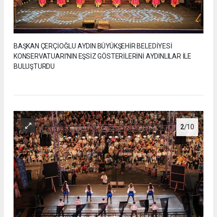
BAŞKAN ÇERÇİOĞLU AYDIN BÜYÜKŞEHİR BELEDİYESİ
KONSERVATUARI’NIN EŞSİZ GÖSTERİLERİNİ AYDINLILAR İLE
BULUŞTURDU
2
/10