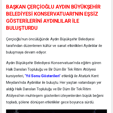
BAŞKAN ÇERÇİOĞLU AYDIN BÜYÜKŞEHİR
BELEDİYESİ KONSERVATUARI’NIN EŞSİZ
GÖSTERİLERİNİ AYDINLILAR İLE
BULUŞTURDU
Çerçioğlu’nun öncülüğünde Aydın Büyükşehir Belediyesi
tarafından düzenlenen kültür ve sanat etkinlikleri Aydınlılar ile
buluşmaya devam ediyor.
Aydın Büyükşehir Belediyesi Konservatuarı’nda eğitim gören
Halk Dansları Topluluğu ve Bir Düm Bir Tek Ritim Atölyesi
kursiyerleri,
‘Yıl Sonu Gösterileri’
etkinliği ile Atatürk Kent
Meydanı’nda Aydınlılar ile buluştu. Her yaştan vatandaşın yer
aldığı Halk Dansları Topluluğu ve Bir Düm Bir Tek Ritim
Atölyesi’nin muhteşem gösterileri izleyenlerden büyük beğeni
topladı, şölene dönüşen etkinlikler gece boyunca sürdü.