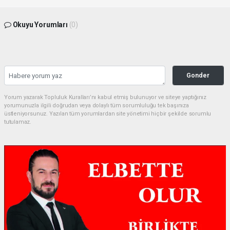
Okuyu Yorumları
(0)
Gonder
Yorum yazarak Topluluk Kuralları’nı kabul etmiş bulunuyor ve siteye yaptığınız
yorumunuzla ilgili doğrudan veya dolaylı tüm sorumluluğu tek başınıza
üstleniyorsunuz. Yazılan tüm yorumlardan site yönetimi hiçbir şekilde sorumlu
tutulamaz.