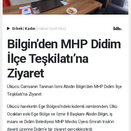
Erkek
|
Kadın
(Haberi Sesli Oku)
Bilgin’den MHP Didim
İlçe Teşkilatı’na
Ziyaret
Ülkücü Camianın Tanınan İsmi Abidin Bilgin’den MHP Didim İlçe
Teşkilatı’na Ziyaret
Ülkücü hareketin Ege Bölgesi'ndeki kıdemli isimlerinden, Ülkü
Ocakları eski Ege Bölge ve İzmir İl Başkanı Abidin Bilgin, iş
insanı ve Didim Belediyesi MHP Meclis Üyesi Emrah Irsık'ın
daveti üzerine Didim'e bir ziyaret gerçekleştirdi.