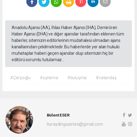
Anadolu Ajansı (AA), İhlas Haber Ajansı (İHA), Demirören
Haber Ajansı (DHA) ve diğer ajanslar tarafından eklenen tüm
haberler, sitemizin editörlerinin müdahalesi olmadan ajans
kanallarından çekilmektedir. Bu haberlerde yer alan hukuki
muhataplar haberi geçen ajanslar olup sitemizin hiç bir
editörü sorumlu tutulamaz...
#Çerçioğlu
#sşnema
#buluşma
#vatandaş
Bülent ESER
huraydingazetesi@gmail.com