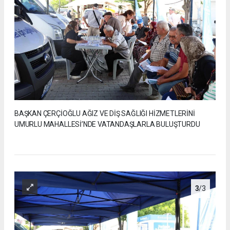
BAŞKAN ÇERÇİOĞLU AĞIZ VE DİŞ SAĞLIĞI HİZMETLERİNİ
UMURLU MAHALLESİ’NDE VATANDAŞLARLA BULUŞTURDU
3
/3