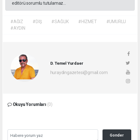
editörü sorumlu tutulamaz...
#AĞIZ
#DİŞ
#SAĞLIK
#HİZMET
#UMURLU
#AYDIN
D. Temel Yurdaer
huraydingazetesi@gmail.com
Okuyu Yorumları
(0)
Gonder