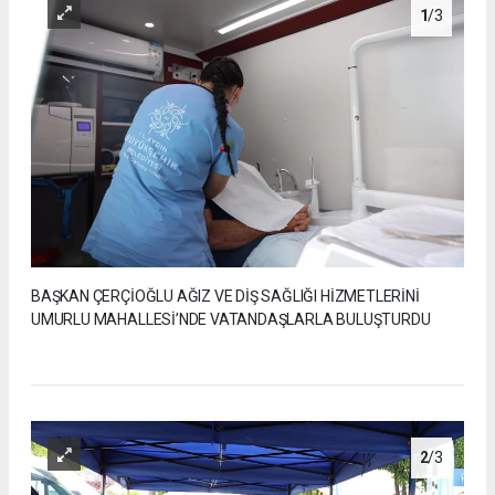
1
/3
BAŞKAN ÇERÇİOĞLU AĞIZ VE DİŞ SAĞLIĞI HİZMETLERİNİ
UMURLU MAHALLESİ’NDE VATANDAŞLARLA BULUŞTURDU
2
/3