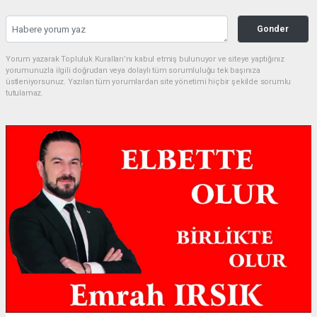
Gonder
Yorum yazarak Topluluk Kuralları’nı kabul etmiş bulunuyor ve siteye yaptığınız
yorumunuzla ilgili doğrudan veya dolaylı tüm sorumluluğu tek başınıza
üstleniyorsunuz. Yazılan tüm yorumlardan site yönetimi hiçbir şekilde sorumlu
tutulamaz.