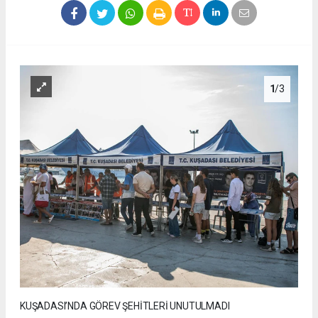
1
/3
KUŞADASI’NDA GÖREV ŞEHİTLERİ UNUTULMADI