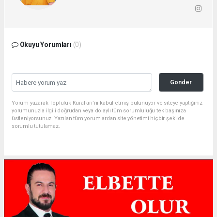
Okuyu Yorumları
(0)
Gonder
Yorum yazarak Topluluk Kuralları’nı kabul etmiş bulunuyor ve siteye yaptığınız
yorumunuzla ilgili doğrudan veya dolaylı tüm sorumluluğu tek başınıza
üstleniyorsunuz. Yazılan tüm yorumlardan site yönetimi hiçbir şekilde
sorumlu tutulamaz.