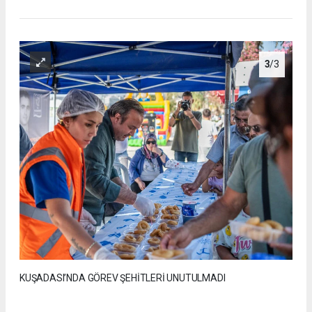
3
/3
KUŞADASI’NDA GÖREV ŞEHİTLERİ UNUTULMADI