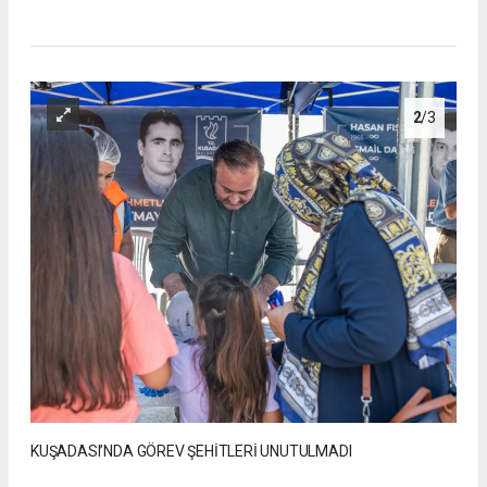
2
/3
KUŞADASI’NDA GÖREV ŞEHİTLERİ UNUTULMADI