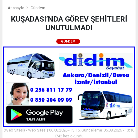
Anasayfa
Gündem
KUŞADASI’NDA GÖREV ŞEHİTLERİ
UNUTULMADI
GÜNDEM
(Web Sitesi) - Web Sitesi | 06.08.2026 - 13:16, Güncelleme: 06.08.2026 - 13:16
1742 kez okundu.