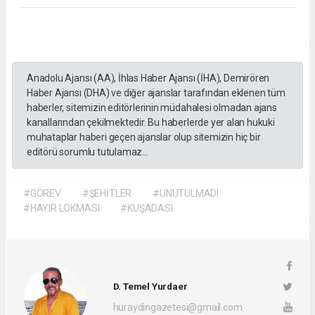
Anadolu Ajansı (AA), İhlas Haber Ajansı (İHA), Demirören
Haber Ajansı (DHA) ve diğer ajanslar tarafından eklenen tüm
haberler, sitemizin editörlerinin müdahalesi olmadan ajans
kanallarından çekilmektedir. Bu haberlerde yer alan hukuki
muhataplar haberi geçen ajanslar olup sitemizin hiç bir
editörü sorumlu tutulamaz...
#GÖREV
#ŞEHİTLER
#UNUTULMADI
#HAYIR LOKMASI
#KUŞADASI
D. Temel Yurdaer
huraydingazetesi@gmail.com