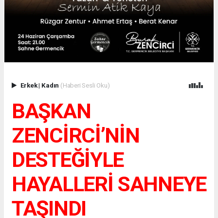
Erkek
|
Kadın
(Haberi Sesli Oku)
BAŞKAN
ZENCİRCİ’NİN
DESTEĞİYLE
HAYALLERİ SAHNEYE
TAŞINDI