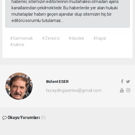
haberler, sitemizin editörlerinin müdahalesi olmadan ajans
kanallarından çekilmektedir. Bu haberlerde yer alan hukuki
muhataplar haberi geçen ajanslar olup sitemizin hiç bir
editörü sorumlu tutulamaz...
#Germencik
#Zencirci
#destek
#hayal
#sahne
Bülent ESER
huraydingazetesi@gmail.com
Okuyu Yorumları
(0)