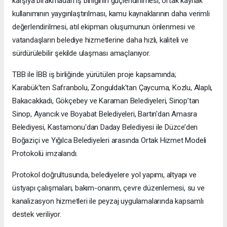
karşıya bırakmadan iş birliğinin güçlendirilmesi, ortak kaynak
kullanımının yaygınlaştırılması, kamu kaynaklarının daha verimli
değerlendirilmesi, atıl ekipman oluşumunun önlenmesi ve
vatandaşların belediye hizmetlerine daha hızlı, kaliteli ve
sürdürülebilir şekilde ulaşması amaçlanıyor.
TBB ile İBB iş birliğinde yürütülen proje kapsamında;
Karabük'ten Safranbolu, Zonguldak'tan Çaycuma, Kozlu, Alaplı,
Bakacakkadı, Gökçebey ve Karaman Belediyeleri, Sinop’tan
Sinop, Ayancık ve Boyabat Belediyeleri, Bartın'dan Amasra
Belediyesi, Kastamonu'dan Daday Belediyesi ile Düzce’den
Boğaziçi ve Yığılca Belediyeleri arasında Ortak Hizmet Modeli
Protokolü imzalandı.
Protokol doğrultusunda, belediyelere yol yapımı, altyapı ve
üstyapı çalışmaları, bakım-onarım, çevre düzenlemesi, su ve
kanalizasyon hizmetleri ile peyzaj uygulamalarında kapsamlı
destek veriliyor.