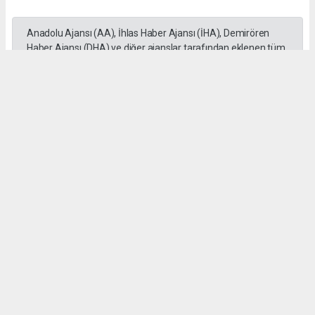
Anadolu Ajansı (AA), İhlas Haber Ajansı (İHA), Demirören
Haber Ajansı (DHA) ve diğer ajanslar tarafından eklenen tüm
haberler, sitemizin editörlerinin müdahalesi olmadan ajans
kanallarından çekilmektedir. Bu haberlerde yer alan hukuki
muhataplar haberi geçen ajanslar olup sitemizin hiç bir
editörü sorumlu tutulamaz...
#DEFORME
#YOL
#YENİLEME
#ETAP
#NAZİLLİ
D. Temel Yurdaer
huraydingazetesi@gmail.com