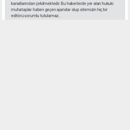
kanallarından çekilmektedir. Bu haberlerde yer alan hukuki
muhataplar haberi geçen ajanslar olup sitemizin hiç bir
editörü sorumlu tutulamaz...
#Emrah Irsık
#Göz
#Aydın
#Akbük
#Katılım
#Pay
Bülent ESER
huraydingazetesi@gmail.com
Okuyu Yorumları
(0)