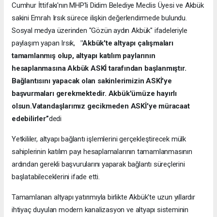
Cumhur İttifakı'nın MHP'li Didim Belediye Meclis Üyesi ve Akbük
sakini Emrah Irsık sürece ilişkin değerlendirmede bulundu.
Sosyal medya üzerinden "Gözün aydın Akbük" ifadeleriyle
paylaşım yapan Irsık,
"Akbük'te altyapı çalışmaları
tamamlanmış olup, altyapı katılım paylarının
hesaplanmasına Akbük ASKİ tarafından başlanmıştır.
Bağlantısını yapacak olan sakinlerimizin ASKİ'ye
başvurmaları gerekmektedir. Akbük'ümüze hayırlı
olsun.Vatandaşlarımız gecikmeden ASKİ'ye müracaat
edebilirler”
dedi
Yetkililer, altyapı bağlantı işlemlerini gerçekleştirecek mülk
sahiplerinin katılım payı hesaplamalarının tamamlanmasının
ardından gerekli başvurularını yaparak bağlantı süreçlerini
başlatabileceklerini ifade etti.
Tamamlanan altyapı yatırımıyla birlikte Akbük'te uzun yıllardır
ihtiyaç duyulan modern kanalizasyon ve altyapı sisteminin