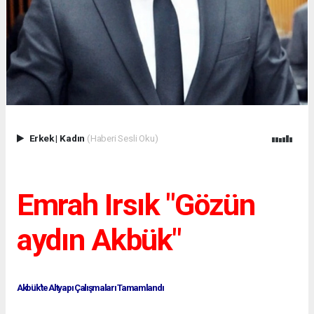
Erkek
|
Kadın
(Haberi Sesli Oku)
Emrah Irsık "Gözün
aydın Akbük"
Akbük'te Altyapı Çalışmaları Tamamlandı