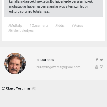
kanallarından çekilmektedir. Bu haberlerde yer alan hukuki
muhataplar haberi geçen ajanslar olup sitemizin hiç bir
editörü sorumlu tutulamaz...
#Muttalip
#Özsemerci
#İddia
#Asılsız
#Efeler belediyesi
Bülent ESER
huraydingazetesi@gmail.com
Okuyu Yorumları
(0)