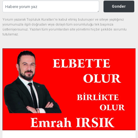
Gonder
Yorum yazarak Topluluk Kuralları’nı kabul etmiş bulunuyor ve siteye yaptığınız
yorumunuzla ilgili doğrudan veya dolaylı tüm sorumluluğu tek başınıza
üstleniyorsunuz. Yazılan tüm yorumlardan site yönetimi hiçbir şekilde sorumlu
tutulamaz.