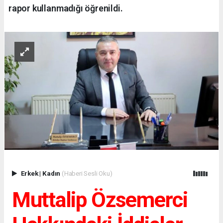
rapor kullanmadığı öğrenildi.
Erkek
|
Kadın
(Haberi Sesli Oku)
Muttalip Özsemerci