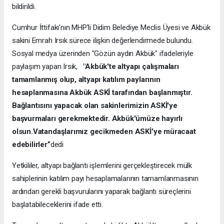
bildirildi.
Cumhur İttifakı'nın MHP'li Didim Belediye Meclis Üyesi ve Akbük
sakini Emrah Irsık sürece ilişkin değerlendirmede bulundu.
Sosyal medya üzerinden "Gözün aydın Akbük" ifadeleriyle
paylaşım yapan Irsık,
"Akbük'te altyapı çalışmaları
tamamlanmış olup, altyapı katılım paylarının
hesaplanmasına Akbük ASKİ tarafından başlanmıştır.
Bağlantısını yapacak olan sakinlerimizin ASKİ'ye
başvurmaları gerekmektedir. Akbük'ümüze hayırlı
olsun.Vatandaşlarımız gecikmeden ASKİ'ye müracaat
edebilirler”
dedi
Yetkililer, altyapı bağlantı işlemlerini gerçekleştirecek mülk
sahiplerinin katılım payı hesaplamalarının tamamlanmasının
ardından gerekli başvurularını yaparak bağlantı süreçlerini
başlatabileceklerini ifade etti.