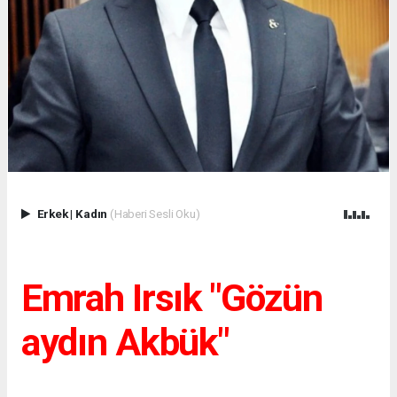
Erkek
|
Kadın
(Haberi Sesli Oku)
Emrah Irsık "Gözün
aydın Akbük"