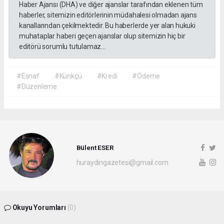
Haber Ajansı (DHA) ve diğer ajanslar tarafından eklenen tüm
haberler, sitemizin editörlerinin müdahalesi olmadan ajans
kanallarından çekilmektedir. Bu haberlerde yer alan hukuki
muhataplar haberi geçen ajanslar olup sitemizin hiç bir
editörü sorumlu tutulamaz...
#Esnaf
#Künkçü
#Kredi
#Ödeme
#Düzenleme
Bülent ESER
huraydingazetesi@gmail.com
Okuyu Yorumları
(0)