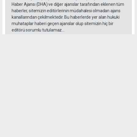
Haber Ajansı (DHA) ve diğer ajanslar tarafından eklenen tüm
haberler, sitemizin editörlerinin müdahalesi olmadan ajans
kanallarından çekilmektedir. Bu haberlerde yer alan hukuki
muhataplar haberi geçen ajanslar olup sitemizin hiç bir
editörü sorumlu tutulamaz...
#Emrah Irsık
#Göz
#Aydın
#Akbük
#Katılım
#Pay
Bülent ESER
huraydingazetesi@gmail.com
Okuyu Yorumları
(0)