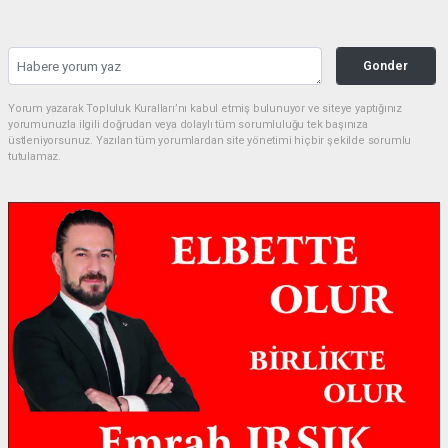
Gonder
Yorum yazarak Topluluk Kuralları’nı kabul etmiş bulunuyor ve siteye yaptığınız
yorumunuzla ilgili doğrudan veya dolaylı tüm sorumluluğu tek başınıza
üstleniyorsunuz. Yazılan tüm yorumlardan site yönetimi hiçbir şekilde sorumlu
tutulamaz.