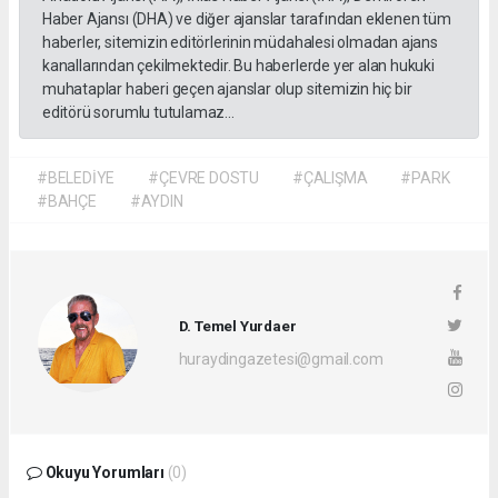
Haber Ajansı (DHA) ve diğer ajanslar tarafından eklenen tüm
haberler, sitemizin editörlerinin müdahalesi olmadan ajans
kanallarından çekilmektedir. Bu haberlerde yer alan hukuki
muhataplar haberi geçen ajanslar olup sitemizin hiç bir
editörü sorumlu tutulamaz...
#BELEDİYE
#ÇEVRE DOSTU
#ÇALIŞMA
#PARK
#BAHÇE
#AYDIN
D. Temel Yurdaer
huraydingazetesi@gmail.com
Okuyu Yorumları
(0)