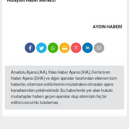
Hüraydın Haber Merkezi
AYDIN HABERİ
Anadolu Ajansı (AA), İhlas Haber Ajansı (İHA), Demirören
Haber Ajansı (DHA) ve diğer ajanslar tarafından eklenen tüm
haberler, sitemizin editörlerinin müdahalesi olmadan ajans
kanallarından çekilmektedir. Bu haberlerde yer alan hukuki
muhataplar haberi geçen ajanslar olup sitemizin hiç bir
editörü sorumlu tutulamaz...
#Bilgin
#Irsık
#MHP
#ilat
#Ziyaret