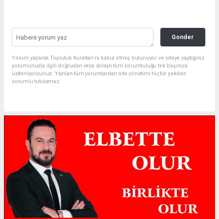
Gonder
Yorum yazarak Topluluk Kuralları’nı kabul etmiş bulunuyor ve siteye yaptığınız
yorumunuzla ilgili doğrudan veya dolaylı tüm sorumluluğu tek başınıza
üstleniyorsunuz. Yazılan tüm yorumlardan site yönetimi hiçbir şekilde
sorumlu tutulamaz.