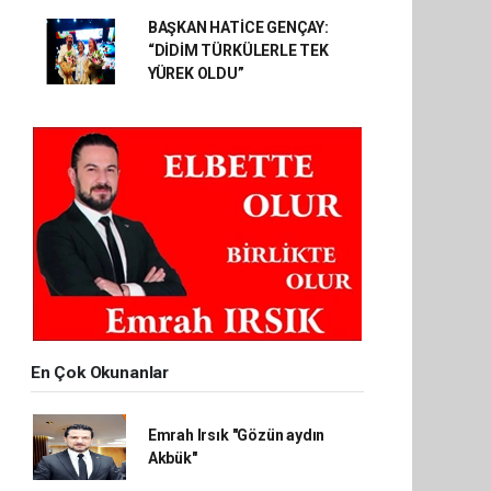
BAŞKAN HATİCE GENÇAY:
“DİDİM TÜRKÜLERLE TEK
YÜREK OLDU”
En Çok Okunanlar
Emrah Irsık "Gözün aydın
Akbük"