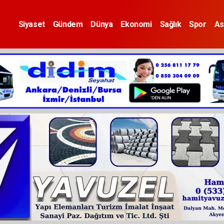
Siyaset
Gündem
Dünya
Ekonomi
Sağlık
Spor
As