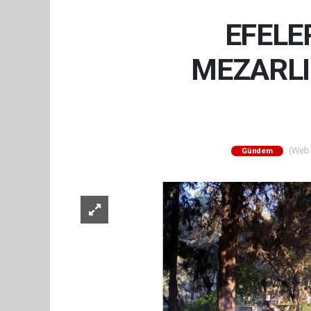
EFELE
MEZARLI
(Web S
Gündem