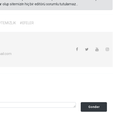
 olup sitemizin hiç bir editörü sorumlu tutulamaz...
#TEMİZLİK
#EFELER
ail.com
Gonder