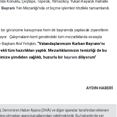
amda Konuklu, Çeştepe, Tepecik, Yılmazköy, Yukarı Kayacık mahalle
i
Bayram
Yeri Mezarlığı’nda ot biçme işlemleri titizlikle tamamlandı.
lı bir görünüme kavuşması hem de bayramda yapılacak ziyaretlerin
yor. Çalışmaların kent genelindeki tüm mezarlıklarda sırasıyla
e Başkanı Anıl Yetişkin,
“Vatandaşlarımızın Kurban Bayramı’nı
ekli tüm hazırlıkları yaptık. Mezarlıklarımızın temizliği de bu
imize şimdiden sağlıklı, huzurlu bir
bayram
diliyorum”
AYDIN HABERİ
), Demirören Haber Ajansı (DHA) ve diğer ajanslar tarafından eklenen
lesi olmadan ajans kanallarından çekilmektedir. Bu haberlerde yer