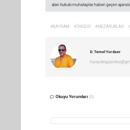
alan hukuki muhataplar haberi geçen ajanslar
#BAYRAM
#ÖNCESİ
#MEZARLIKLAR
D. Temel Yurdaer
huraydingazetesi@gm
Okuyu Yorumları
(0)