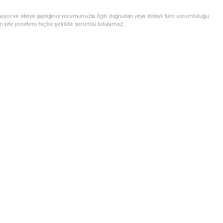
uyor ve siteye yaptığınız yorumunuzla ilgili doğrudan veya dolaylı tüm sorumluluğu
n site yönetimi hiçbir şekilde sorumlu tutulamaz.