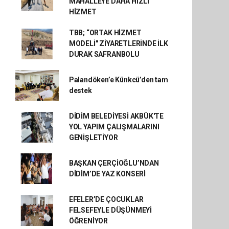
MAHALLEYE DAHA HIZLI
HİZMET
TBB; “ORTAK HİZMET
MODELİ" ZİYARETLERİNDE İLK
DURAK SAFRANBOLU
Palandöken’e Künkcü’den tam
destek
DİDİM BELEDİYESİ AKBÜK'TE
YOL YAPIM ÇALIŞMALARINI
GENİŞLETİYOR
BAŞKAN ÇERÇİOĞLU’NDAN
DİDİM’DE YAZ KONSERİ
EFELER’DE ÇOCUKLAR
FELSEFEYLE DÜŞÜNMEYİ
ÖĞRENİYOR