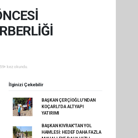
ÖNCESİ
RBERLİĞİ
59+ kez okundu.
İlginizi Çekebilir
BAŞKAN ÇERÇİOĞLU’NDAN
KOÇARLI’DA ALTYAPI
YATIRIMI
BAŞKAN KIVRAK'TAN YOL
HAMLESİ: HEDEF DAHA FAZLA