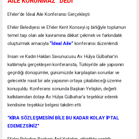
AİLE KORUNMAZ” DEDİ
Efeler’de İdeal Aile Konferansı Gerçekleşti
Efeler Belediyesi ve Efeler Kent Konseyi iş birliğiyle toplumun
temel taşı olan aile kavramına dikkat çekmek ve farkındalık
oluşturmak amacıyla
“İdeal Aile”
konferansı düzenlendi.
İnsan ve Kadın Hakları Savunucusu Av. Hülya Gülbahar’ın
katılımıyla gerçekleşen konferansta, Türkiye’de aile yapısının
geçirdiği dönüşümler, günümüzde karşılaşılan sorunlar ve
gelecekte nasıl bir aile yapısının ortaya çıkabileceği üzerine
konuşuldu. Konferans sonunda Başkan Yetişkin, değerli
katkılarından dolayı Av. Hülya Gülbahar’a teşekkür ederek
kendisine teşekkür belgesi takdim etti.
“KİRA SÖZLEŞMESİNİ BİLE BU KADAR KOLAY İPTAL
EDEMEZSİNİZ”
Efeler Belediye Başkanı Anıl Yetişkin, etkinlikte yaptığı