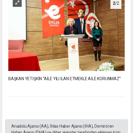
2
/2
BAŞKAN YETİŞKİN “AİLE YILI İLAN ETMEKLE AİLE KORUNMAZ”
Anadolu Ajansı (AA), İhlas Haber Ajansı (İHA), Demirören
Haber Ajansı (DHA) ve diğer ajanslar tarafından eklenen tüm