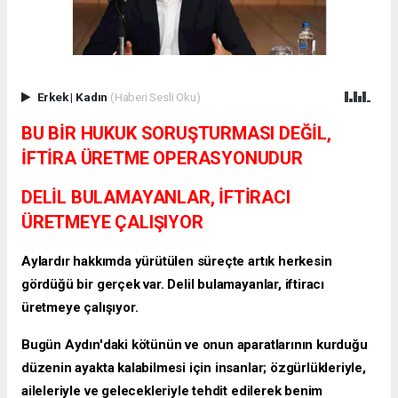
Erkek
|
Kadın
(Haberi Sesli Oku)
BU BİR HUKUK SORUŞTURMASI DEĞİL,
İFTİRA ÜRETME OPERASYONUDUR
DELİL BULAMAYANLAR, İFTİRACI
ÜRETMEYE ÇALIŞIYOR
Aylardır hakkımda yürütülen süreçte artık herkesin
gördüğü bir gerçek var. Delil bulamayanlar, iftiracı
üretmeye çalışıyor.
Bugün Aydın'daki kötünün ve onun aparatlarının kurduğu
düzenin ayakta kalabilmesi için insanlar; özgürlükleriyle,
aileleriyle ve gelecekleriyle tehdit edilerek benim