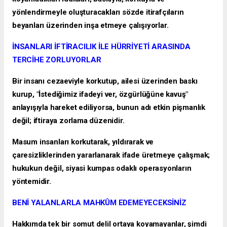
yönlendirmeyle oluşturacakları sözde itirafçıların
beyanları üzerinden inşa etmeye çalışıyorlar.
İNSANLARI İFTİRACILIK İLE HÜRRİYETİ ARASINDA
TERCİHE ZORLUYORLAR
Bir insanı cezaeviyle korkutup, ailesi üzerinden baskı
kurup, "İstediğimiz ifadeyi ver, özgürlüğüne kavuş"
anlayışıyla hareket ediliyorsa, bunun adı etkin pişmanlık
değil; iftiraya zorlama düzenidir.
Masum insanları korkutarak, yıldırarak ve
çaresizliklerinden yararlanarak ifade üretmeye çalışmak;
hukukun değil, siyasi kumpas odaklı operasyonların
yöntemidir.
BENİ YALANLARLA MAHKÛM EDEMEYECEKSİNİZ
Hakkımda tek bir somut delil ortaya koyamayanlar, şimdi