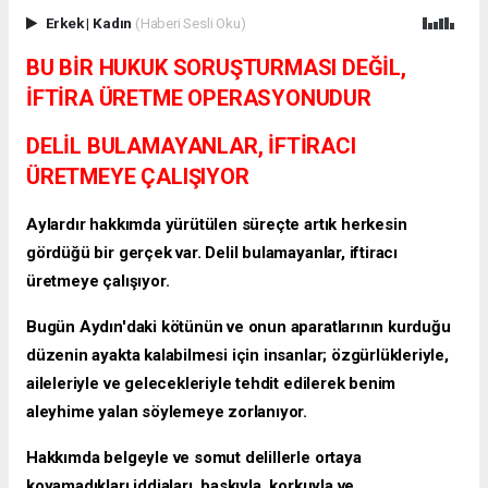
Erkek
|
Kadın
(Haberi Sesli Oku)
BU BİR HUKUK SORUŞTURMASI DEĞİL,
İFTİRA ÜRETME OPERASYONUDUR
DELİL BULAMAYANLAR, İFTİRACI
ÜRETMEYE ÇALIŞIYOR
Aylardır hakkımda yürütülen süreçte artık herkesin
gördüğü bir gerçek var. Delil bulamayanlar, iftiracı
üretmeye çalışıyor.
Bugün Aydın'daki kötünün ve onun aparatlarının kurduğu
düzenin ayakta kalabilmesi için insanlar; özgürlükleriyle,
aileleriyle ve gelecekleriyle tehdit edilerek benim
aleyhime yalan söylemeye zorlanıyor.
Hakkımda belgeyle ve somut delillerle ortaya
koyamadıkları iddiaları, baskıyla, korkuyla ve