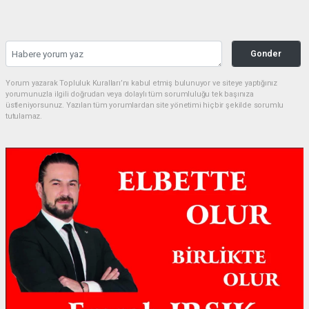
Gonder
Yorum yazarak Topluluk Kuralları’nı kabul etmiş bulunuyor ve siteye yaptığınız
yorumunuzla ilgili doğrudan veya dolaylı tüm sorumluluğu tek başınıza
üstleniyorsunuz. Yazılan tüm yorumlardan site yönetimi hiçbir şekilde sorumlu
tutulamaz.