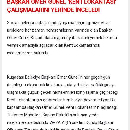
BAŞKAN ÖMER GÜNEL ‘KENT LOKANTASI’
ÇALIŞMALARINI YERİNDE İNCELEDİ
Sosyal belediyecilik alanında yaşama geçirdiği hizmet ve
projelerle her zaman hemşehrilerinin yanında olan Başkan
Ömer Günel, Kuşadalılara uygun fiyata kaliteli yemek hizmeti
vermek amacıyla açılacak olan Kent Lokantası’nda
incelemelerde bulundu.
Kuşadası Belediye Başkanı Ömer Günel’in her geçen gün
derinleşen ekonomik kriz karşısında yeterli ve sağlıklı gıdaya
ulaşmakta güçlük çeken hemşehrileri için yaşama geçireceği
Kent Lokantası için çalışmalar tüm hızıyla devam ediyor. Bu
kapsamda Başkan Ömer Günel, Kent Lokantası’nın açılacağı
Türkmen Mahallesi Kaplan Sokak’ta bulunan yerde
incelemelerde bulundu. ARYA A.Ş Yönetim Kurulu Başkanı
Oğuzhan Turan’ın da katıldığı incelemede Başkan Ömer Günel,