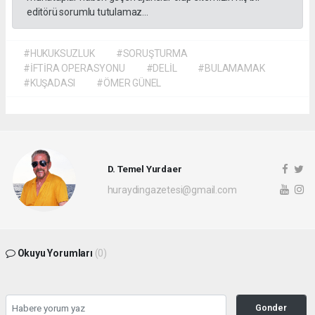
editörü sorumlu tutulamaz...
#HUKUKSUZLUK
#SORUŞTURMA
#İFTİRA OPERASYONU
#DELİL
#BULAMAMAK
#KUŞADASI
#ÖMER GÜNEL
D. Temel Yurdaer
huraydingazetesi@gmail.com
Okuyu Yorumları
(0)
Gonder