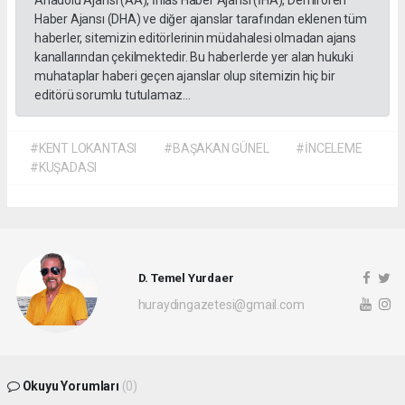
Haber Ajansı (DHA) ve diğer ajanslar tarafından eklenen tüm
haberler, sitemizin editörlerinin müdahalesi olmadan ajans
kanallarından çekilmektedir. Bu haberlerde yer alan hukuki
muhataplar haberi geçen ajanslar olup sitemizin hiç bir
editörü sorumlu tutulamaz...
#KENT LOKANTASI
#BAŞAKAN GÜNEL
#İNCELEME
#KUŞADASI
D. Temel Yurdaer
huraydingazetesi@gmail.com
Okuyu Yorumları
(0)