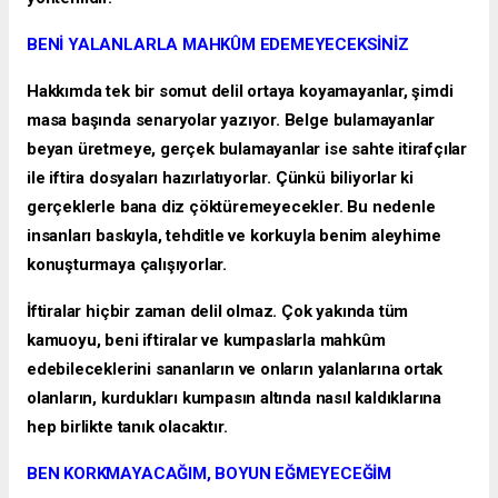
BENİ YALANLARLA MAHKÛM EDEMEYECEKSİNİZ
Hakkımda tek bir somut delil ortaya koyamayanlar, şimdi
masa başında senaryolar yazıyor. Belge bulamayanlar
beyan üretmeye, gerçek bulamayanlar ise sahte itirafçılar
ile iftira dosyaları hazırlatıyorlar. Çünkü biliyorlar ki
gerçeklerle bana diz çöktüremeyecekler. Bu nedenle
insanları baskıyla, tehditle ve korkuyla benim aleyhime
konuşturmaya çalışıyorlar.
İftiralar hiçbir zaman delil olmaz. Çok yakında tüm
kamuoyu, beni iftiralar ve kumpaslarla mahkûm
edebileceklerini sananların ve onların yalanlarına ortak
olanların, kurdukları kumpasın altında nasıl kaldıklarına
hep birlikte tanık olacaktır.
BEN KORKMAYACAĞIM, BOYUN EĞMEYECEĞİM