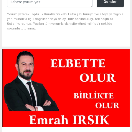
Gonder
Yorum yazarak Topluluk Kuralları’nı kabul etmiş bulunuyor ve siteye yaptığınız
yorumunuzla ilgili doğrudan veya dolaylı tüm sorumluluğu tek başınıza
üstleniyorsunuz. Yazılan tüm yorumlardan site yönetimi hiçbir şekilde
sorumlu tutulamaz.