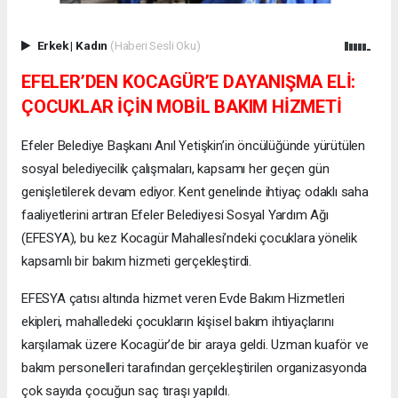
Erkek
|
Kadın
(Haberi Sesli Oku)
EFELER’DEN KOCAGÜR’E DAYANIŞMA ELİ:
ÇOCUKLAR İÇİN MOBİL BAKIM HİZMETİ
Efeler Belediye Başkanı Anıl Yetişkin’in öncülüğünde yürütülen
sosyal belediyecilik çalışmaları, kapsamı her geçen gün
genişletilerek devam ediyor. Kent genelinde ihtiyaç odaklı saha
faaliyetlerini artıran Efeler Belediyesi Sosyal Yardım Ağı
(EFESYA), bu kez Kocagür Mahallesi’ndeki çocuklara yönelik
kapsamlı bir bakım hizmeti gerçekleştirdi.
EFESYA çatısı altında hizmet veren Evde Bakım Hizmetleri
ekipleri, mahalledeki çocukların kişisel bakım ihtiyaçlarını
karşılamak üzere Kocagür’de bir araya geldi. Uzman kuaför ve
bakım personelleri tarafından gerçekleştirilen organizasyonda
çok sayıda çocuğun saç tıraşı yapıldı.