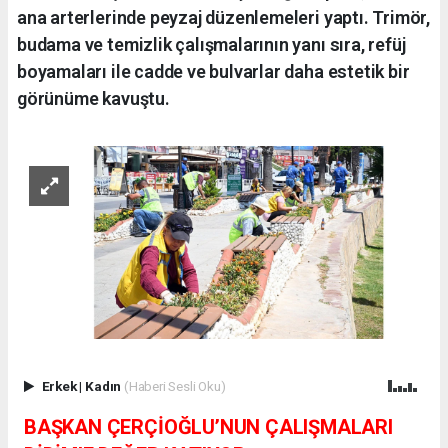
ana arterlerinde peyzaj düzenlemeleri yaptı. Trimör,
budama ve temizlik çalışmalarının yanı sıra, refüj
boyamaları ile cadde ve bulvarlar daha estetik bir
görünüme kavuştu.
Erkek
|
Kadın
(Haberi Sesli Oku)
BAŞKAN ÇERÇİOĞLU’NUN ÇALIŞMALARI