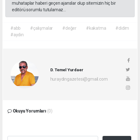
muhataplar haberi geçen ajanslar olup sitemizin hiç bir
editörü sorumlu tutulamaz...
#abb
#çalışmalar
#değer
#kakatma
#didim
#aydın
D. Temel Yurdaer
huraydingazetesi@gmail.com
Okuyu Yorumları
(0)