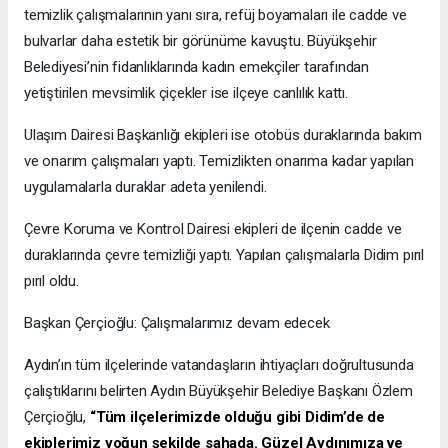
temizlik çalışmalarının yanı sıra, refüj boyamaları ile cadde ve
bulvarlar daha estetik bir görünüme kavuştu. Büyükşehir
Belediyesi’nin fidanlıklarında kadın emekçiler tarafından
yetiştirilen mevsimlik çiçekler ise ilçeye canlılık kattı.
Ulaşım Dairesi Başkanlığı ekipleri ise otobüs duraklarında bakım
ve onarım çalışmaları yaptı. Temizlikten onarıma kadar yapılan
uygulamalarla duraklar adeta yenilendi.
Çevre Koruma ve Kontrol Dairesi ekipleri de ilçenin cadde ve
duraklarında çevre temizliği yaptı. Yapılan çalışmalarla Didim pırıl
pırıl oldu.
Başkan Çerçioğlu: Çalışmalarımız devam edecek
Aydın’ın tüm ilçelerinde vatandaşların ihtiyaçları doğrultusunda
çalıştıklarını belirten Aydın Büyükşehir Belediye Başkanı Özlem
Çerçioğlu,
“Tüm ilçelerimizde olduğu gibi Didim’de de
ekiplerimiz yoğun şekilde sahada. Güzel Aydınımıza ve