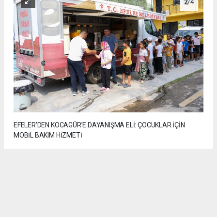
2
/4
EFELER’DEN KOCAGÜR’E DAYANIŞMA ELİ: ÇOCUKLAR İÇİN
MOBİL BAKIM HİZMETİ
3
/4