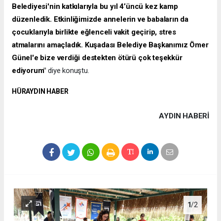
Belediyesi'nin katkılarıyla bu yıl 4’üncü kez kamp
düzenledik. Etkinliğimizde annelerin ve babaların da
çocuklarıyla birlikte eğlenceli vakit geçirip, stres
atmalarını amaçladık. Kuşadası Belediye Başkanımız Ömer
Günel'e bize verdiği destekten ötürü çok teşekkür
ediyorum"
diye konuştu.
HÜRAYDIN HABER
AYDIN HABERİ
1
/2