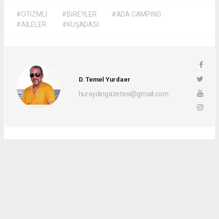
#OTİZMLİ
#BİREYLER
#ADA CAMPİNG
#AİLELER.
#KUŞADASI
D. Temel Yurdaer
huraydingazetesi@gmail.com
Okuyu Yorumları
(0)
Gonder
Yorum yazarak Topluluk Kuralları’nı kabul etmiş bulunuyor ve siteye yaptığınız