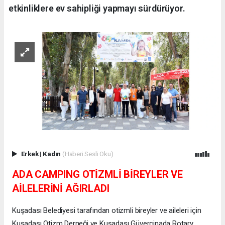
etkinliklere ev sahipliği yapmayı sürdürüyor.
Erkek
|
Kadın
(Haberi Sesli Oku)
ADA CAMPING OTİZMLİ BİREYLER VE
AİLELERİNİ AĞIRLADI
Kuşadası Belediyesi tarafından otizmli bireyler ve aileleri için
Kuşadası Otizm Derneği ve Kuşadası Güvercinada Rotary