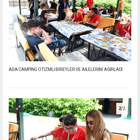
ADA CAMPING OTİZMLİ BİREYLER VE AİLELERİNİ AĞIRLADI
2
/2