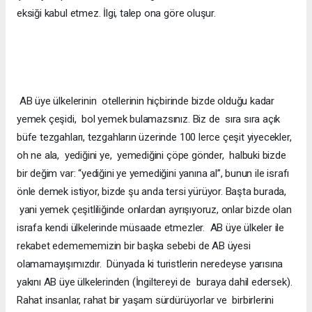
eksiği kabul etmez. İlgi, talep ona göre oluşur.
AB üye ülkelerinin otellerinin hiçbirinde bizde olduğu kadar
yemek çeşidi, bol yemek bulamazsınız. Biz de sıra sıra açık
büfe tezgahları, tezgahların üzerinde 100 lerce çeşit yiyecekler,
oh ne ala, yediğini ye, yemediğini çöpe gönder, halbuki bizde
bir değim var: “yediğini ye yemediğini yanına al”, bunun ile israfı
önle demek istiyor, bizde şu anda tersi yürüyor. Başta burada,
yani yemek çeşitliliğinde onlardan ayrışıyoruz, onlar bizde olan
israfa kendi ülkelerinde müsaade etmezler. AB üye ülkeler ile
rekabet edemememizin bir başka sebebi de AB üyesi
olamamayışımızdır. Dünyada ki turistlerin neredeyse yarısına
yakını AB üye ülkelerinden (İngiltereyi de buraya dahil edersek).
Rahat insanlar, rahat bir yaşam sürdürüyorlar ve birbirlerini