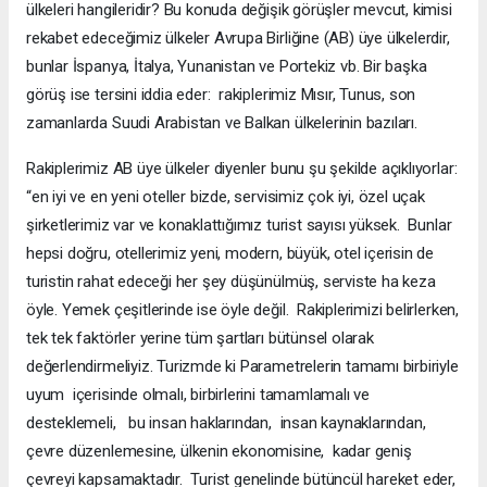
ülkeleri hangileridir? Bu konuda değişik görüşler mevcut, kimisi
rekabet edeceğimiz ülkeler Avrupa Birliğine (AB) üye ülkelerdir,
bunlar İspanya, İtalya, Yunanistan ve Portekiz vb. Bir başka
görüş ise tersini iddia eder: rakiplerimiz Mısır, Tunus, son
zamanlarda Suudi Arabistan ve Balkan ülkelerinin bazıları.
Rakiplerimiz AB üye ülkeler diyenler bunu şu şekilde açıklıyorlar:
“en iyi ve en yeni oteller bizde, servisimiz çok iyi, özel uçak
şirketlerimiz var ve konaklattığımız turist sayısı yüksek. Bunlar
hepsi doğru, otellerimiz yeni, modern, büyük, otel içerisin de
turistin rahat edeceği her şey düşünülmüş, serviste ha keza
öyle. Yemek çeşitlerinde ise öyle değil. Rakiplerimizi belirlerken,
tek tek faktörler yerine tüm şartları bütünsel olarak
değerlendirmeliyiz. Turizmde ki Parametrelerin tamamı birbiriyle
uyum içerisinde olmalı, birbirlerini tamamlamalı ve
desteklemeli, bu insan haklarından, insan kaynaklarından,
çevre düzenlemesine, ülkenin ekonomisine, kadar geniş
çevreyi kapsamaktadır. Turist genelinde bütüncül hareket eder,