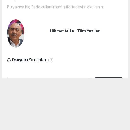
Bu yazıya hiç ifade kullanılmamış ilk ifadeyi siz kullanın.
Hikmet Atilla - Tüm Yazıları
Okuyucu Yorumları
(0)
Gönder
Yorum yazarak Topluluk Kuralları’nı kabul etmiş bulunuyor ve
huraydingazetesi.com sitesine yaptığınız yorumunuzla ilgili doğrudan veya
dolaylı tüm sorumluluğu tek başınıza üstleniyorsunuz. Yazılan tüm
yorumlardan site yönetimi hiçbir şekilde sorumlu tutulamaz.