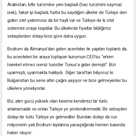
Arabistan, kitle turizmine yeni başladı (hac turizmini saymaz
isek), fakat iyi başladı, hatta bu saydığım ülkeler de Türkiye den
giden otel yatırımcısı da bir hayli var ve Türkiye de ki otel
sistemini oraya taşıdılar. Bu ülkelerde fiyatlar bildiğimiz
sebeplerden dolayı bize göre daha uygun.
Bodrum da Almanya’dan gelen acenteler ile yapılan toplantı da,
bu acenteleri bir araya toplayan kurumun CEO’su “erken
hareket etmez iseniz turistler Tunus’a gider demişti”. Bizi
uyarmıştı, uyarmakta haklıydı. Diğer taraftan biliyoruz ki
Bulgaristan bu sene altın çağını yaşıyor ve bize gelmeyenler bu
ülkelere yöneliyorlar.
Biz, alım gücü yüksek olan kesime kendimizi bir türlü
anlatamadık ve onları Türkiye ye yönlendiremedik. Bir sebepten
dolayı bir türlü Türkiye ye gelmediler. Bundan dolayı da rus
milyonerin yatı Bodrum kıyılarına yanaştığında hemen basında
haber oluyor.