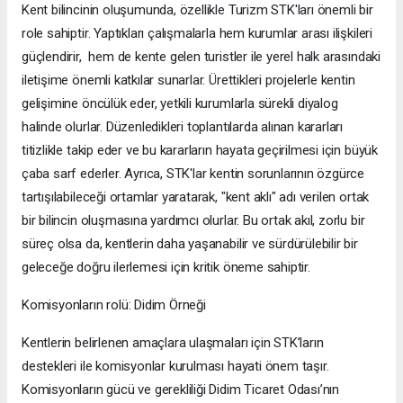
Kent bilincinin oluşumunda, özellikle Turizm STK'ları önemli bir
role sahiptir. Yaptıkları çalışmalarla hem kurumlar arası ilişkileri
güçlendirir, hem de kente gelen turistler ile yerel halk arasındaki
iletişime önemli katkılar sunarlar. Ürettikleri projelerle kentin
gelişimine öncülük eder, yetkili kurumlarla sürekli diyalog
halinde olurlar. Düzenledikleri toplantılarda alınan kararları
titizlikle takip eder ve bu kararların hayata geçirilmesi için büyük
çaba sarf ederler. Ayrıca, STK'lar kentin sorunlarının özgürce
tartışılabileceği ortamlar yaratarak, "kent aklı" adı verilen ortak
bir bilincin oluşmasına yardımcı olurlar. Bu ortak akıl, zorlu bir
süreç olsa da, kentlerin daha yaşanabilir ve sürdürülebilir bir
geleceğe doğru ilerlemesi için kritik öneme sahiptir.
Komisyonların rolü: Didim Örneği
Kentlerin belirlenen amaçlara ulaşmaları için STK’ların
destekleri ile komisyonlar kurulması hayati önem taşır.
Komisyonların gücü ve gerekliliği Didim Ticaret Odası’nın