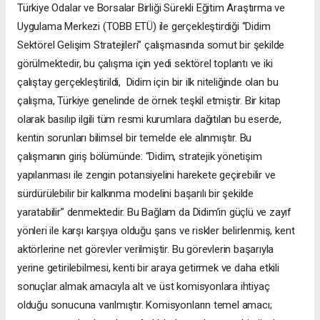
Türkiye Odalar ve Borsalar Birliği Sürekli Eğitim Araştırma ve
Uygulama Merkezi (TOBB ETÜ) ile gerçekleştirdiği “Didim
Sektörel Gelişim Stratejileri” çalışmasında somut bir şekilde
görülmektedir, bu çalışma için yedi sektörel toplantı ve iki
çalıştay gerçekleştirildi, Didim için bir ilk niteliğinde olan bu
çalışma, Türkiye genelinde de örnek teşkil etmiştir. Bir kitap
olarak basılıp ilgili tüm resmi kurumlara dağıtılan bu eserde,
kentin sorunları bilimsel bir temelde ele alınmıştır. Bu
çalışmanın giriş bölümünde: “Didim, stratejik yönetişim
yapılanması ile zengin potansiyelini harekete geçirebilir ve
sürdürülebilir bir kalkınma modelini başarılı bir şekilde
yaratabilir” denmektedir. Bu Bağlam da Didim’in güçlü ve zayıf
yönleri ile karşı karşıya olduğu şans ve riskler belirlenmiş, kent
aktörlerine net görevler verilmiştir. Bu görevlerin başarıyla
yerine getirilebilmesi, kenti bir araya getirmek ve daha etkili
sonuçlar almak amacıyla alt ve üst komisyonlara ihtiyaç
olduğu sonucuna varılmıştır. Komisyonların temel amacı;