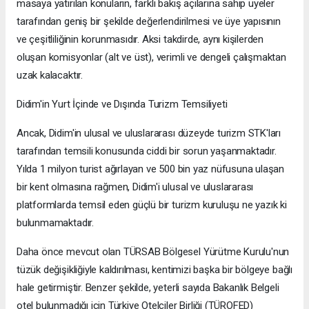
masaya yatırılan konuların, farklı bakış açılarına sahip üyeler
tarafından geniş bir şekilde değerlendirilmesi ve üye yapısının
ve çeşitliliğinin korunmasıdır. Aksi takdirde, aynı kişilerden
oluşan komisyonlar (alt ve üst), verimli ve dengeli çalışmaktan
uzak kalacaktır.
Didim'in Yurt İçinde ve Dışında Turizm Temsiliyeti
Ancak, Didim'in ulusal ve uluslararası düzeyde turizm STK'ları
tarafından temsili konusunda ciddi bir sorun yaşanmaktadır.
Yılda 1 milyon turist ağırlayan ve 500 bin yaz nüfusuna ulaşan
bir kent olmasına rağmen, Didim'i ulusal ve uluslararası
platformlarda temsil eden güçlü bir turizm kuruluşu ne yazık ki
bulunmamaktadır.
Daha önce mevcut olan TÜRSAB Bölgesel Yürütme Kurulu'nun
tüzük değişikliğiyle kaldırılması, kentimizi başka bir bölgeye bağlı
hale getirmiştir. Benzer şekilde, yeterli sayıda Bakanlık Belgeli
otel bulunmadığı için Türkiye Otelciler Birliği (TÜROFED)