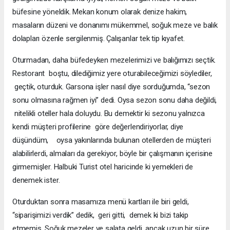
büfesine yöneldik. Mekan konum olarak denize hakim,
masaların düzeni ve donanımı mükemmel, soğuk meze ve balık
dolapları özenle sergilenmiş. Çalışanlar tek tip kıyafet.
Oturmadan, daha büfedeyken mezelerimizi ve balığımızı seçtik.
Restorant boştu, dilediğimiz yere oturabileceğimizi söylediler,
geçtik, oturduk. Garsona işler nasıl diye sorduğumda, “sezon
sonu olmasına rağmen iyi” dedi. Oysa sezon sonu daha değildi,
nitelikli oteller hala doluydu. Bu demektir ki sezonu yalnızca
kendi müşteri profilerine göre değerlendiriyorlar, diye
düşündüm, oysa yakınlarında bulunan otellerden de müşteri
alabilirlerdi, almaları da gerekiyor, böyle bir çalışmanın içerisine
girmemişler. Halbuki Turist otel haricinde ki yemekleri de
denemek ister.
Oturduktan sonra masamıza menü kartları ile biri geldi,
“siparişimizi verdik” dedik, geri gitti, demek ki bizi takip
etmemiş. Soğuk mezeler ve salata geldi, ancak uzun bir süre