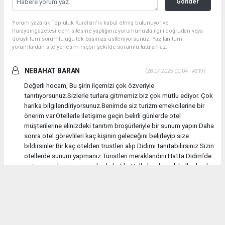
Gönder
Yorum yazarak Topluluk Kuralları’nı kabul etmiş bulunuyor ve
huraydingazetesi.com sitesine yaptığınız yorumunuzla ilgili doğrudan veya
dolaylı tüm sorumluluğu tek başınıza üstleniyorsunuz. Yazılan tüm
yorumlardan site yönetimi hiçbir şekilde sorumlu tutulamaz.
NEBAHAT BARAN
(28.07.2025 00:04 - #319)
Değerli hocam, Bu şirin ilçemizi çok özveriyle
tanıtıyorsunuz.Sizlerle turlara gitmemiz biz çok mutlu ediyor. Çok
harika bilgilendiriyorsunuz.Benimde siz turizm emekcilerine bir
önerim var.Otellerle iletişime geçin belirli günlerde otel
müşterilerine elinizdeki tanıtım broşürleriyle bir sunum yapın.Daha
sonra otel görevlileri kaç kişinin geleceğini belirleyip size
bildirsinler Bir kaç otelden trustleri alıp Didimi tanıtabilirsiniz.Sizin
otellerde sunum yapmanız.Turistleri meraklandırır.Hatta Didim'de
yaşayıp oraları görmeyenlerde katılır. Valla bizde yerli halk olarak
katılırız.Gelmiş geçmiş Mitolojik yaşanmışları ,tarihini, kültürünü
felsefesini iyice öğleniriz. Nebahat Baran Altınkum Didim
Yorumu Yanıtla