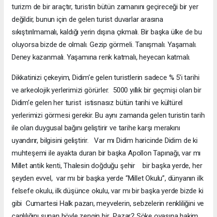
turizm de bir araçtır, turistin bütün zamanını geçireceği bir yer
değildir, bunun için de gelen turist duvarlar arasına
sıkıştırılmamalı, kaldığı yerin dışına çıkmalı. Bir başka ülke de bu
oluyorsa bizde de olmalı. Gezip görmeli. Tanışmalı. Yaşamalı.
Deney kazanmalı. Yaşamına renk katmalı, heyecan katmalı.
Dikkatinizi çekeyim, Didim’e gelen turistlerin sadece % 5’i tarihi
ve arkeolojik yerlerimizi görürler. 5000 yıllık bir geçmişi olan bir
Didim’e gelen her turist istisnasız bütün tarihi ve kültürel
yerlerimizi görmesi gerekir. Bu aynı zamanda gelen turistin tarih
ile olan duygusal bağını geliştirir ve tarihe karşı merakını
uyandırır, bilgisini geliştirir. Var mı Didim haricinde Didim de ki
muhteşemi ile ayakta duran bir başka Apollon Tapınağı, var mı
Millet antik kenti, Thalesin doğduğu şehir bir başka yerde, her
şeyden evvel, var mı bir başka yerde “Millet Okulu”, dünyanın ilk
felsefe okulu, ilk düşünce okulu, var mı bir başka yerde bizde ki
gibi Cumartesi Halk pazarı, meyvelerin, sebzelerin renkliliğini ve
canlılığını sunan böyle zengin bir Pazar? Söke ovasına hakim,