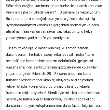
Söke dağı eteğine kurulmuş, doğal surları ile bir antik kent olan
Prienne başka bir ülkede var mı? Diğerlerini de yazmıyorum.
Bu kadar önemli ve değerli olan yerlere gelenlerde niçin ilgi
uyandıramadığımızı kendimize gerçekten sormalıyız ve adım
atmalıyız. Yağ var, un var, şeker var, fakat bir türlü helva
yapamıyoruz, yani hedefe yürüyemiyoruz.
Turizm teknolojisi o kadar ilerlemiş ki, zaman zaman
düşünüyorum, herhalde yapay zeka, sosyal medya “turizm
sektörü” için icaat edilmiş, turizm sektörünün “gelişmesi,
büyümesi” içindir, sanki turistlerin gittiği ülkelerde kolaylıkları
yaşaması içindir. Bilen bilir, 20 - 25 sene öncesine kadar
turistler ellerinde rehber kitaplar, okuyarak bilgileniyorlardı,
rehber kitaplar yönlendiriyordu onları, bilgiyi bu kitaplar
üzerinden takip ediyorlardı. Şimdi öyle mi, akıllı cep telefonları
neredeyse bütün bilgileri barındırıyor, bir akıllı cep telefonu
dünyanın en büyük kütüphanesinden daha fazla bilgi içeriyor.