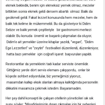
ekmek bekledik, benim için ekmeksiz yemek olmaz, mezeler
bittikten sonra ekmek geldi dersem abartılı olmaz. Balık da
gecikmeli geldi. Fakat lezzet konusunda hem mezeler, hem de
balık tek kelime ile mükemmeldi. Bu da gösteriyor ki Didim
Sebze ve balık yemek çeşitleriyle bir gastronomi merkezi
olabilir. Bu konuda önemli ve başarılı çalışmaları da oluyor;
Didim’e ait yemekler üzerine kitaplar yazıldı, “vegan”, “Didim
Ege Lezzetleri” ve “zeytin” festivalleri düzenlendi, düzenleniyor,
hatta bazı yemekler için coğrafi işaret başvuruları yapıldı.
Restorantlar da yemeklerin tadı kadar serviste önemlidir.
Gittiğimiz yerde dört servis elemanı çalışıyordu, onlar bir
köşede sohbet ediyordular, biz yemeğimizi yiyoruz,
masamdan kalkıp eksik olanları almaya kalktığımda personelin
dikkatini masamıza çekmek istedim. Başaramadım.
Her şey dahil konsepti ile çalışan otellerin yöneticileri sık sık
şunu söyler: “Misafirlerimizin dışarı çıkmaları için bir sebepleri