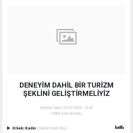
DENEYİM DAHİL BİR TURİZM
ŞEKLİNİ GELİŞTİRMELİYİZ
Ekleme Tarihi: 25.07.2025 - 13:43
1680+ kez okundu.
Erkek
|
Kadın
(Haberi Sesli Oku)