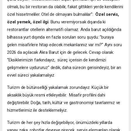
olmalı, bu bir restoran da olabilir, fakat gittikleri yerde kendilerini
özel hissetmeliler. Otel de olmayanı bulmalılar”:
Özel servis,
özel yemek, özel ilgi
. Bunu veremiyorsak dışarıda ki
restorantlar otellerin alternatifi olamaz. Anda barut açıldığında
bilhassa yurt dışında en fazla sorulan soru şuydu: “buraya
gelen misafirlere hitap edecek mekanlarınız var mı?” Aynı soru
2026 da açılacak Akra Barut için de gelecek. Cevap olarak:
“Eksiklerimizin farkındayız, süreç içerisin de kendimizi
gelişmelere uydururuz” dedik, daha sürecin gerisindeyiz, bir an
evvel süreci yakalamalıyız
Turizm de bütünselliği yakalamak zorundayız. Küçük bir
aksaklık büyük resmi etkileyebilir. Misafir profilini dahi
değiştirebilir. Doğa, tarih, kültür ve gastronomiyi tavırlarımız ve
hizmetlerimiz ile desteklemeliyiz.
Turizm de her şey hızla değişebiliyor, önümüzdeki yıllarda
yapay zeka, robotlar devreye girecek, servis elemanları olarak