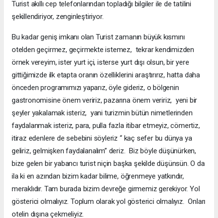
Turist akıllı cep telefonlarından topladığı bilgiler ile de tatilini
şekillendiriyor, zenginleştiriyor.
Bu kadar geniş imkanı olan Turist zamanın büyük kısmını
otelden geçirmez, geçirmekte istemez, tekrar kendimizden
örnek vereyim, ister yurt içi, isterse yurt dışı olsun, bir yere
gittiğimizde ilk etapta oranın özelliklerini araştırırız, hatta daha
önceden programımızı yaparız, öyle gideriz, o bölgenin
gastronomisine önem veririz, pazarına önem veririz, yeni bir
şeyler yakalamak isteriz, yani turizmin bütün nimetlerinden
faydalanmak isteriz, para, pulla fazla itibar etmeyiz, cömertiz,
itiraz edenlere de sebebini söyleriz “ kaç sefer bu dünya ya
geliriz, gelmişken faydalanalım” deriz. Biz böyle düşünürken,
bize gelen bir yabancı turist niçin başka şekilde düşünsün. O da
ila ki en azından bizim kadar bilime, öğrenmeye yatkındır,
meraklıdır. Tam burada bizim devreğe girmemiz gerekiyor. Yol
gösterici olmalıyız. Toplum olarak yol gösterici olmalıyız. Onları
otelin dışına çekmeliyiz.