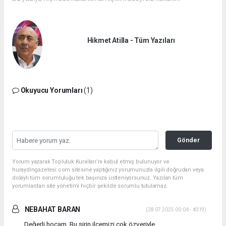
Hikmet Atilla - Tüm Yazıları
Okuyucu Yorumları
(1)
Gönder
Yorum yazarak Topluluk Kuralları’nı kabul etmiş bulunuyor ve
huraydingazetesi.com sitesine yaptığınız yorumunuzla ilgili doğrudan veya
dolaylı tüm sorumluluğu tek başınıza üstleniyorsunuz. Yazılan tüm
yorumlardan site yönetimi hiçbir şekilde sorumlu tutulamaz.
NEBAHAT BARAN
(28.07.2025 00:04 - #319)
Değerli hocam, Bu şirin ilçemizi çok özveriyle