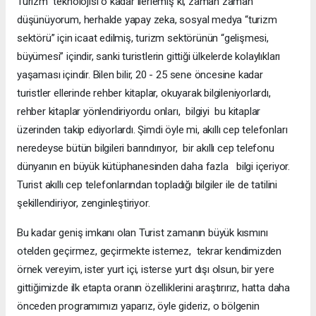
Turizm teknolojisi o kadar ilerlemiş ki, zaman zaman
düşünüyorum, herhalde yapay zeka, sosyal medya “turizm
sektörü” için icaat edilmiş, turizm sektörünün “gelişmesi,
büyümesi” içindir, sanki turistlerin gittiği ülkelerde kolaylıkları
yaşaması içindir. Bilen bilir, 20 - 25 sene öncesine kadar
turistler ellerinde rehber kitaplar, okuyarak bilgileniyorlardı,
rehber kitaplar yönlendiriyordu onları, bilgiyi bu kitaplar
üzerinden takip ediyorlardı. Şimdi öyle mi, akıllı cep telefonları
neredeyse bütün bilgileri barındırıyor, bir akıllı cep telefonu
dünyanın en büyük kütüphanesinden daha fazla bilgi içeriyor.
Turist akıllı cep telefonlarından topladığı bilgiler ile de tatilini
şekillendiriyor, zenginleştiriyor.
Bu kadar geniş imkanı olan Turist zamanın büyük kısmını
otelden geçirmez, geçirmekte istemez, tekrar kendimizden
örnek vereyim, ister yurt içi, isterse yurt dışı olsun, bir yere
gittiğimizde ilk etapta oranın özelliklerini araştırırız, hatta daha
önceden programımızı yaparız, öyle gideriz, o bölgenin