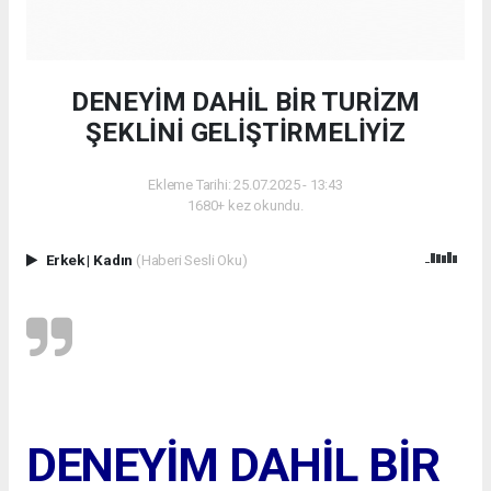
DENEYİM DAHİL BİR TURİZM
ŞEKLİNİ GELİŞTİRMELİYİZ
Ekleme Tarihi: 25.07.2025 - 13:43
1680+ kez okundu.
Erkek
|
Kadın
(Haberi Sesli Oku)
DENEYİM DAHİL BİR