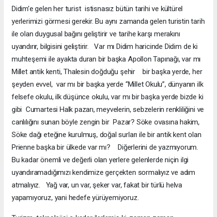
Didim’e gelen her turist istisnasız bütün tarihi ve kültürel
yerlerimizi görmesi gerekir. Bu aynı zamanda gelen turistin tarih
ile olan duygusal bağını geliştirir ve tarihe karşı merakını
uyandırır, bilgisini geliştirir. Var mı Didim haricinde Didim de ki
muhteşemi ile ayakta duran bir başka Apollon Tapınağı, var mı
Millet antik kenti, Thalesin doğduğu şehir bir başka yerde, her
şeyden evvel, var mı bir başka yerde “Millet Okulu”, dünyanın ilk
felsefe okulu, ilk düşünce okulu, var mı bir başka yerde bizde ki
gibi Cumartesi Halk pazarı, meyvelerin, sebzelerin renkliliğini ve
canlılığını sunan böyle zengin bir Pazar? Söke ovasına hakim,
Söke dağı eteğine kurulmuş, doğal surları ile bir antik kent olan
Prienne başka bir ülkede var mı? Diğerlerini de yazmıyorum.
Bu kadar önemli ve değerli olan yerlere gelenlerde niçin ilgi
uyandıramadığımızı kendimize gerçekten sormalıyız ve adım
atmalıyız. Yağ var, un var, şeker var, fakat bir türlü helva
yapamıyoruz, yani hedefe yürüyemiyoruz.