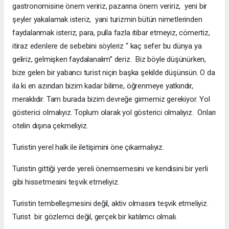
gastronomisine önem veririz, pazarına önem veririz, yeni bir
şeyler yakalamak isteriz, yani turizmin bütün nimetlerinden
faydalanmak isteriz, para, pulla fazla itibar etmeyiz, cömertiz,
itiraz edenlere de sebebini söyleriz “ kaç sefer bu dünya ya
geliriz, gelmişken faydalanalım” deriz. Biz böyle düşünürken,
bize gelen bir yabancı turist niçin başka şekilde düşünsün. O da
ila ki en azından bizim kadar bilime, öğrenmeye yatkındır,
meraklıdır. Tam burada bizim devreğe girmemiz gerekiyor. Yol
gösterici olmalıyız. Toplum olarak yol gösterici olmalıyız. Onları
otelin dışına çekmeliyiz.
Turistin yerel halk ile iletişimini öne çıkarmalıyız.
Turistin gittiği yerde yereli önemsemesini ve kendisini bir yerli
gibi hissetmesini teşvik etmeliyiz.
Turistin tembelleşmesini değil, aktiv olmasını teşvik etmeliyiz.
Turist bir gözlemci değil, gerçek bir katılımcı olmalı.