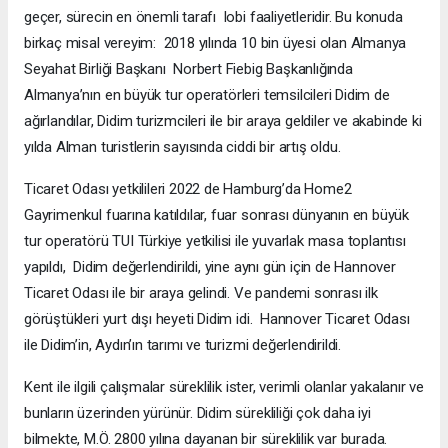
geçer, sürecin en önemli tarafı lobi faaliyetleridir. Bu konuda
birkaç misal vereyim: 2018 yılında 10 bin üyesi olan Almanya
Seyahat Birliği Başkanı Norbert Fiebig Başkanlığında
Almanya’nın en büyük tur operatörleri temsilcileri Didim de
ağırlandılar, Didim turizmcileri ile bir araya geldiler ve akabinde ki
yılda Alman turistlerin sayısında ciddi bir artış oldu.
Ticaret Odası yetkilileri 2022 de Hamburg’da Home2
Gayrimenkul fuarına katıldılar, fuar sonrası dünyanın en büyük
tur operatörü TUI Türkiye yetkilisi ile yuvarlak masa toplantısı
yapıldı, Didim değerlendirildi, yine aynı gün için de Hannover
Ticaret Odası ile bir araya gelindi. Ve pandemi sonrası ilk
görüştükleri yurt dışı heyeti Didim idi. Hannover Ticaret Odası
ile Didim’in, Aydın’ın tarımı ve turizmi değerlendirildi.
Kent ile ilgili çalışmalar süreklilik ister, verimli olanlar yakalanır ve
bunların üzerinden yürünür. Didim sürekliliği çok daha iyi
bilmekte, M.Ö. 2800 yılına dayanan bir süreklilik var burada.