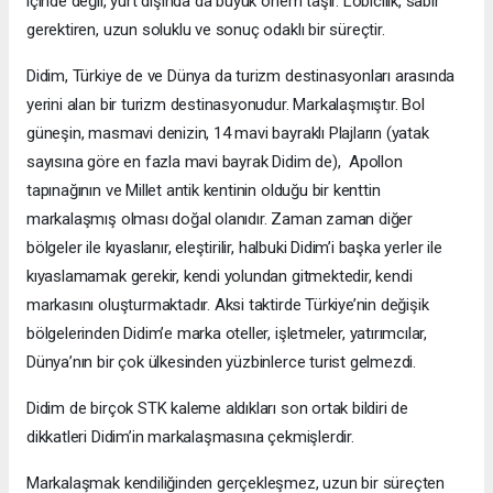
içinde değil, yurt dışında da büyük önem taşır. Lobicilik, sabır
gerektiren, uzun soluklu ve sonuç odaklı bir süreçtir.
Didim, Türkiye de ve Dünya da turizm destinasyonları arasında
yerini alan bir turizm destinasyonudur. Markalaşmıştır. Bol
güneşin, masmavi denizin, 14 mavi bayraklı Plajların (yatak
sayısına göre en fazla mavi bayrak Didim de), Apollon
tapınağının ve Millet antik kentinin olduğu bir kenttin
markalaşmış olması doğal olanıdır. Zaman zaman diğer
bölgeler ile kıyaslanır, eleştirilir, halbuki Didim’i başka yerler ile
kıyaslamamak gerekir, kendi yolundan gitmektedir, kendi
markasını oluşturmaktadır. Aksi taktirde Türkiye’nin değişik
bölgelerinden Didim’e marka oteller, işletmeler, yatırımcılar,
Dünya’nın bir çok ülkesinden yüzbinlerce turist gelmezdi.
Didim de birçok STK kaleme aldıkları son ortak bildiri de
dikkatleri Didim’in markalaşmasına çekmişlerdir.
Markalaşmak kendiliğinden gerçekleşmez, uzun bir süreçten