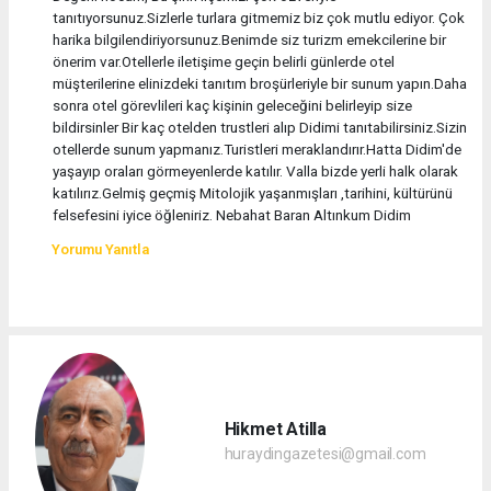
tanıtıyorsunuz.Sizlerle turlara gitmemiz biz çok mutlu ediyor. Çok
harika bilgilendiriyorsunuz.Benimde siz turizm emekcilerine bir
önerim var.Otellerle iletişime geçin belirli günlerde otel
müşterilerine elinizdeki tanıtım broşürleriyle bir sunum yapın.Daha
sonra otel görevlileri kaç kişinin geleceğini belirleyip size
bildirsinler Bir kaç otelden trustleri alıp Didimi tanıtabilirsiniz.Sizin
otellerde sunum yapmanız.Turistleri meraklandırır.Hatta Didim'de
yaşayıp oraları görmeyenlerde katılır. Valla bizde yerli halk olarak
katılırız.Gelmiş geçmiş Mitolojik yaşanmışları ,tarihini, kültürünü
felsefesini iyice öğleniriz. Nebahat Baran Altınkum Didim
Yorumu Yanıtla
Hikmet Atilla
huraydingazetesi@gmail.com