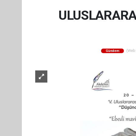
ULUSLARARAS
(Web S
Gündem