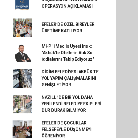
OPERASYON AÇIKLAMASI
EFELER’DE ÖZEL BİREYLER
ÜRETİME KATILIYOR
MHP'li Meclis Üyesi Irsık:
"Akbük'te Otellerin Atık Su
İddialarını Takip Ediyoruz"
DİDİM BELEDİYESİ AKBÜK'TE
YOL YAPIM ÇALIŞMALARINI
GENİŞLETİYOR
NAZİLLİ’DE BİR YOL DAHA
YENİLENDİ BELEDİYE EKİPLERİ
DUR DURAK BİLMİYOR
EFELER’DE ÇOCUKLAR
FELSEFEYLE DÜŞÜNMEYİ
ÖĞRENİYOR