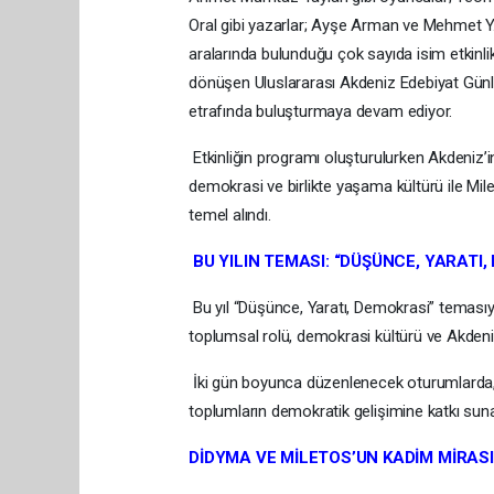
Oral gibi yazarlar; Ayşe Arman ve Mehmet Y. Y
aralarında bulunduğu çok sayıda isim etkinlik
dönüşen Uluslararası Akdeniz Edebiyat Günleri,
etrafında buluşturmaya devam ediyor.
Etkinliğin programı oluşturulurken Akdeniz’in
demokrasi ve birlikte yaşama kültürü ile Mil
temel alındı.
BU YILIN TEMASI: “DÜŞÜNCE, YARATI,
Bu yıl “Düşünce, Yaratı, Demokrasi” temasıyla
toplumsal rolü, demokrasi kültürü ve Akdeniz 
İki gün boyunca düzenlenecek oturumlarda, 
toplumların demokratik gelişimine katkı sun
DİDYMA VE MİLETOS’UN KADİM MİRASI