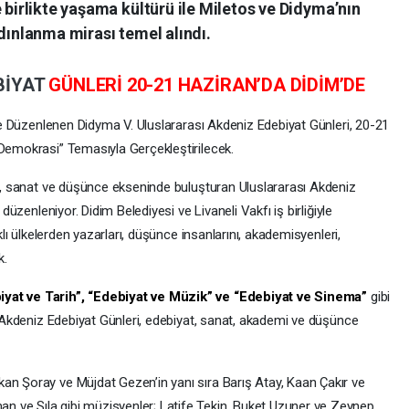
 birlikte yaşama kültürü ile Miletos ve Didyma’nın
ydınlanma mirası temel alındı.
BİYAT
GÜNLERİ 20-21 HAZİRAN’DA DİDİM’DE
iyle Düzenlenen Didyma V. Uluslararası Akdeniz Edebiyat Günleri, 20-21
 Demokrasi” Temasıyla Gerçekleştirilecek.
at, sanat ve düşünce ekseninde buluşturan Uluslararası Akdeniz
 düzenleniyor. Didim Belediyesi ve Livaneli Vakfı iş birliğiyle
rklı ülkelerden yazarları, düşünce insanlarını, akademisyenleri,
k.
iyat ve Tarih”, “Edebiyat ve Müzik” ve “Edebiyat ve Sinema”
gibi
sı Akdeniz Edebiyat Günleri, edebiyat, sanat, akademi ve düşünce
an Şoray ve Müjdat Gezen’in yanı sıra Barış Atay, Kaan Çakır ve
 ve Sıla gibi müzisyenler; Latife Tekin, Buket Uzuner ve Zeynep