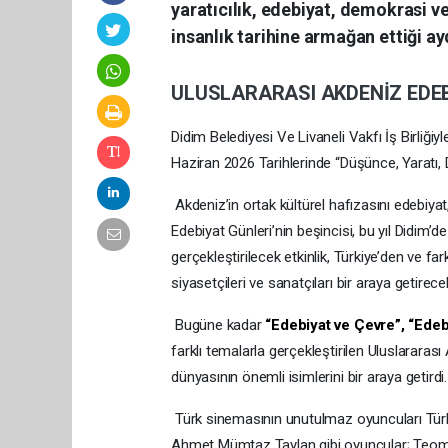
yaratıcılık, edebiyat, demokrasi ve
insanlık tarihine armağan ettiği a
ULUSLARARASI
AKDENİZ
EDE
Didim Belediyesi Ve Livaneli Vakfı İş Birliğ
Haziran 2026 Tarihlerinde “Düşünce, Yaratı,
Akdeniz’in ortak kültürel hafızasını edebiy
Edebiyat Günleri’nin beşincisi, bu yıl Didim’de
gerçekleştirilecek etkinlik, Türkiye’den ve fa
siyasetçileri ve sanatçıları bir araya getirece
Bugüne kadar
“Edebiyat ve Çevre”, “Edeb
farklı temalarla gerçekleştirilen Uluslarara
dünyasının önemli isimlerini bir araya getirdi.
Türk sinemasının unutulmaz oyuncuları Türk
Ahmet Mümtaz Taylan gibi oyuncular; Teoman