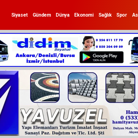
Siyaset
Gündem
Dünya
Ekonomi
Sağlık
Spor
As