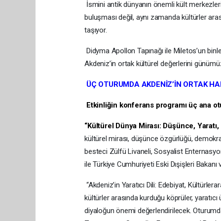
İsmini antik dünyanın önemli kült merkezlerin
buluşması değil, aynı zamanda kültürler aras
taşıyor.
Didyma Apollon Tapınağı ile Miletos’un binle
Akdeniz’in ortak kültürel değerlerini günümü
ÜÇ OTURUMDA AKDENİZ’İN ORTAK HAF
Etkinliğin konferans programı üç ana o
“Kültürel Dünya Mirası: Düşünce, Yaratı
kültürel mirası, düşünce özgürlüğü, demokra
besteci Zülfü Livaneli, Sosyalist Enternas
ile Türkiye Cumhuriyeti Eski Dışişleri Bakan
“Akdeniz’in Yaratıcı Dili: Edebiyat, Kültürlera
kültürler arasında kurduğu köprüler, yaratıcı 
diyaloğun önemi değerlendirilecek. Oturumd