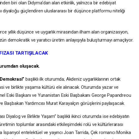
den biri olan Didyma’dan alan etkinlik, yalnızca bir edebiyat
ı diyaloğu güçlendiren uluslararası bir düşünce platformu niteliği
rce yıllık düşünce ve uygarlık mirasından ilham alan organizasyon,
zün demokratik ve yaratıcı üretim anlayışıyla buluşturmayı amaçlıyor.
IZASI TARTIŞILACAK
turumdan oluşacak.
, Demokrasi”
başlıklı ilk oturumda; Akdeniz uygarlıklarının ortak
si ve birlikte yaşama kültürü ele alınacak. Oturumda yazar ve
yonel Eski Başkanı ve Yunanistan Eski Başbakanı George Papandreou
ı ve Başbakan Yardımcısı Murat Karayalçın görüşlerini paylaşacak.
rası Diyalog ve Birlikte Yaşam” başlıklı ikinci oturumda ise edebiyatın
üretimin toplumlar arasındaki etkileşimdeki rolü ve kültürlerarası
a İspanyol entelektüel ve yayıncı Joan Tarrida, Çek romancı Monika