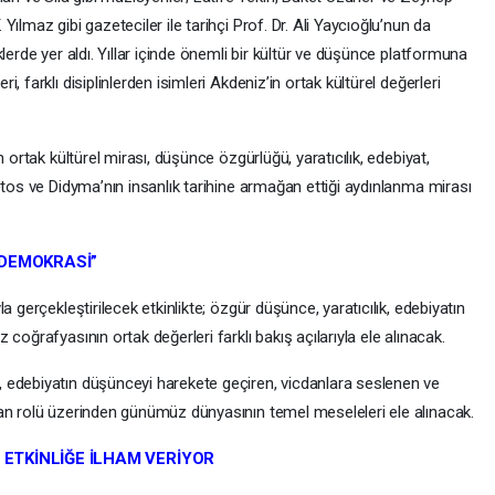
ılmaz gibi gazeteciler ile tarihçi Prof. Dr. Ali Yaycıoğlu’nun da
lerde yer aldı. Yıllar içinde önemli bir kültür ve düşünce platformuna
 farklı disiplinlerden isimleri Akdeniz’in ortak kültürel değerleri
 ortak kültürel mirası, düşünce özgürlüğü, yaratıcılık, edebiyat,
etos ve Didyma’nın insanlık tarihine armağan ettiği aydınlanma mirası
 DEMOKRASİ”
 gerçekleştirilecek etkinlikte; özgür düşünce, yaratıcılık, edebiyatın
coğrafyasının ortak değerleri farklı bakış açılarıyla ele alınacak.
edebiyatın düşünceyi harekete geçiren, vicdanlara seslenen ve
an rolü üzerinden günümüz dünyasının temel meseleleri ele alınacak.
 ETKİNLİĞE İLHAM VERİYOR