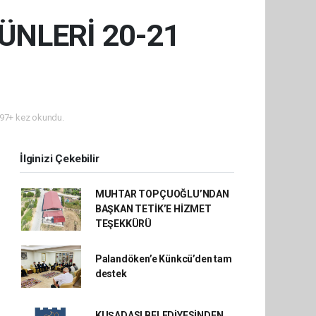
ÜNLERİ 20-21
97+ kez okundu.
İlginizi Çekebilir
MUHTAR TOPÇUOĞLU’NDAN
BAŞKAN TETİK’E HİZMET
TEŞEKKÜRÜ
Palandöken’e Künkcü’den tam
destek
KUŞADASI BELEDİYESİNDEN