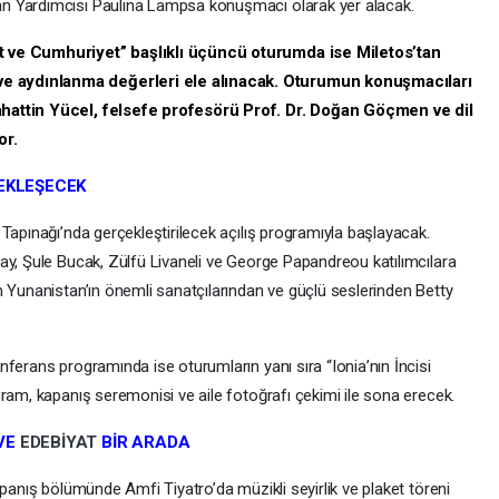
n Yardımcısı Paulina Lampsa konuşmacı olarak yer alacak.
t ve Cumhuriyet” başlıklı üçüncü oturumda ise Miletos’tan
e aydınlanma değerleri ele alınacak. Oturumun konuşmacıları
ahattin Yücel, felsefe profesörü Prof. Dr. Doğan Göçmen ve dil
or.
EKLEŞECEK
Tapınağı’nda gerçekleştirilecek açılış programıyla başlayacak.
ay, Şule Bucak, Zülfü Livaneli ve George Papandreou katılımcılara
n Yunanistan’ın önemli sanatçılarından ve güçlü seslerinden Betty
ferans programında ise oturumların yanı sıra “Ionia’nın İncisi
gram, kapanış seremonisi ve aile fotoğrafı çekimi ile sona erecek.
 VE
EDEBİYAT
BİR ARADA
panış bölümünde Amfi Tiyatro’da müzikli seyirlik ve plaket töreni