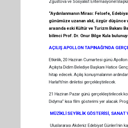
Zgustova ve Sosyalist Enternasyonel Başka
“Aydınlanmanın Mirası: Felsefe, Edebiya
günümüze uzanan akıl, özgür düşünce v
arasında eski Kültür ve Turizm Bakanı B
bilimci Prof. Dr. Onur Bilge Kula bulunuy
AÇILIŞ APOLLON TAPINAĞI’NDA GERÇ
Etkinlik, 20 Haziran Cumartesi günü Apollon 
Açılışta Didim Belediye Başkanı Hatice Genç
hitap edecek. Açılış konuşmalarının ardında
Harlafti’nin dinletisi gerçekleştirilecek.
21 Haziran Pazar günü gerçekleştirilecek kon
Didyma” kısa film gösterimi yer alacak. Pro
MÜZİKLİ SEYİRLİK GÖSTERİSİ, SANAT
Uluslararası Akdeniz Edebiyat Günleri’nin ka