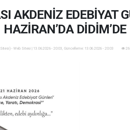
I AKDENİZ EDEBİYAT G
HAZİRAN’DA DİDİM’DE
itesi) - Web Sitesi | 13.06.2026 - 20:03, Güncelleme: 13.06.2026 - 20:03
26