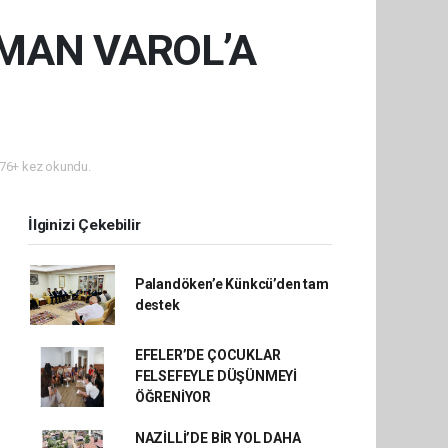
SMAN VAROL’A
76+ kez okundu.
İlginizi Çekebilir
Palandöken’e Künkcü’den tam
destek
EFELER’DE ÇOCUKLAR
FELSEFEYLE DÜŞÜNMEYİ
ÖĞRENİYOR
NAZİLLİ’DE BİR YOL DAHA