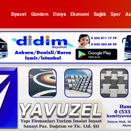
Siyaset
Gündem
Dünya
Ekonomi
Sağlık
Spor
As