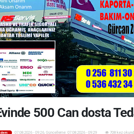
Evinde 500 Can dosta Ted
07.08.2026 - 09:26, Güncelleme: 07.08.2026 - 09:29
708 kez okund
ndem