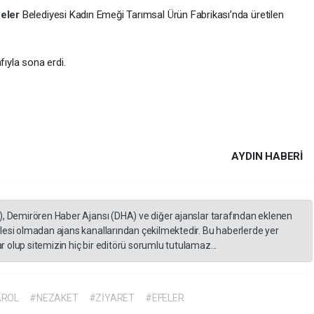
feler
Belediyesi Kadın Emeği Tarımsal Ürün Fabrikası’nda üretilen
fıyla sona erdi.
AYDIN HABERİ
), Demirören Haber Ajansı (DHA) ve diğer ajanslar tarafından eklenen
lesi olmadan ajans kanallarından çekilmektedir. Bu haberlerde yer
 olup sitemizin hiç bir editörü sorumlu tutulamaz...
AROL
#NEZAKET
#ZİYARET
#EFELER