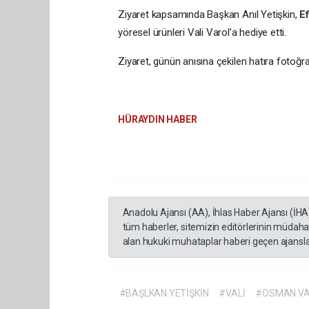
Ziyaret kapsamında Başkan Anıl Yetişkin,
E
yöresel ürünleri Vali Varol’a hediye etti.
Ziyaret, günün anısına çekilen hatıra fotoğra
HÜRAYDIN HABER
Anadolu Ajansı (AA), İhlas Haber Ajansı (İHA
tüm haberler, sitemizin editörlerinin müdaha
alan hukuki muhataplar haberi geçen ajanslar
#BAŞLKAN YETİŞKİN
#VALİ
#OSMAN V