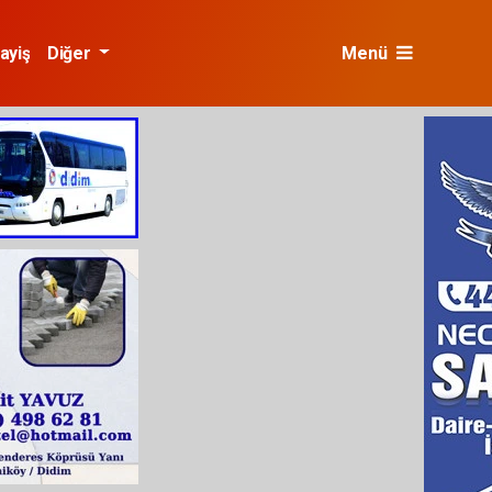
ayiş
Diğer
Menü