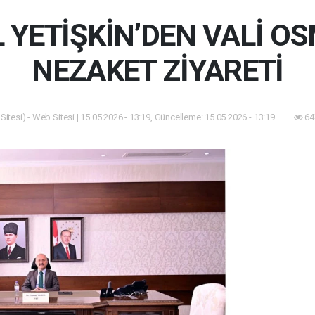
 YETİŞKİN’DEN VALİ O
NEZAKET ZİYARETİ
itesi) - Web Sitesi | 15.05.2026 - 13:19, Güncelleme: 15.05.2026 - 13:19
64