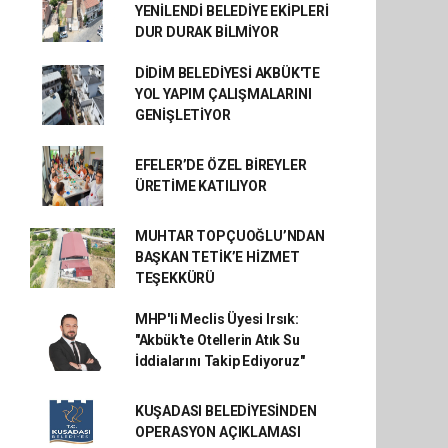
YENİLENDİ BELEDİYE EKİPLERİ
DUR DURAK BİLMİYOR
DİDİM BELEDİYESİ AKBÜK'TE
YOL YAPIM ÇALIŞMALARINI
GENİŞLETİYOR
EFELER’DE ÖZEL BİREYLER
ÜRETİME KATILIYOR
MUHTAR TOPÇUOĞLU’NDAN
BAŞKAN TETİK’E HİZMET
TEŞEKKÜRÜ
MHP'li Meclis Üyesi Irsık:
"Akbük'te Otellerin Atık Su
İddialarını Takip Ediyoruz"
KUŞADASI BELEDİYESİNDEN
OPERASYON AÇIKLAMASI