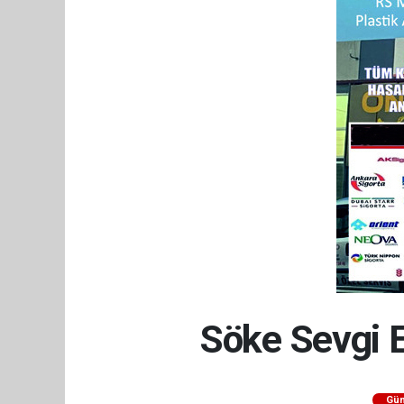
Söke Sevgi 
Gü