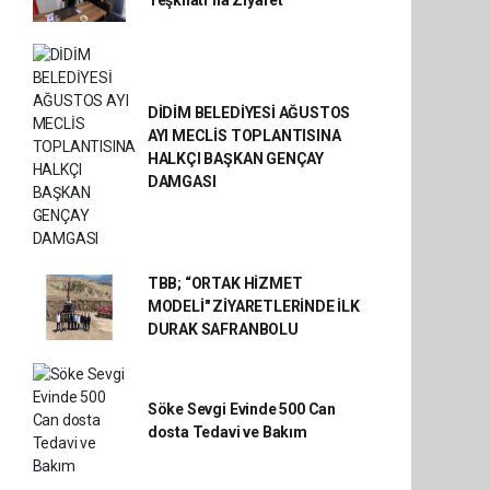
Teşkilatı’na Ziyaret
DİDİM BELEDİYESİ AĞUSTOS
AYI MECLİS TOPLANTISINA
HALKÇI BAŞKAN GENÇAY
DAMGASI
TBB; “ORTAK HİZMET
MODELİ" ZİYARETLERİNDE İLK
DURAK SAFRANBOLU
Söke Sevgi Evinde 500 Can
dosta Tedavi ve Bakım