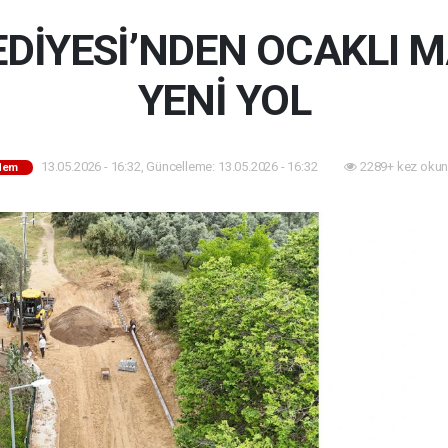
EDİYESİ’NDEN OCAKLI 
YENİ YOL
13.05.2026 - 16:32, Güncelleme: 13.05.2026 - 16:32
2289+ kez okun
dem