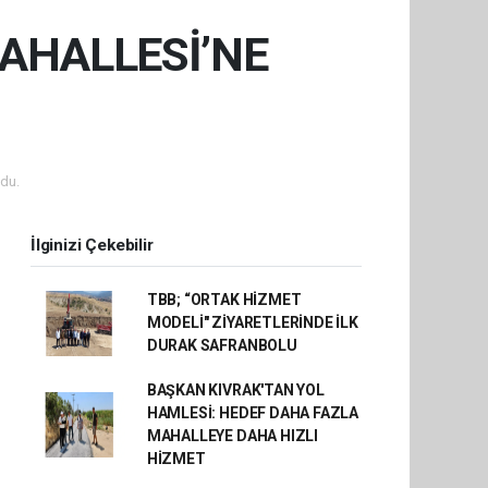
MAHALLESİ’NE
du.
İlginizi Çekebilir
TBB; “ORTAK HİZMET
MODELİ" ZİYARETLERİNDE İLK
DURAK SAFRANBOLU
BAŞKAN KIVRAK'TAN YOL
HAMLESİ: HEDEF DAHA FAZLA
MAHALLEYE DAHA HIZLI
HİZMET