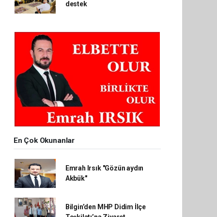
destek
En Çok Okunanlar
Emrah Irsık "Gözün aydın
Akbük"
Bilgin’den MHP Didim İlçe