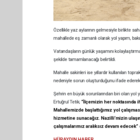
Özellikle yaz aylarının gelmesiyle birlikte sa
mahallede eş zamanlı olarak yol yapım, bakı
Vatandaşların günlük yaşamını kolaylaştırma
şekilde tamamlanacağı belirtildi.
Mahalle sakinleri ise yıllardır kullanılan top
nedeniyle sorun oluşturduğunu ifade ederek 
Şehrin en büyük sorunlarından biri olan yol ya
Ertuğrul Tetik;
“İlçemizin her noktasında i
Mahallemizde başlattığımız yol çalışmas
hizmetine sunacağız. Nazilli’mizin ulaş
çalışmalarımız aralıksız devam edecek”
HÜRAYDIN HABER