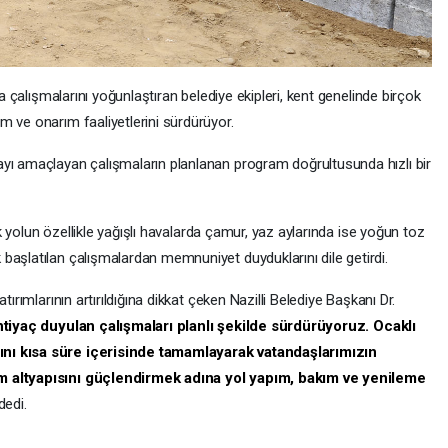
ha çalışmalarını yoğunlaştıran belediye ekipleri, kent genelinde birçok
m ve onarım faaliyetlerini sürdürüyor.
yı amaçlayan çalışmaların planlanan program doğrultusunda hızlı bir
rak yolun özellikle yağışlı havalarda çamur, yaz aylarında ise yoğun toz
başlatılan çalışmalardan memnuniyet duyduklarını dile getirdi.
tırımlarının artırıldığına dikkat çeken Nazilli Belediye Başkanı Dr.
htiyaç duyulan çalışmaları planlı şekilde sürdürüyoruz. Ocaklı
ını kısa süre içerisinde tamamlayarak vatandaşlarımızın
ım altyapısını güçlendirmek adına yol yapım, bakım ve yenileme
dedi.