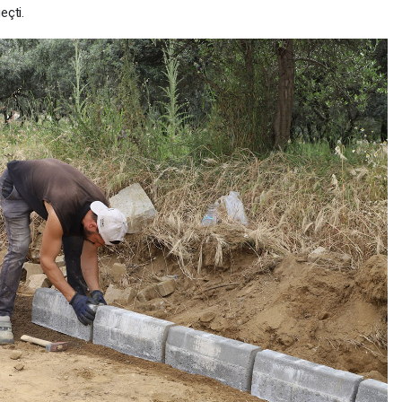
eçti.