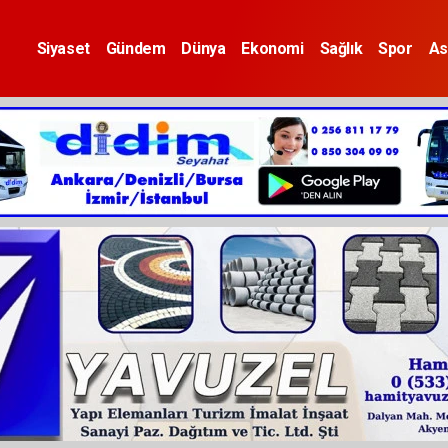
Siyaset
Gündem
Dünya
Ekonomi
Sağlık
Spor
As