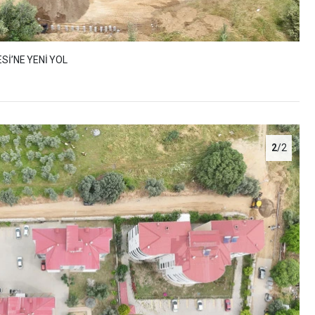
Sİ’NE YENİ YOL
2
/2