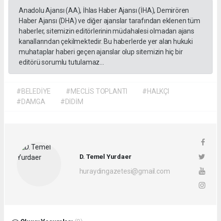
Anadolu Ajansı (AA), İhlas Haber Ajansı (İHA), Demirören
Haber Ajansı (DHA) ve diğer ajanslar tarafından eklenen tüm
haberler, sitemizin editörlerinin müdahalesi olmadan ajans
kanallarından çekilmektedir. Bu haberlerde yer alan hukuki
muhataplar haberi geçen ajanslar olup sitemizin hiç bir
editörü sorumlu tutulamaz...
#BELEDİYE
#MECLİS TOPLANTI
#HALKÇI
#DAMGA
#DİDİM
D. Temel Yurdaer
huraydingazetesi@gmail.com