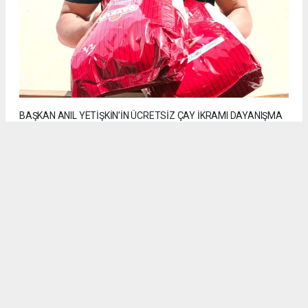
BAŞKAN ANIL YETİŞKİN’İN ÜCRETSİZ ÇAY İKRAMI DAYANIŞMA
HAREKÂTINA DÖNÜŞÜYOR
Anadolu Ajansı (AA), İhlas Haber Ajansı (İHA), Demirören
Haber Ajansı (DHA) ve diğer ajanslar tarafından eklenen tüm
haberler, sitemizin editörlerinin müdahalesi olmadan ajans
kanallarından çekilmektedir. Bu haberlerde yer alan hukuki
muhataplar haberi geçen ajanslar olup sitemizin hiç bir