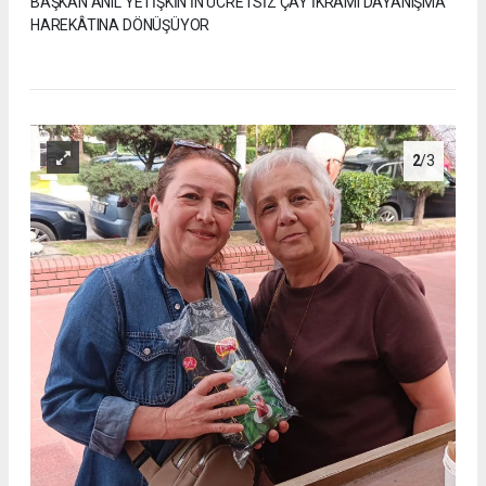
BAŞKAN ANIL YETİŞKİN’İN ÜCRETSİZ ÇAY İKRAMI DAYANIŞMA
HAREKÂTINA DÖNÜŞÜYOR
2
/3