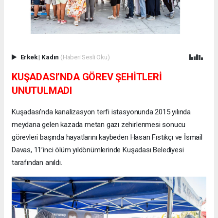
Erkek
|
Kadın
(Haberi Sesli Oku)
KUŞADASI’NDA GÖREV ŞEHİTLERİ
UNUTULMADI
Kuşadası'nda kanalizasyon terfi istasyonunda 2015 yılında
meydana gelen kazada metan gazı zehirlenmesi sonucu
görevleri başında hayatlarını kaybeden Hasan Fıstıkçı ve İsmail
Davas, 11’inci ölüm yıldönümlerinde Kuşadası Belediyesi
tarafından anıldı.