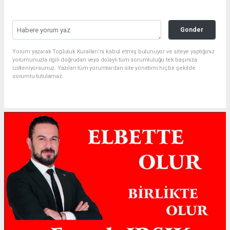
Gonder
Yorum yazarak Topluluk Kuralları’nı kabul etmiş bulunuyor ve siteye yaptığınız
yorumunuzla ilgili doğrudan veya dolaylı tüm sorumluluğu tek başınıza
üstleniyorsunuz. Yazılan tüm yorumlardan site yönetimi hiçbir şekilde
sorumlu tutulamaz.