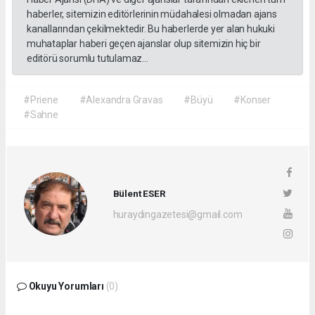
haberler, sitemizin editörlerinin müdahalesi olmadan ajans
kanallarından çekilmektedir. Bu haberlerde yer alan hukuki
muhataplar haberi geçen ajanslar olup sitemizin hiç bir
editörü sorumlu tutulamaz...
#Priene
#Alexandra Gravas
#Büyü
#Konser
#Sahne
Bülent ESER
huraydingazetesi@gmail.com
Okuyu Yorumları
(0)