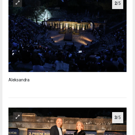
2
/5
Aleksandra
3
/5