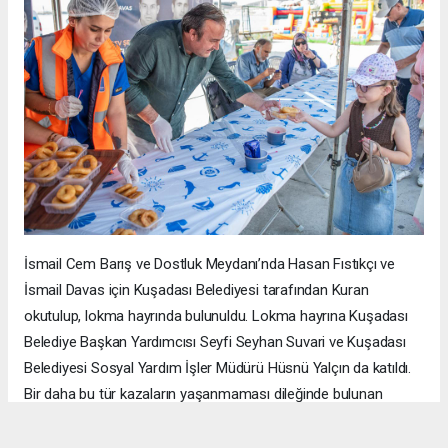
İsmail Cem Barış ve Dostluk Meydanı’nda Hasan Fıstıkçı ve
İsmail Davas için Kuşadası Belediyesi tarafından Kuran
okutulup, lokma hayrında bulunuldu. Lokma hayrına Kuşadası
Belediye Başkan Yardımcısı Seyfi Seyhan Suvari ve Kuşadası
Belediyesi Sosyal Yardım İşler Müdürü Hüsnü Yalçın da katıldı.
Bir daha bu tür kazaların yaşanmaması dileğinde bulunan
Belediye Başkan Yardımcısı Seyfi Seyhan Suvari,
"Bundan 11
yıl önce elim bir kazada yaşamlarını yitiren 2