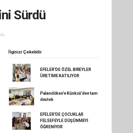
ini Sürdü
du.
İlginizi Çekebilir
EFELER’DE ÖZEL BİREYLER
ÜRETİME KATILIYOR
Palandöken’e Künkcü’den tam
destek
EFELER’DE ÇOCUKLAR
FELSEFEYLE DÜŞÜNMEYİ
ÖĞRENİYOR