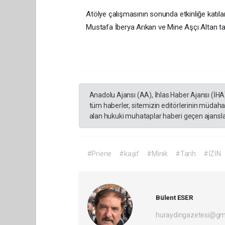
Atölye çalışmasının sonunda etkinliğe katılan
Mustafa İberya Arıkan ve Mine Aşçı Altan tar
Anadolu Ajansı (AA), İhlas Haber Ajansı (İHA
tüm haberler, sitemizin editörlerinin müdaha
alan hukuki muhataplar haberi geçen ajanslar
#Priene
#kaşif
#Minik
#Tarih
#İZİN
Bülent ESER
huraydingazetesi@gm