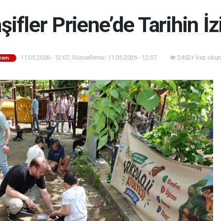
şifler Priene’de Tarihin İz
11.05.2026 - 12:07, Güncelleme: 11.05.2026 - 12:07
2452+ kez okun
dem