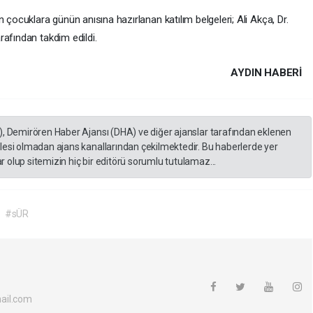
 çocuklara günün anısına hazırlanan katılım belgeleri; Ali Akça, Dr.
afından takdim edildi.
AYDIN HABERİ
), Demirören Haber Ajansı (DHA) ve diğer ajanslar tarafından eklenen
lesi olmadan ajans kanallarından çekilmektedir. Bu haberlerde yer
 olup sitemizin hiç bir editörü sorumlu tutulamaz...
#sÜR
ail.com