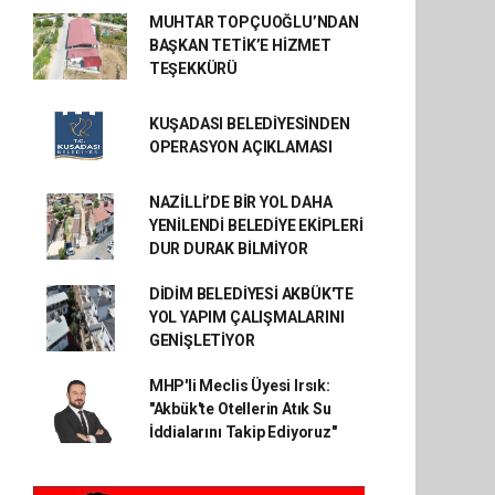
MUHTAR TOPÇUOĞLU’NDAN
BAŞKAN TETİK’E HİZMET
TEŞEKKÜRÜ
KUŞADASI BELEDİYESİNDEN
OPERASYON AÇIKLAMASI
NAZİLLİ’DE BİR YOL DAHA
YENİLENDİ BELEDİYE EKİPLERİ
DUR DURAK BİLMİYOR
DİDİM BELEDİYESİ AKBÜK'TE
YOL YAPIM ÇALIŞMALARINI
GENİŞLETİYOR
MHP'li Meclis Üyesi Irsık:
"Akbük'te Otellerin Atık Su
İddialarını Takip Ediyoruz"