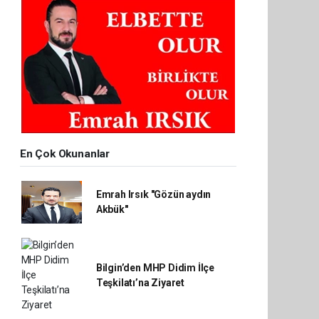
En Çok Okunanlar
Emrah Irsık "Gözün aydın
Akbük"
Bilgin’den MHP Didim İlçe
Teşkilatı’na Ziyaret