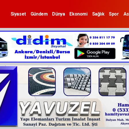
Siyaset
Gündem
Dünya
Ekonomi
Sağlık
Spor
As