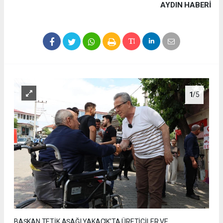
AYDIN HABERİ
1
/5
BAŞKAN TETİK AŞAĞI YAKACIK’TA ÜRETİCİLER VE