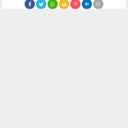
1
/6
EFELER’DE ÇOCUKLAR FELSEFEYLE DÜŞÜNMEYİ ÖĞRENİYOR