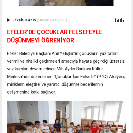
Erkek
|
Kadın
(Haberi Sesli Oku)
EFELER’DE ÇOCUKLAR FELSEFEYLE
DÜŞÜNMEYİ ÖĞRENİYOR
Efeler Belediye Başkanı Anıl Yetişkin’in çocukların yaz tatilini
verimli ve nitelikli geçirmeleri amacıyla hayata geçirdiği ücretsiz
yaz kursları devam ediyor. Milli Aydın Bankası Kültür
Merkezi’nde düzenlenen “Çocuklar İçin Felsefe” (P4C) Atölyesi,
miniklerin eleştirel ve yaratıcı düşünme becerilerinin
gelişmesine katkı sağlıyor.