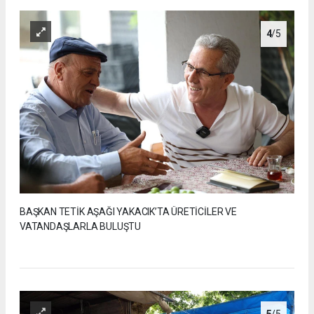
4
/5
BAŞKAN TETİK AŞAĞI YAKACIK’TA ÜRETİCİLER VE
VATANDAŞLARLA BULUŞTU