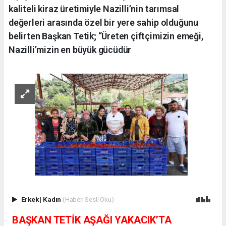
kaliteli kiraz üretimiyle Nazilli’nin tarımsal
değerleri arasında özel bir yere sahip olduğunu
belirten Başkan Tetik; “Üreten çiftçimizin emeği,
Nazilli’mizin en büyük gücüdür
Erkek
|
Kadın
(Haberi Sesli Oku)
BAŞKAN TETİK AŞAĞI YAKACIK’TA