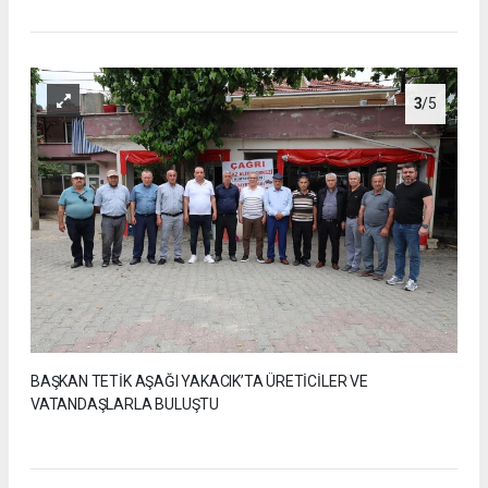
3
/5
BAŞKAN TETİK AŞAĞI YAKACIK’TA ÜRETİCİLER VE
VATANDAŞLARLA BULUŞTU