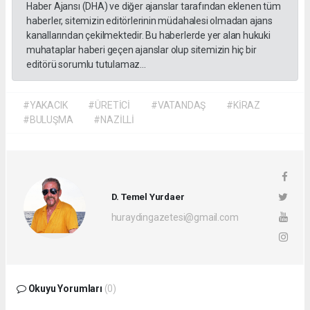
Haber Ajansı (DHA) ve diğer ajanslar tarafından eklenen tüm
haberler, sitemizin editörlerinin müdahalesi olmadan ajans
kanallarından çekilmektedir. Bu haberlerde yer alan hukuki
muhataplar haberi geçen ajanslar olup sitemizin hiç bir
editörü sorumlu tutulamaz...
#YAKACIK
#ÜRETİCİ
#VATANDAŞ
#KİRAZ
#BULUŞMA
#NAZİLLİ
D. Temel Yurdaer
huraydingazetesi@gmail.com
Okuyu Yorumları
(0)