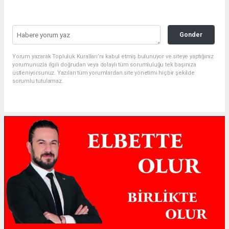
Gonder
Yorum yazarak Topluluk Kuralları’nı kabul etmiş bulunuyor ve siteye yaptığınız
yorumunuzla ilgili doğrudan veya dolaylı tüm sorumluluğu tek başınıza
üstleniyorsunuz. Yazılan tüm yorumlardan site yönetimi hiçbir şekilde
sorumlu tutulamaz.