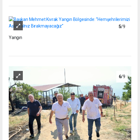
5
/9
Yangın
6
/9