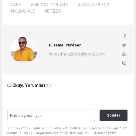
#ABB
#MECLİS TOPLANTI
#BASIN EMEKÇSİ
#MÜDAHALE
#EFELER
D. Temel Yurdaer
huraydingazetesi@gmail.com
Okuyu Yorumları
(0)
Gonder
Yorum yazarak Topluluk Kuralları’nı kabul etmiş bulunuyor ve siteye yaptığınız
yorumunuzla ilgili doğrudan veya dolaylı tüm sorumluluğu tek başınıza