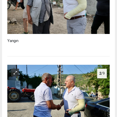
Yangın
2
/9