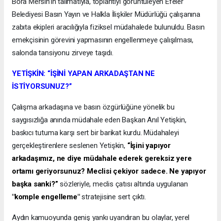
Bora Mersin’in talimatıyla, toplantıyı görüntüleyen Efeler
Belediyesi Basın Yayın ve Halkla İlişkiler Müdürlüğü çalışanına
zabıta ekipleri aracılığıyla fiziksel müdahalede bulunuldu. Basın
emekçisinin görevini yapmasının engellenmeye çalışılması,
salonda tansiyonu zirveye taşıdı.
YETİŞKİN: “İŞİNİ YAPAN ARKADAŞTAN NE
İSTİYORSUNUZ?”
Çalışma arkadaşına ve basın özgürlüğüne yönelik bu
saygısızlığa anında müdahale eden Başkan Anıl Yetişkin,
baskıcı tutuma karşı sert bir barikat kurdu. Müdahaleyi
gerçekleştirenlere seslenen Yetişkin,
“İşini yapıyor
arkadaşımız, ne diye müdahale ederek gereksiz yere
ortamı geriyorsunuz? Meclisi çekiyor sadece. Ne yapıyor
başka sanki?”
sözleriyle, meclis çatısı altında uygulanan
"komple engelleme"
stratejisine sert çıktı.
Aydın kamuoyunda geniş yankı uyandıran bu olaylar, yerel