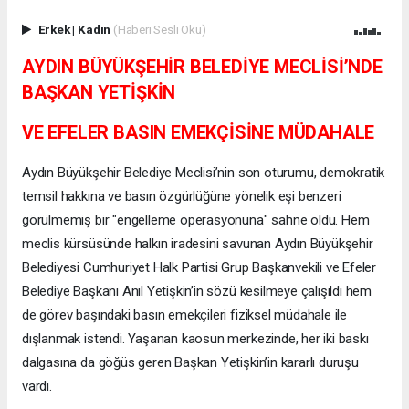
Erkek
|
Kadın
(Haberi Sesli Oku)
AYDIN BÜYÜKŞEHİR BELEDİYE MECLİSİ’NDE
BAŞKAN YETİŞKİN
VE EFELER BASIN EMEKÇİSİNE MÜDAHALE
Aydın Büyükşehir Belediye Meclisi’nin son oturumu, demokratik
temsil hakkına ve basın özgürlüğüne yönelik eşi benzeri
görülmemiş bir "engelleme operasyonuna" sahne oldu. Hem
meclis kürsüsünde halkın iradesini savunan Aydın Büyükşehir
Belediyesi Cumhuriyet Halk Partisi Grup Başkanvekili ve Efeler
Belediye Başkanı Anıl Yetişkin’in sözü kesilmeye çalışıldı hem
de görev başındaki basın emekçileri fiziksel müdahale ile
dışlanmak istendi. Yaşanan kaosun merkezinde, her iki baskı
dalgasına da göğüs geren Başkan Yetişkin’in kararlı duruşu
vardı.