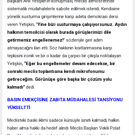
Başkanı Anıl Yetişkin’in konuşması, meclis atmosferinde
sistematik müdahalelerle sabote edilmek istendi. Kendisine
yönelik susturma girişimlerine karşı adeta demokrasi dersi
veren Yetişkin,
"Yine bizi susturmaya çalışıyorsunuz. Aydın
halkının temsilcisi olarak burada görüşlerimizi dile
getirmemiz engellenemez!"
sözleriyle geri adım
atmayacağını ilan etti. Söz hakkının kısıtlanmasına karşı
tepkisini ironik ve bir o kadar da çarpıcı bir çıkışla noktalayan
Yetişkin,
“Eğer bu engellemeler devam edecekse, bir
sonraki meclis toplantısına kendi mikrofonumu
getireceğim. Görünüşe göre başka bir çözüm yolu
kalmadı”
dedi.
BASIN EMEKÇİSİNE ZABITA MÜDAHALESİ TANSİYONU
YÜKSELTTİ
Meclisteki baskı iklimi sadece kürsüyle sınırlı kalmadı; halkın
haber alma hakkı da hedef alındı. Meclis Başkan Vekili Polat