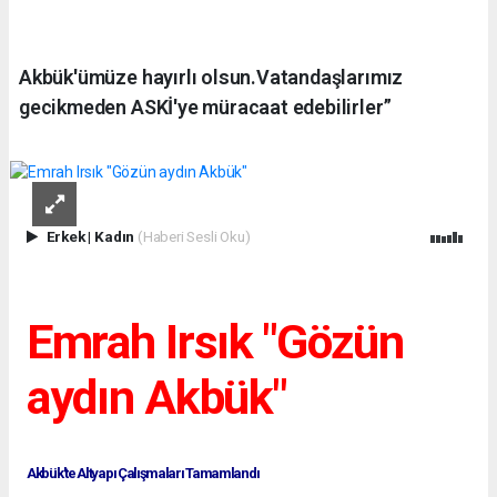
Akbük'ümüze hayırlı olsun.Vatandaşlarımız
gecikmeden ASKİ'ye müracaat edebilirler”
Erkek
|
Kadın
(Haberi Sesli Oku)
Emrah Irsık "Gözün
aydın Akbük"
Akbük'te Altyapı Çalışmaları Tamamlandı