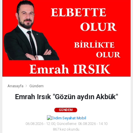
Anasayfa
Gündem
Emrah Irsık "Gözün aydın Akbük"
GÜNDEM
06.08.2026 - 12:00, Güncelleme: 06.08.2026 - 14:10
867 kez okundu.