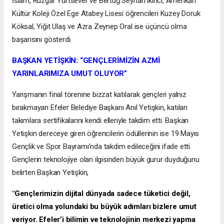
İslam, Rüzgar Yurtsever ve Bertuğ Seyhan ikinci, Amerikan
Kültür Koleji Özel Ege Atabey Lisesi öğrencileri Kuzey Doruk
Köksal, Yiğit Ulaş ve Azra Zeynep Oral ise üçüncü olma
başarısını gösterdi.
BAŞKAN YETİŞKİN: “GENÇLERİMİZİN AZMİ
YARINLARIMIZA UMUT OLUYOR”
Yarışmanın final törenine bizzat katılarak gençleri yalnız
bırakmayan Efeler Belediye Başkanı Anıl Yetişkin, katılan
takımlara sertifikalarını kendi elleriyle takdim etti. Başkan
Yetişkin dereceye giren öğrencilerin ödüllerinin ise 19 Mayıs
Gençlik ve Spor Bayramı’nda takdim edileceğini ifade etti.
Gençlerin teknolojiye olan ilgisinden büyük gurur duyduğunu
belirten Başkan Yetişkin,
"Gençlerimizin dijital dünyada sadece tüketici değil,
üretici olma yolundaki bu büyük adımları bizlere umut
veriyor. Efeler’i bilimin ve teknolojinin merkezi yapma