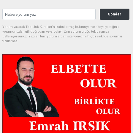
Gonder
Yorum yazarak Topluluk Kuralları’nı kabul etmiş bulunuyor ve siteye yaptığınız
yorumunuzla ilgili doğrudan veya dolaylı tüm sorumluluğu tek başınıza
üstleniyorsunuz. Yazılan tüm yorumlardan site yönetimi hiçbir şekilde sorumlu
tutulamaz.