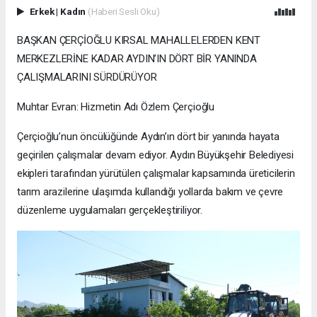
Erkek
|
Kadın
(Haberi Sesli Oku)
BAŞKAN ÇERÇİOĞLU KIRSAL MAHALLELERDEN KENT
MERKEZLERİNE KADAR AYDIN’IN DÖRT BİR YANINDA
ÇALIŞMALARINI SÜRDÜRÜYOR
Muhtar Evran: Hizmetin Adı Özlem Çerçioğlu
Çerçioğlu’nun öncülüğünde Aydın’ın dört bir yanında hayata
geçirilen çalışmalar devam ediyor. Aydın Büyükşehir Belediyesi
ekipleri tarafından yürütülen çalışmalar kapsamında üreticilerin
tarım arazilerine ulaşımda kullandığı yollarda bakım ve çevre
düzenleme uygulamaları gerçekleştiriliyor.