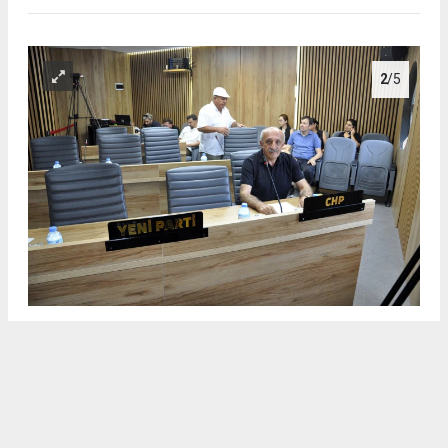
2
/5
DİDİM BELEDİYESİ AĞUSTOS AYI MECLİS TOPLANTISINA
HALKÇI BAŞKAN GENÇAY DAMGASI