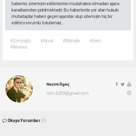
haberler, sitemizin editörlerinin müdahalesi olmadan ajans
kanallarından çekilmektedir. Bu haberlerde yer alan hukuki
muhataplar haberi geçen ajanslar olup sitemizin hiç bir
editörü sorumlu tutulamaz...
#Ç:erçioğlu
#Kırsal
#Mahalle
#Kent
#Merkez
Nazim İlgeç
nzm.6209@gmail.com
Okuyu Yorumları
(0)