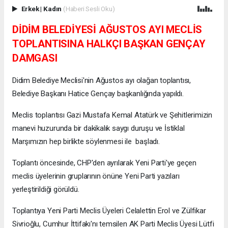
Erkek
|
Kadın
(Haberi Sesli Oku)
DİDİM BELEDİYESİ AĞUSTOS AYI MECLİS
TOPLANTISINA HALKÇI BAŞKAN GENÇAY
DAMGASI
Didim Belediye Meclisi'nin Ağustos ayı olağan toplantısı,
Belediye Başkanı Hatice Gençay başkanlığında yapıldı.
Meclis toplantısı Gazi Mustafa Kemal Atatürk ve Şehitlerimizin
manevi huzurunda bir dakikalık saygı duruşu ve İstiklal
Marşımızın hep birlikte söylenmesi ile başladı.
Toplantı öncesinde, CHP'den ayrılarak Yeni Parti'ye geçen
meclis üyelerinin gruplarının önüne Yeni Parti yazıları
yerleştirildiği görüldü.
Toplantıya Yeni Parti Meclis Üyeleri Celalettin Erol ve Zülfikar
Sivrioğlu, Cumhur İttifakı'nı temsilen AK Parti Meclis Üyesi Lütfi