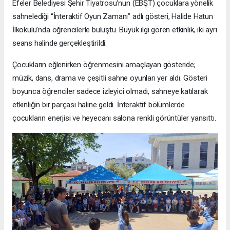
Efeler Belediyesi Şehir Tiyatrosu’nun (EBŞT) çocuklara yönelik
sahnelediği “İnteraktif Oyun Zamanı” adlı gösteri, Halide Hatun
İlkokulu’nda öğrencilerle buluştu. Büyük ilgi gören etkinlik, iki ayrı
seans halinde gerçekleştirildi.
Çocukların eğlenirken öğrenmesini amaçlayan gösteride;
müzik, dans, drama ve çeşitli sahne oyunları yer aldı. Gösteri
boyunca öğrenciler sadece izleyici olmadı, sahneye katılarak
etkinliğin bir parçası haline geldi. İnteraktif bölümlerde
çocukların enerjisi ve heyecanı salona renkli görüntüler yansıttı.