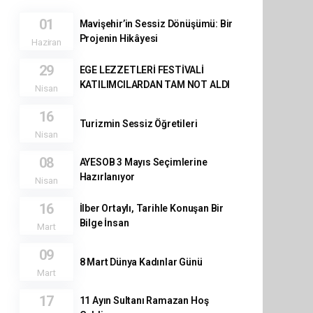
01
Mavişehir’in Sessiz Dönüşümü: Bir
Projenin Hikâyesi
Haziran
29
EGE LEZZETLERİ FESTİVALİ
KATILIMCILARDAN TAM NOT ALDI
Nisan
16
Turizmin Sessiz Öğretileri
Nisan
08
AYESOB 3 Mayıs Seçimlerine
Hazırlanıyor
Nisan
16
İlber Ortaylı, Tarihle Konuşan Bir
Bilge İnsan
Mart
09
8 Mart Dünya Kadınlar Günü
Mart
17
11 Ayın Sultanı Ramazan Hoş