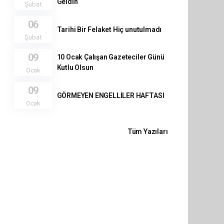
Geldin
Şubat
06
Tarihi Bir Felaket Hiç unutulmadı
Şubat
09
10 Ocak Çalışan Gazeteciler Günü
Kutlu Olsun
Ocak
09
GÖRMEYEN ENGELLİLER HAFTASI
Ocak
Tüm Yazıları