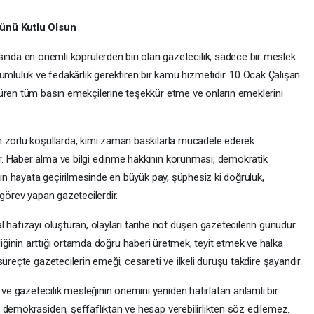
ünü Kutlu Olsun
ında en önemli köprülerden biri olan gazetecilik, sadece bir meslek
umluluk ve fedakârlık gerektiren bir kamu hizmetidir. 10 Ocak Çalışan
üren tüm basın emekçilerine teşekkür etme ve onların emeklerini
n zorlu koşullarda, kimi zaman baskılarla mücadele ederek
. Haber alma ve bilgi edinme hakkının korunması, demokratik
kkın hayata geçirilmesinde en büyük pay, şüphesiz ki doğruluk,
 görev yapan gazetecilerdir.
 hafızayı oluşturan, olayları tarihe not düşen gazetecilerin günüdür.
irliliğinin arttığı ortamda doğru haberi üretmek, teyit etmek ve halka
üreçte gazetecilerin emeği, cesareti ve ilkeli duruşu takdire şayandır.
 gazetecilik mesleğinin önemini yeniden hatırlatan anlamlı bir
 demokrasiden, şeffaflıktan ve hesap verebilirlikten söz edilemez.