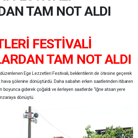
DAN TAM NOT ALDI
TLERİ FESTİVALİ
LARDAN TAM NOT ALDI
 düzenlenen Ege Lezzetleri Festivali, beklentilerin de ötesine geçerek
k hava şölenine dönüştürdü. Daha sabahın erken saatlerinden itibaren
gün boyunca giderek çoğaldı ve ilerleyen saatlerde “iğne atsan yere
anzaraya dönüştü.