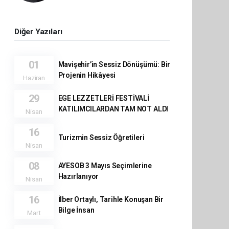
Diğer Yazıları
01
Mavişehir’in Sessiz Dönüşümü: Bir
Projenin Hikâyesi
Haziran
29
EGE LEZZETLERİ FESTİVALİ
KATILIMCILARDAN TAM NOT ALDI
Nisan
16
Turizmin Sessiz Öğretileri
Nisan
08
AYESOB 3 Mayıs Seçimlerine
Hazırlanıyor
Nisan
16
İlber Ortaylı, Tarihle Konuşan Bir
Bilge İnsan
Mart