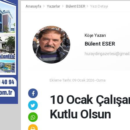
Anasayfa
Yazarlar
Bülent ESER
Yazı Detayı
Köşe Yazarı
Bülent ESER
huraydingazetesi@gmail
Ekleme Tarihi: 09 Ocak 2026 -Cuma
10 Ocak Çalışa
Kutlu Olsun