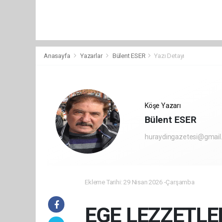
Anasayfa
Yazarlar
Bülent ESER
Yazı Detayı
Köşe Yazarı
Bülent ESER
huraydingazetesi@gmail
Ekleme Tarihi: 29 Nisan 2026 -Çarşamba
EGE LEZZETLER