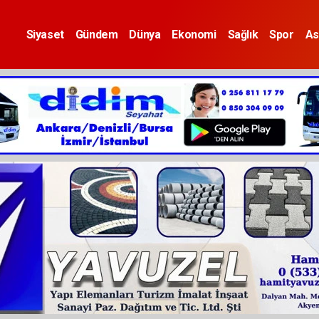
Siyaset
Gündem
Dünya
Ekonomi
Sağlık
Spor
As