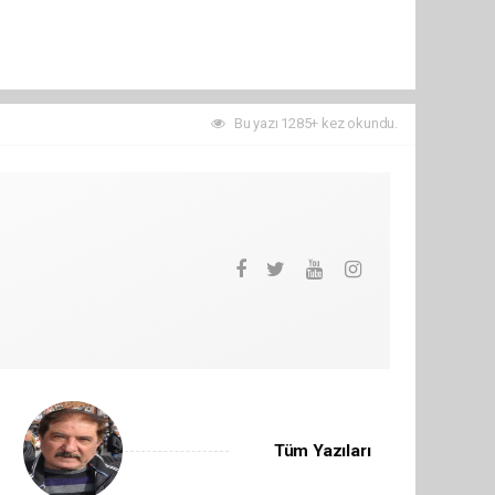
Bu yazı 1285+ kez okundu.
Tüm Yazıları