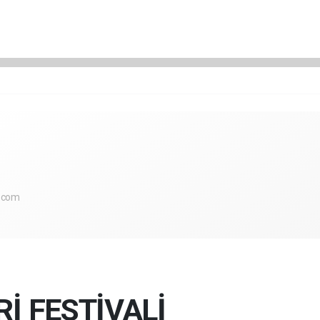
.com
İ FESTİVALİ