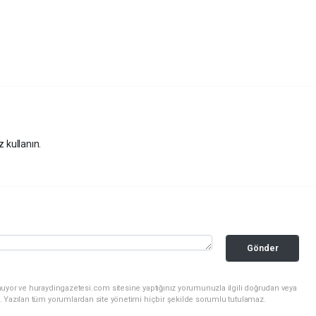
z kullanın.
Gönder
nuyor ve huraydingazetesi.com sitesine yaptığınız yorumunuzla ilgili doğrudan veya
. Yazılan tüm yorumlardan site yönetimi hiçbir şekilde sorumlu tutulamaz.