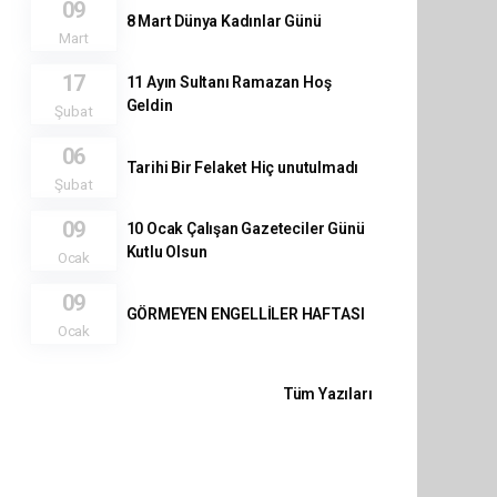
09
8 Mart Dünya Kadınlar Günü
Mart
17
11 Ayın Sultanı Ramazan Hoş
Geldin
Şubat
06
Tarihi Bir Felaket Hiç unutulmadı
Şubat
09
10 Ocak Çalışan Gazeteciler Günü
Kutlu Olsun
Ocak
09
GÖRMEYEN ENGELLİLER HAFTASI
Ocak
Tüm Yazıları