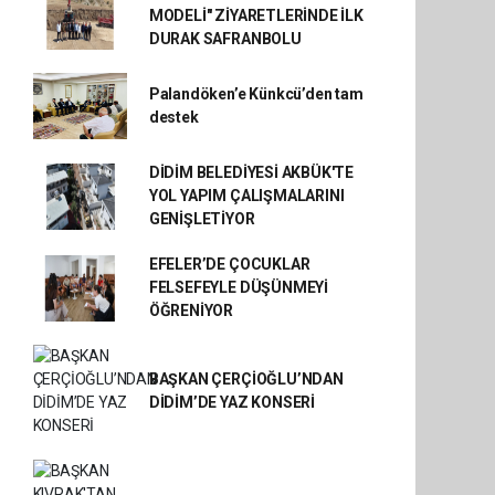
MODELİ" ZİYARETLERİNDE İLK
DURAK SAFRANBOLU
Palandöken’e Künkcü’den tam
destek
DİDİM BELEDİYESİ AKBÜK'TE
YOL YAPIM ÇALIŞMALARINI
GENİŞLETİYOR
EFELER’DE ÇOCUKLAR
FELSEFEYLE DÜŞÜNMEYİ
ÖĞRENİYOR
BAŞKAN ÇERÇİOĞLU’NDAN
DİDİM’DE YAZ KONSERİ