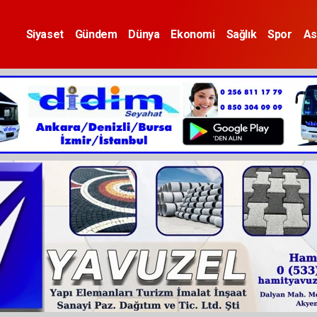
Siyaset
Gündem
Dünya
Ekonomi
Sağlık
Spor
As