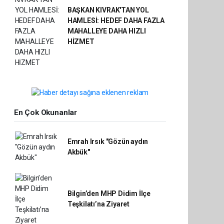
BAŞKAN KIVRAK'TAN YOL
HAMLESİ: HEDEF DAHA FAZLA
MAHALLEYE DAHA HIZLI
HİZMET
En Çok Okunanlar
Emrah Irsık "Gözün aydın
Akbük"
Bilgin’den MHP Didim İlçe
Teşkilatı’na Ziyaret