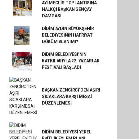
AYI MECLİS TOPLANTISINA
HALKÇI BAŞKAN GENÇAY
DAMGASI
DİDİM AYDIN BÜYÜKŞEHİR
BELEDİYESİNİN HAFRİYAT
DÖKÜM ALANIMI?
DİDİM BELEDİYESİ’NİN
KATKILARIYLA 22. YAZARLAR
FESTİVALİ BAŞLADI
BAŞKAN ZENCİRCİ’DEN AŞIRI
SICAKLARA KARŞI MESAİ
DÜZENLEMESİ
DİDİM BELEDİYESİ YEREL
EŞİTLİK EYLEM PLANI