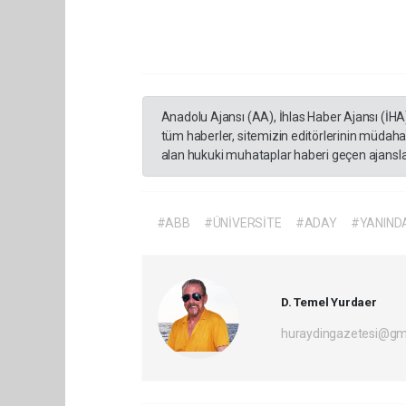
Anadolu Ajansı (AA), İhlas Haber Ajansı (İHA
tüm haberler, sitemizin editörlerinin müdaha
alan hukuki muhataplar haberi geçen ajanslar
#ABB
#ÜNİVERSİTE
#ADAY
#YANIND
D. Temel Yurdaer
huraydingazetesi@gm