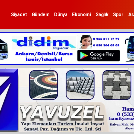
Siyaset
Gündem
Dünya
Ekonomi
Sağlık
Spor
As