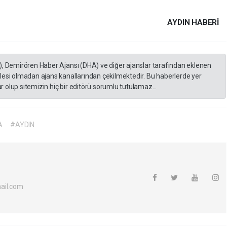
AYDIN HABERİ
), Demirören Haber Ajansı (DHA) ve diğer ajanslar tarafından eklenen
lesi olmadan ajans kanallarından çekilmektedir. Bu haberlerde yer
 olup sitemizin hiç bir editörü sorumlu tutulamaz...
A
#AYDIN
ail.com