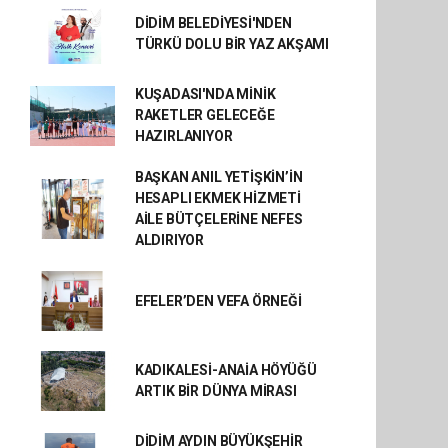
DİDİM BELEDİYESİ'NDEN
TÜRKÜ DOLU BİR YAZ AKŞAMI
KUŞADASI'NDA MİNİK
RAKETLER GELECEĞE
HAZIRLANIYOR
BAŞKAN ANIL YETİŞKİN’İN
HESAPLI EKMEK HİZMETİ
AİLE BÜTÇELERİNE NEFES
ALDIRIYOR
EFELER’DEN VEFA ÖRNEĞİ
KADIKALESİ-ANAİA HÖYÜĞÜ
ARTIK BİR DÜNYA MİRASI
DİDİM AYDIN BÜYÜKŞEHİR