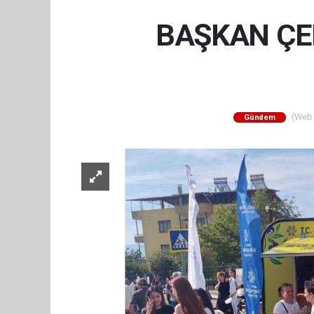
BAŞKAN ÇE
(Web S
Gündem