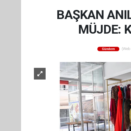
BAŞKAN ANIL
MÜJDE: K
(Web S
Gündem