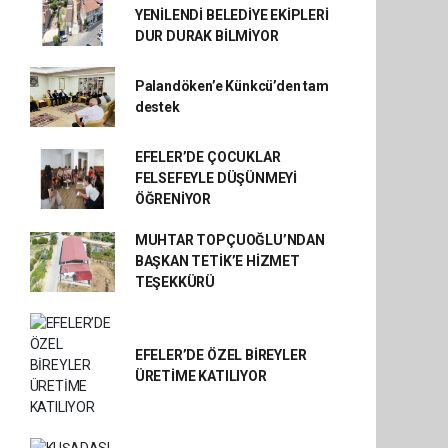
YENİLENDİ BELEDİYE EKİPLERİ
DUR DURAK BİLMİYOR
Palandöken’e Künkcü’den tam
destek
EFELER’DE ÇOCUKLAR
FELSEFEYLE DÜŞÜNMEYİ
ÖĞRENİYOR
MUHTAR TOPÇUOĞLU’NDAN
BAŞKAN TETİK’E HİZMET
TEŞEKKÜRÜ
EFELER’DE ÖZEL BİREYLER
ÜRETİME KATILIYOR