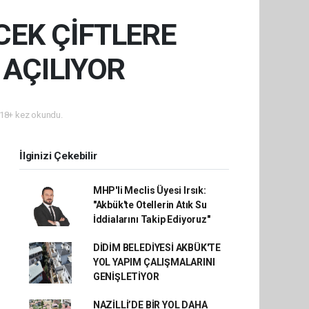
CEK ÇİFTLERE
 AÇILIYOR
18+ kez okundu.
İlginizi Çekebilir
MHP'li Meclis Üyesi Irsık:
"Akbük'te Otellerin Atık Su
İddialarını Takip Ediyoruz"
DİDİM BELEDİYESİ AKBÜK'TE
YOL YAPIM ÇALIŞMALARINI
GENİŞLETİYOR
NAZİLLİ’DE BİR YOL DAHA