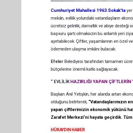
Cumhuriyet Mahallesi 1963.Sokak’ta
yer
mekân, evlilik yolundaki vatandaşların ekono
ücretsiz gelinlik, damatlık ve abiye desteğ
başvuru şartı olmaksızın bu anlamlı yeri ziyar
ayırtabilecek. Çiftler, yaşamlarının en özel v
ödemeden ulaşma imkânı bulacak.
Efeler
Belediyesi tarafından tamamen ücrets
bütçelerine önemli katkı sağlayacak.
“
EVLİLİK
HAZIRLIĞI YAPAN ÇİFTLERİN
Başkan Anıl Yetişkin, her alanda artan ekono
olduğunu belirterek,
“Vatandaşlarımızın en 
yapan çiftlerimizin ekonomik yükünü haf
Zarafet Merkezi’ni hayata geçirdik. Tüm
HÜRAYDIN HABER