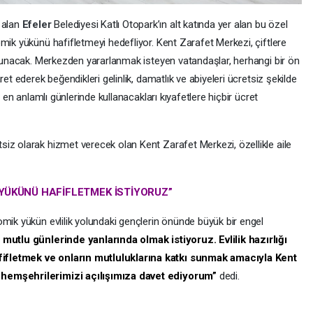
 alan
Efeler
Belediyesi Katlı Otopark’ın alt katında yer alan bu özel
mik yükünü hafifletmeyi hedefliyor. Kent Zarafet Merkezi, çiftlere
i sunacak. Merkezden yararlanmak isteyen vatandaşlar, herhangi bir ön
et ederek beğendikleri gelinlik, damatlık ve abiyeleri ücretsiz şekilde
e en anlamlı günlerinde kullanacakları kıyafetlere hiçbir ücret
iz olarak hizmet verecek olan Kent Zarafet Merkezi, özellikle aile
 YÜKÜNÜ HAFİFLETMEK İSTİYORUZ”
mik yükün evlilik yolundaki gençlerin önünde büyük bir engel
mutlu günlerinde yanlarında olmak istiyoruz. Evlilik hazırlığı
ifletmek ve onların mutluluklarına katkı sunmak amacıyla Kent
 hemşehrilerimizi açılışımıza davet ediyorum”
dedi.