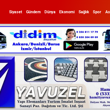
Siyaset
Gündem
Dünya
Ekonomi
Sağlık
Spor
As