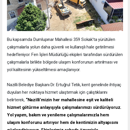
Bu kapsamda Dumlupınar Mahallesi 359 Sokak’ta yürütülen
çalışmalarla yolun daha güvenli ve kullanışlı hale getirilmesi
hedefleniyor. Fen İşleri Müdürlüğü ekipleri tarafından sürdürülen
çalışmalarla birlikte bölgede ulaşım konforunun artırılması ve
yol kalitesinin yükseltilmesi amaçlanıyor.
Nazilli Belediye Başkanı Dr. Ertuğrul Tetik, kent genelinde ihtiyaç
duyulan her noktaya hizmet ulaştırmak için çalıştıklarını
belirterek,
“Nazilli’mizin her mahallesine eşit ve kaliteli
hizmet götürme anlayışıyla çalışmalarımızı sürdürüyoruz.
Yol yapım, bakım ve yenileme çalışmalarımızla hem
ulaşım konforunu artırıyor hem de kentimizin altyapısını
güçlendiriyoruz. Ekiplerimiz sahada özveriyle