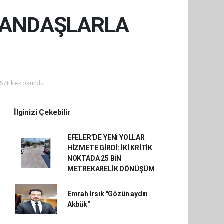
TANDAŞLARLA
67+ kez okundu.
İlginizi Çekebilir
EFELER’DE YENİ YOLLAR
HİZMETE GİRDİ: İKİ KRİTİK
NOKTADA 25 BİN
METREKARELİK DÖNÜŞÜM
Emrah Irsık "Gözün aydın
Akbük"