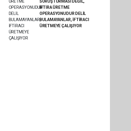
SORUŞTURMASI DEĞİL,
İFTİRA ÜRETME
OPERASYONUDUR DELİL
BULAMAYANLAR, İFTİRACI
ÜRETMEYE ÇALIŞIYOR