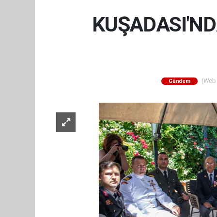
KUŞADASI'N
(Web S
Gündem