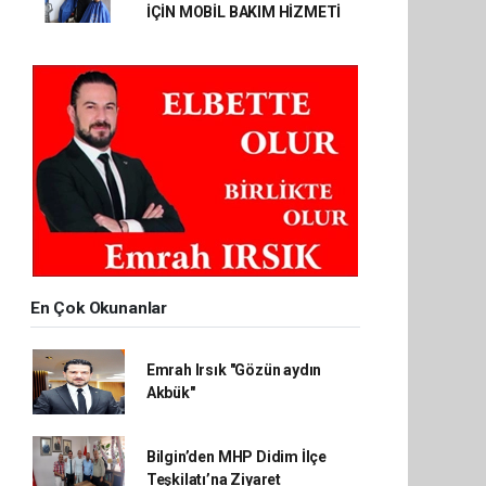
İÇİN MOBİL BAKIM HİZMETİ
En Çok Okunanlar
Emrah Irsık "Gözün aydın
Akbük"
Bilgin’den MHP Didim İlçe
Teşkilatı’na Ziyaret