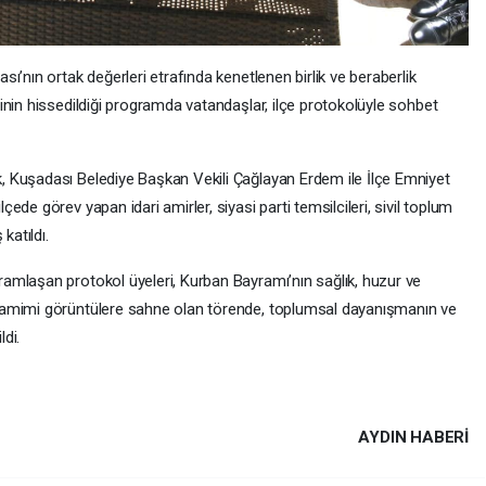
ı’nın ortak değerleri etrafında kenetlenen birlik ve beraberlik
inin hissedildiği programda vatandaşlar, ilçe protokolüyle sohbet
 Kuşadası Belediye Başkan Vekili Çağlayan Erdem ile İlçe Emniyet
de görev yapan idari amirler, siyasi parti temsilcileri, sivil toplum
katıldı.
amlaşan protokol üyeleri, Kurban Bayramı’nın sağlık, huzur ve
Samimi görüntülere sahne olan törende, toplumsal dayanışmanın ve
di.
AYDIN HABERİ