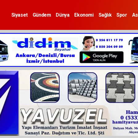
Siyaset
Gündem
Dünya
Ekonomi
Sağlık
Spor
As