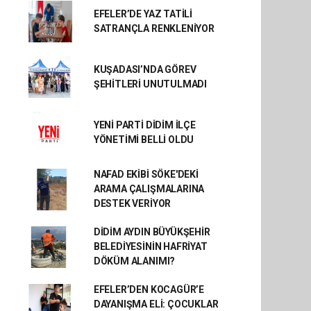
EFELER’DE YAZ TATİLİ
SATRANÇLA RENKLENİYOR
KUŞADASI’NDA GÖREV
ŞEHİTLERİ UNUTULMADI
YENİ PARTİ DİDİM İLÇE
YÖNETİMİ BELLİ OLDU
NAFAD EKİBİ SÖKE'DEKİ
ARAMA ÇALIŞMALARINA
DESTEK VERİYOR
DİDİM AYDIN BÜYÜKŞEHİR
BELEDİYESİNİN HAFRİYAT
DÖKÜM ALANIMI?
EFELER’DEN KOCAGÜR’E
DAYANIŞMA ELİ: ÇOCUKLAR