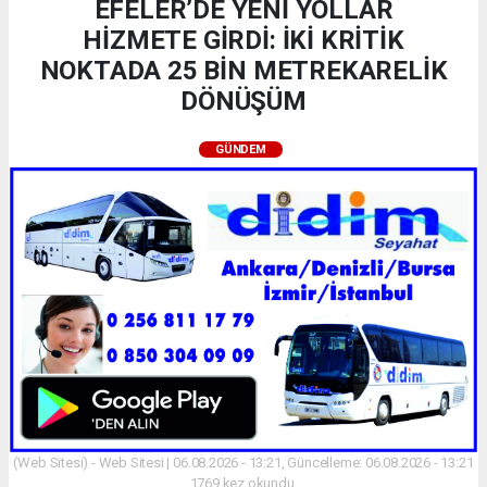
EFELER’DE YENİ YOLLAR
HİZMETE GİRDİ: İKİ KRİTİK
NOKTADA 25 BİN METREKARELİK
DÖNÜŞÜM
GÜNDEM
(Web Sitesi) - Web Sitesi | 06.08.2026 - 13:21, Güncelleme: 06.08.2026 - 13:21
1769 kez okundu.