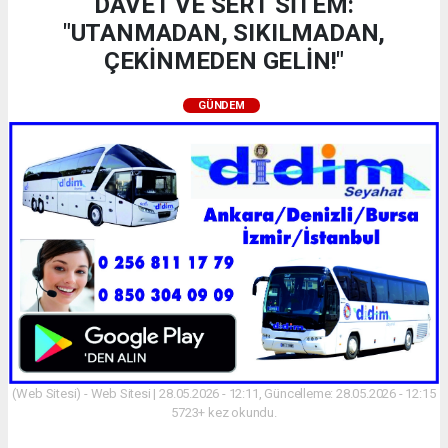
DAVET VE SERT SİTEM:
"UTANMADAN, SIKILMADAN,
ÇEKİNMEDEN GELİN!"
GÜNDEM
(Web Sitesi) - Web Sitesi | 28.05.2026 - 12:11, Güncelleme: 28.05.2026 - 12:15
5723+ kez okundu.