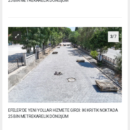
25 BİN METREKARELİK DÖNÜŞÜM
3
/7
EFELER’DE YENİ YOLLAR HİZMETE GİRDİ: İKİ KRİTİK NOKTADA
25 BİN METREKARELİK DÖNÜŞÜM