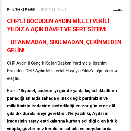
Erkek
|
Kadın
(Haberi Sesli Oku)
CHP’Lİ BÖCÜDEN AYDIN MİLLETVEKİLİ
YILDIZ'A AÇIK DAVET VE SERT SİTEM:
"UTANMADAN, SIKILMADAN, ÇEKİNMEDEN
GELİN!"
CHP Aydın İl Gençlik Kolları Başkan Yardımcısı İbrahim
Böcüden, CHP Aydın Milletvekili Hüseyin Yıldız’a ağır stem ve
eleştiri.
​Böcü;
“Siyaset, sadece iyi günde ya da kişisel ikballerin
parladığı anlarda sahada olmak değil; partimizin ve
milletimizin iradesine kastedildiği en zor günlerde elif
gibi dik durabilmeyi gerektirir. Ne yazık ki, Aydın’ın
iradesinin saray entrikalarına kurban edildiği o en kritik
virajda, gözlerimiz kendisini sahada ve meydanlarda