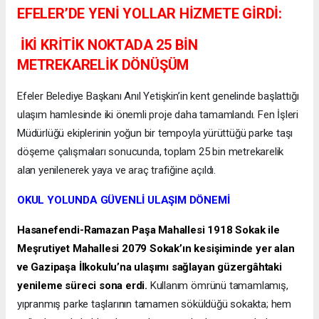
EFELER’DE YENİ YOLLAR HİZMETE GİRDİ:
İKİ KRİTİK NOKTADA 25 BİN
METREKARELİK DÖNÜŞÜM
Efeler Belediye Başkanı Anıl Yetişkin’in kent genelinde başlattığı
ulaşım hamlesinde iki önemli proje daha tamamlandı. Fen İşleri
Müdürlüğü ekiplerinin yoğun bir tempoyla yürüttüğü parke taşı
döşeme çalışmaları sonucunda, toplam 25 bin metrekarelik
alan yenilenerek yaya ve araç trafiğine açıldı.
OKUL YOLUNDA GÜVENLİ ULAŞIM DÖNEMİ
Hasanefendi-Ramazan Paşa Mahallesi 1918 Sokak ile
Meşrutiyet Mahallesi 2079 Sokak’ın kesişiminde yer alan
ve Gazipaşa İlkokulu’na ulaşımı sağlayan güzergâhtaki
yenileme süreci sona erdi.
Kullanım ömrünü tamamlamış,
yıpranmış parke taşlarının tamamen söküldüğü sokakta; hem