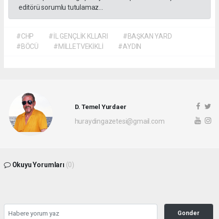
editörü sorumlu tutulamaz...
#CHP
#İL GENÇLİK KLLARI
#BAŞKAN YARD
#BÖCÜ
#MİLLETVEKİKLİ
#AYDIN
D. Temel Yurdaer
huraydingazetesi@gmail.com
Okuyu Yorumları
(0)
Gonder