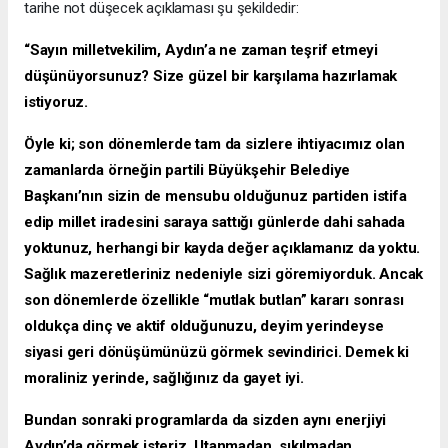
tarihe not düşecek açıklaması şu şekildedir:
“Sayın milletvekilim, Aydın’a ne zaman teşrif etmeyi
düşünüyorsunuz? Size güzel bir karşılama hazırlamak
istiyoruz.
Öyle ki; son dönemlerde tam da sizlere ihtiyacımız olan
zamanlarda örneğin partili Büyükşehir Belediye
Başkanı’nın sizin de mensubu olduğunuz partiden istifa
edip millet iradesini saraya sattığı günlerde dahi sahada
yoktunuz, herhangi bir kayda değer açıklamanız da yoktu.
Sağlık mazeretleriniz nedeniyle sizi göremiyorduk. Ancak
son dönemlerde özellikle “mutlak butlan” kararı sonrası
oldukça dinç ve aktif olduğunuzu, deyim yerindeyse
siyasi geri dönüşümünüzü görmek sevindirici. Demek ki
moraliniz yerinde, sağlığınız da gayet iyi.
Bundan sonraki programlarda da sizden aynı enerjiyi
Aydın’da görmek isteriz. Utanmadan, sıkılmadan,