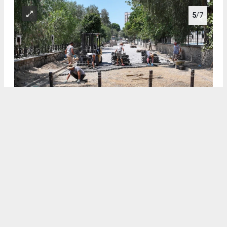
5
/7
EFELER’DE YENİ YOLLAR HİZMETE GİRDİ: İKİ KRİTİK NOKTADA
25 BİN METREKARELİK DÖNÜŞÜM
6
/7