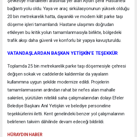
Şevketiye mahalleleri arasında yer alan Aydın Şehir Hastanesi
bağlantı yolu oldu. Yaya ve araç sirkülasyonunun yüksek olduğu
20 bin metrekarelik hatta, dayanıklı ve modern kilit parke taşı
döşeme işleri tamamlandı. Hastane ulaşımını doğrudan
etkileyen bu kritik yolun tamamlanmasıyla birlikte, bölgedeki
trafik akışı daha güvenli ve konforlu bir yapıya kavuşturuldu.
VATANDAŞLARDAN BAŞKAN YETİŞKİN’E TEŞEKKÜR
Toplamda 25 bin metrekarelik parke taşı döşemesiyle çehresi
değişen sokak ve caddelerde kaldırımlar da yayaların
kullanımına uygun şekilde modernize edildi. Projelerin
tamamlanmasının ardından rahat bir nefes alan mahalle
sakinleri, yürütülen nitelikli saha çalışmalarından dolayı Efeler
Belediye Başkanı Anıl Yetişkin ve belediye personeline
teşekkürlerini iletti. Kent genelindeki benzer yol çalışmalarının
belirlenen takvim dâhilinde devam edeceği bildirildi.
HÜRAYDIN HABER