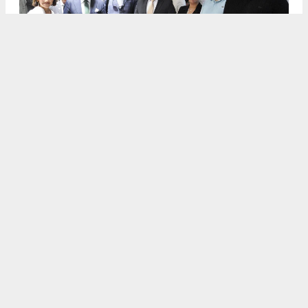
DİDİM’DE KURBAN BAYRAMI COŞKUSU KAYMAKAMLIKTA
YAŞANDI: PROTOKOL VE VATANDAŞLAR BİR ARAYA GELDİ
10
/13