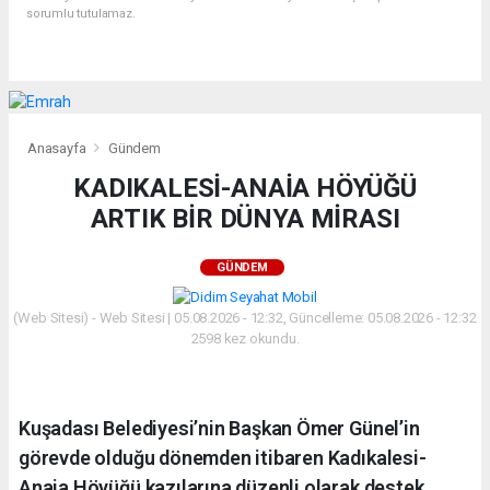
sorumlu tutulamaz.
Anasayfa
Gündem
KADIKALESİ-ANAİA HÖYÜĞÜ
ARTIK BİR DÜNYA MİRASI
GÜNDEM
(Web Sitesi) - Web Sitesi | 05.08.2026 - 12:32, Güncelleme: 05.08.2026 - 12:32
2598 kez okundu.
Kuşadası Belediyesi’nin Başkan Ömer Günel’in
görevde olduğu dönemden itibaren Kadıkalesi-
Anaia Höyüğü kazılarına düzenli olarak destek