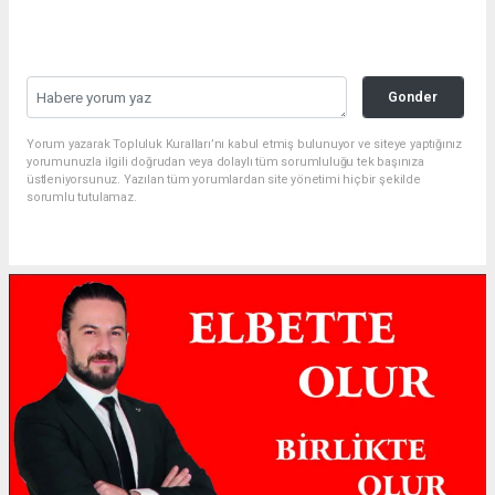
Gonder
Yorum yazarak Topluluk Kuralları’nı kabul etmiş bulunuyor ve siteye yaptığınız
yorumunuzla ilgili doğrudan veya dolaylı tüm sorumluluğu tek başınıza
üstleniyorsunuz. Yazılan tüm yorumlardan site yönetimi hiçbir şekilde
sorumlu tutulamaz.