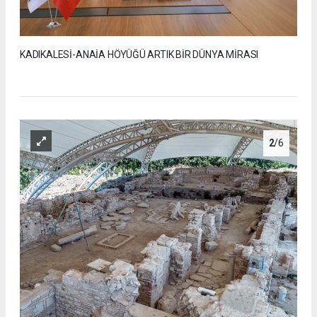
KADIKALESİ-ANAİA HÖYÜĞÜ ARTIK BİR DÜNYA MİRASI
2
/6