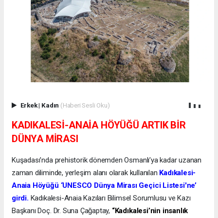
Erkek
|
Kadın
(Haberi Sesli Oku)
KADIKALESİ-ANAİA HÖYÜĞÜ ARTIK BİR
DÜNYA MİRASI
Kuşadası’nda prehistorik dönemden Osmanlı’ya kadar uzanan
zaman diliminde, yerleşim alanı olarak kullanılan
Kadıkalesi-
Anaia Höyüğü ‘UNESCO Dünya Mirası Geçici Listesi'ne’
girdi.
Kadıkalesi-Anaia Kazıları Bilimsel Sorumlusu ve Kazı
Başkanı Doç. Dr. Suna Çağaptay,
“Kadıkalesi’nin insanlık