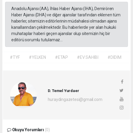
Anadolu Ajansı (AA), İhlas Haber Ajansı (İHA), Demirören
Haber Ajansı (DHA) ve diğer ajanslar tarafından eklenen tüm
haberler, sitemizin editörlerinin müdahalesi olmadan ajans
kanallarından çekilmektedir. Bu haberlerde yer alan hukuki
muhataplar haberi geçen ajanslar olup sitemizin hiç bir
editörü sorumlu tutulamaz...
#TYF
#YELKEN
#ETAP
#EV SAHİBİ
#DİDİM
D. Temel Yurdaer
huraydingazetesi@gmail.com
Okuyu Yorumları
(0)