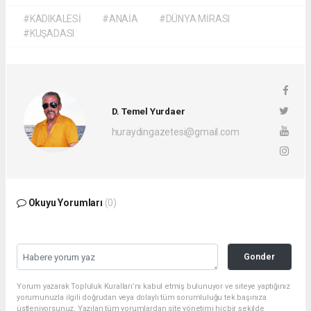
#KADIKALESİ
#ANAİA
#DÜNYA MİRASI
#KUŞADASI
D. Temel Yurdaer
huraydingazetesi@gmail.com
Okuyu Yorumları
(0)
Gonder
Yorum yazarak Topluluk Kuralları’nı kabul etmiş bulunuyor ve siteye yaptığınız
yorumunuzla ilgili doğrudan veya dolaylı tüm sorumluluğu tek başınıza
üstleniyorsunuz. Yazılan tüm yorumlardan site yönetimi hiçbir şekilde