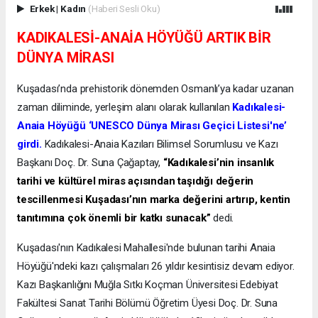
Erkek
|
Kadın
(Haberi Sesli Oku)
KADIKALESİ-ANAİA HÖYÜĞÜ ARTIK BİR
DÜNYA MİRASI
Kuşadası’nda prehistorik dönemden Osmanlı’ya kadar uzanan
zaman diliminde, yerleşim alanı olarak kullanılan
Kadıkalesi-
Anaia Höyüğü ‘UNESCO Dünya Mirası Geçici Listesi'ne’
girdi.
Kadıkalesi-Anaia Kazıları Bilimsel Sorumlusu ve Kazı
Başkanı Doç. Dr. Suna Çağaptay,
“Kadıkalesi’nin insanlık
tarihi ve kültürel miras açısından taşıdığı değerin
tescillenmesi Kuşadası’nın marka değerini artırıp, kentin
tanıtımına çok önemli bir katkı sunacak”
dedi.
Kuşadası'nın Kadıkalesi Mahallesi'nde bulunan tarihi Anaia
Höyüğü'ndeki kazı çalışmaları 26 yıldır kesintisiz devam ediyor.
Kazı Başkanlığını Muğla Sıtkı Koçman Üniversitesi Edebiyat
Fakültesi Sanat Tarihi Bölümü Öğretim Üyesi Doç. Dr. Suna