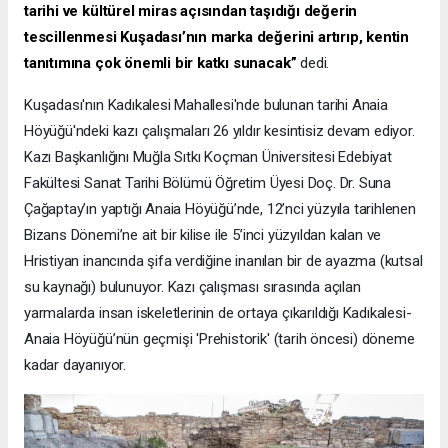
tarihi ve kültürel miras açısından taşıdığı değerin
tescillenmesi Kuşadası’nın marka değerini artırıp, kentin
tanıtımına çok önemli bir katkı sunacak”
dedi.
Kuşadası'nın Kadıkalesi Mahallesi'nde bulunan tarihi Anaia
Höyüğü'ndeki kazı çalışmaları 26 yıldır kesintisiz devam ediyor.
Kazı Başkanlığını Muğla Sıtkı Koçman Üniversitesi Edebiyat
Fakültesi Sanat Tarihi Bölümü Öğretim Üyesi Doç. Dr. Suna
Çağaptay’ın yaptığı Anaia Höyüğü’nde, 12’nci yüzyıla tarihlenen
Bizans Dönemi’ne ait bir kilise ile 5’inci yüzyıldan kalan ve
Hristiyan inancında şifa verdiğine inanılan bir de ayazma (kutsal
su kaynağı) bulunuyor. Kazı çalışması sırasında açılan
yarmalarda insan iskeletlerinin de ortaya çıkarıldığı Kadıkalesi-
Anaia Höyüğü’nün geçmişi 'Prehistorik' (tarih öncesi) döneme
kadar dayanıyor.