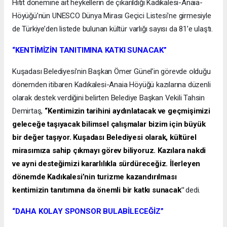
Hitit dönemine ait heykellerin de çıkarıldığı Kadıkalesi-Anaia-
Höyüğü’nün UNESCO Dünya Mirası Geçici Listesi'ne girmesiyle
de Türkiye’den listede bulunan kültür varlığı sayısı da 81’e ulaştı.
“KENTİMİZİN TANITIMINA KATKI SUNACAK”
Kuşadası Belediyesi’nin Başkan Ömer Günel’in görevde olduğu
dönemden itibaren Kadıkalesi-Anaia Höyüğü kazılarına düzenli
olarak destek verdiğini belirten Belediye Başkan Vekili Tahsin
Demirtaş,
“Kentimizin tarihini aydınlatacak ve geçmişimizi
geleceğe taşıyacak bilimsel çalışmalar bizim için büyük
bir değer taşıyor. Kuşadası Belediyesi olarak, kültürel
mirasımıza sahip çıkmayı görev biliyoruz. Kazılara nakdi
ve ayni desteğimizi kararlılıkla sürdüreceğiz. İlerleyen
dönemde Kadıkalesi’nin turizme kazandırılması
kentimizin tanıtımına da önemli bir katkı sunacak"
dedi.
“DAHA KOLAY SPONSOR BULABİLECEĞİZ”