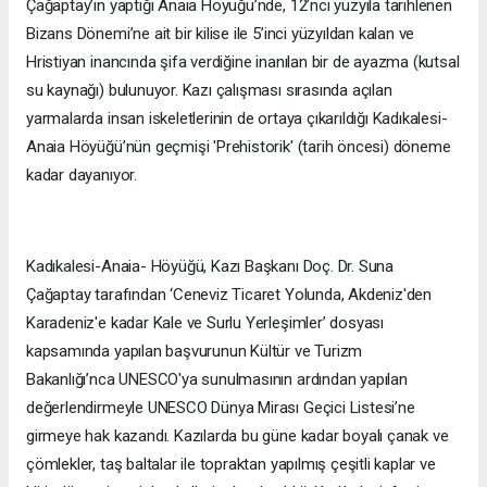
Çağaptay’ın yaptığı Anaia Höyüğü’nde, 12’nci yüzyıla tarihlenen
Bizans Dönemi’ne ait bir kilise ile 5’inci yüzyıldan kalan ve
Hristiyan inancında şifa verdiğine inanılan bir de ayazma (kutsal
su kaynağı) bulunuyor. Kazı çalışması sırasında açılan
yarmalarda insan iskeletlerinin de ortaya çıkarıldığı Kadıkalesi-
Anaia Höyüğü’nün geçmişi 'Prehistorik' (tarih öncesi) döneme
kadar dayanıyor.
Kadıkalesi-Anaia- Höyüğü, Kazı Başkanı Doç. Dr. Suna
Çağaptay tarafından ‘Ceneviz Ticaret Yolunda, Akdeniz'den
Karadeniz'e kadar Kale ve Surlu Yerleşimler’ dosyası
kapsamında yapılan başvurunun Kültür ve Turizm
Bakanlığı’nca UNESCO'ya sunulmasının ardından yapılan
değerlendirmeyle UNESCO Dünya Mirası Geçici Listesi’ne
girmeye hak kazandı. Kazılarda bu güne kadar boyalı çanak ve
çömlekler, taş baltalar ile topraktan yapılmış çeşitli kaplar ve