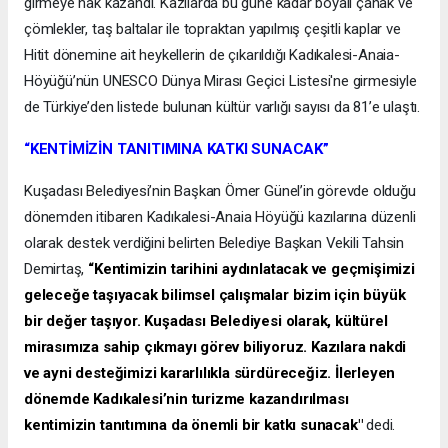
girmeye hak kazandı. Kazılarda bu güne kadar boyalı çanak ve
çömlekler, taş baltalar ile topraktan yapılmış çeşitli kaplar ve
Hitit dönemine ait heykellerin de çıkarıldığı Kadıkalesi-Anaia-
Höyüğü’nün UNESCO Dünya Mirası Geçici Listesi'ne girmesiyle
de Türkiye’den listede bulunan kültür varlığı sayısı da 81’e ulaştı.
“KENTİMİZİN TANITIMINA KATKI SUNACAK”
Kuşadası Belediyesi’nin Başkan Ömer Günel’in görevde olduğu
dönemden itibaren Kadıkalesi-Anaia Höyüğü kazılarına düzenli
olarak destek verdiğini belirten Belediye Başkan Vekili Tahsin
Demirtaş,
“Kentimizin tarihini aydınlatacak ve geçmişimizi
geleceğe taşıyacak bilimsel çalışmalar bizim için büyük
bir değer taşıyor. Kuşadası Belediyesi olarak, kültürel
mirasımıza sahip çıkmayı görev biliyoruz. Kazılara nakdi
ve ayni desteğimizi kararlılıkla sürdüreceğiz. İlerleyen
dönemde Kadıkalesi’nin turizme kazandırılması
kentimizin tanıtımına da önemli bir katkı sunacak"
dedi.