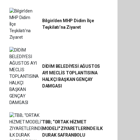
Bilgin’den MHP Didim İlçe
Teşkilatı’na Ziyaret
DİDİM BELEDİYESİ AĞUSTOS
AYI MECLİS TOPLANTISINA
HALKÇI BAŞKAN GENÇAY
DAMGASI
TBB; “ORTAK HİZMET
MODELİ" ZİYARETLERİNDE İLK
DURAK SAFRANBOLU