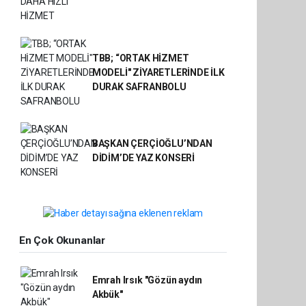
TBB; “ORTAK HİZMET
MODELİ" ZİYARETLERİNDE İLK
DURAK SAFRANBOLU
BAŞKAN ÇERÇİOĞLU’NDAN
DİDİM’DE YAZ KONSERİ
En Çok Okunanlar
Emrah Irsık "Gözün aydın
Akbük"