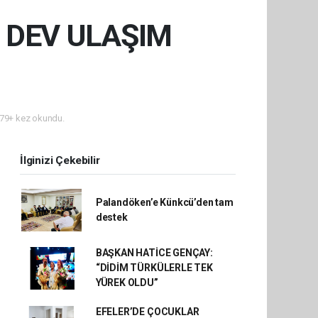
 DEV ULAŞIM
79+ kez okundu.
İlginizi Çekebilir
Palandöken’e Künkcü’den tam
destek
BAŞKAN HATİCE GENÇAY:
“DİDİM TÜRKÜLERLE TEK
YÜREK OLDU”
EFELER’DE ÇOCUKLAR