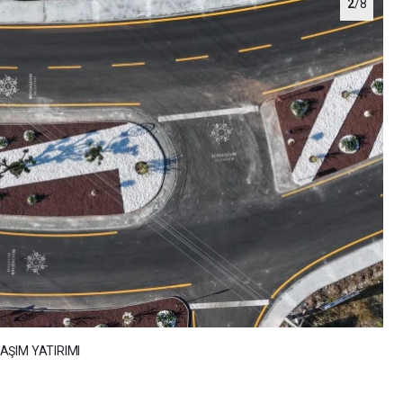
2
/8
AŞIM YATIRIMI