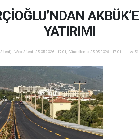
ÇİOĞLU’NDAN AKBÜK’E
YATIRIMI
itesi) - Web Sitesi | 25.05.2026 - 17:01, Güncelleme: 25.05.2026 - 17:01
51