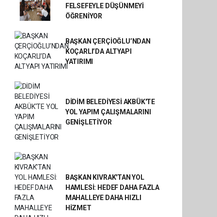
FELSEFEYLE DÜŞÜNMEYİ
ÖĞRENİYOR
BAŞKAN ÇERÇİOĞLU’NDAN
KOÇARLI’DA ALTYAPI
YATIRIMI
DİDİM BELEDİYESİ AKBÜK'TE
YOL YAPIM ÇALIŞMALARINI
GENİŞLETİYOR
BAŞKAN KIVRAK'TAN YOL
HAMLESİ: HEDEF DAHA FAZLA
MAHALLEYE DAHA HIZLI
HİZMET