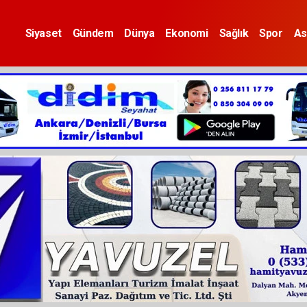
Siyaset
Gündem
Dünya
Ekonomi
Sağlık
Spor
As