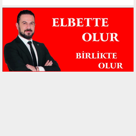
Anasayfa
Gündem
DİDİM BELEDİYESİ AĞUSTOS AYI
MECLİS TOPLANTISINA HALKÇI
BAŞKAN GENÇAY DAMGASI