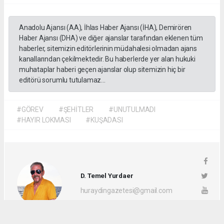
Anadolu Ajansı (AA), İhlas Haber Ajansı (İHA), Demirören
Haber Ajansı (DHA) ve diğer ajanslar tarafından eklenen tüm
haberler, sitemizin editörlerinin müdahalesi olmadan ajans
kanallarından çekilmektedir. Bu haberlerde yer alan hukuki
muhataplar haberi geçen ajanslar olup sitemizin hiç bir
editörü sorumlu tutulamaz...
#GÖREV
#ŞEHİTLER
#UNUTULMADI
#HAYIR LOKMASI
#KUŞADASI
D. Temel Yurdaer
huraydingazetesi@gmail.com