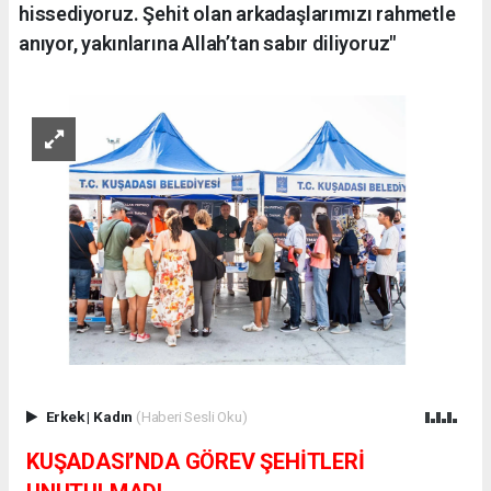
hissediyoruz. Şehit olan arkadaşlarımızı rahmetle
anıyor, yakınlarına Allah’tan sabır diliyoruz"
Erkek
|
Kadın
(Haberi Sesli Oku)
KUŞADASI’NDA GÖREV ŞEHİTLERİ