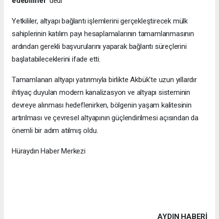
edebilirler”
dedi
Yetkililer, altyapı bağlantı işlemlerini gerçekleştirecek mülk
sahiplerinin katılım payı hesaplamalarının tamamlanmasının
ardından gerekli başvurularını yaparak bağlantı süreçlerini
başlatabileceklerini ifade etti.
Tamamlanan altyapı yatırımıyla birlikte Akbük'te uzun yıllardır
ihtiyaç duyulan modern kanalizasyon ve altyapı sisteminin
devreye alınması hedeflenirken, bölgenin yaşam kalitesinin
artırılması ve çevresel altyapının güçlendirilmesi açısından da
önemli bir adım atılmış oldu.
Hüraydın Haber Merkezi
AYDIN HABERİ