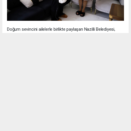
Doğum sevincini ailelerle birlikte paylaşan Nazilli Belediyesi,
ziyaretler sayesinde hem vatandaşlarla birebir iletişim kuruyor
hem de ailelerin ihtiyaçlarını ilk ağızdan dinleme fırsatı buluyor.
Samimi bir atmosferde gerçekleşen buluşmalar, aileler
tarafından da memnuniyetle karşılanıyor.
Belediyeciliğin yalnızca altyapı ve üstyapı hizmetlerinden ibaret
olmadığını belirten Nazilli Belediye Başkanı Dr. Ertuğrul Tetik;
“Hemşehrilerimizin en mutlu günlerinde de yanlarında
olmayı önemsiyoruz. Dünyaya gözlerini açan her
evladımız bizim için çok kıymetli. Ailelerimizin
mutluluğunu paylaşmaya, ihtiyaçlarını dinlemeye ve
sosyal belediyecilik anlayışıyla vatandaşlarımızın yanında
olmaya devam edeceğiz”
dedi.