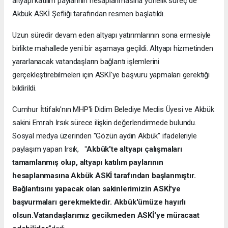
altyapı katılım paylarının hesaplanmasına yönelik süreç de
Akbük ASKİ Şefliği tarafından resmen başlatıldı.
Uzun süredir devam eden altyapı yatırımlarının sona ermesiyle
birlikte mahallede yeni bir aşamaya geçildi. Altyapı hizmetinden
yararlanacak vatandaşların bağlantı işlemlerini
gerçekleştirebilmeleri için ASKİ'ye başvuru yapmaları gerektiği
bildirildi.
Cumhur İttifakı'nın MHP'li Didim Belediye Meclis Üyesi ve Akbük
sakini Emrah Irsık sürece ilişkin değerlendirmede bulundu.
Sosyal medya üzerinden "Gözün aydın Akbük" ifadeleriyle
paylaşım yapan Irsık,
"Akbük'te altyapı çalışmaları
tamamlanmış olup, altyapı katılım paylarının
hesaplanmasına Akbük ASKİ tarafından başlanmıştır.
Bağlantısını yapacak olan sakinlerimizin ASKİ'ye
başvurmaları gerekmektedir. Akbük'ümüze hayırlı
olsun.Vatandaşlarımız gecikmeden ASKİ'ye müracaat