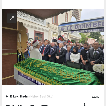
Erkek
|
Kadın
(Haberi Sesli Oku)