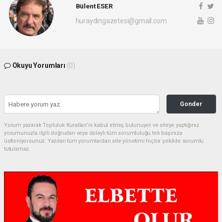
Bülent ESER
huraydingazetesi@gmail.com
Okuyu Yorumları
(0)
Gonder
Yorum yazarak Topluluk Kuralları’nı kabul etmiş bulunuyor ve siteye yaptığınız
yorumunuzla ilgili doğrudan veya dolaylı tüm sorumluluğu tek başınıza
üstleniyorsunuz. Yazılan tüm yorumlardan site yönetimi hiçbir şekilde sorumlu
tutulamaz.