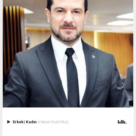
Erkek
|
Kadın
(Haberi Sesli Oku)