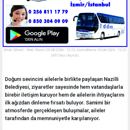
(Web Sitesi) - Web Sitesi | 05.08.2026 - 12:23, Güncelleme: 05.08.2026 - 12:23
2457 kez okundu.
Doğum sevincini ailelerle birlikte paylaşan Nazilli
Belediyesi, ziyaretler sayesinde hem vatandaşlarla
birebir iletişim kuruyor hem de ailelerin ihtiyaçlarını
ilk ağızdan dinleme fırsatı buluyor. Samimi bir
atmosferde gerçekleşen buluşmalar, aileler
tarafından da memnuniyetle karşılanıyor.