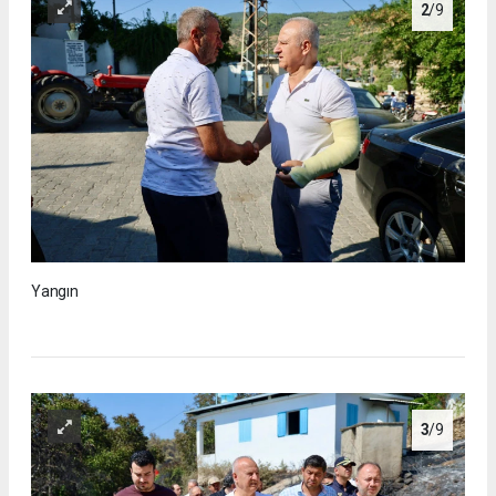
2
/9
Yangın
3
/9