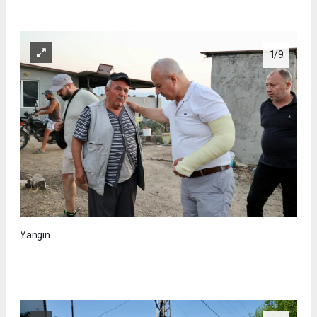
1
/9
Yangın