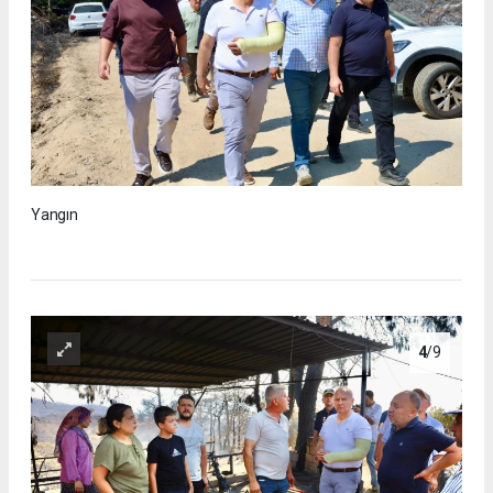
Yangın
4
/9