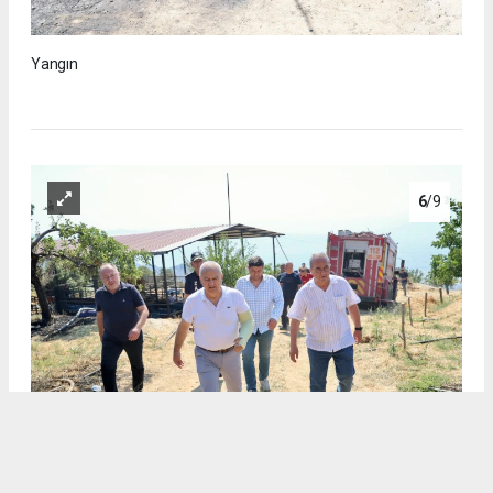
Yangın
6
/9
Yangın