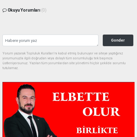
Okuyu Yorumları
(0)
Gonder
Yorum yazarak Topluluk Kuralları’nı kabul etmiş bulunuyor ve siteye yaptığınız
yorumunuzla ilgili doğrudan veya dolaylı tüm sorumluluğu tek başınıza
üstleniyorsunuz. Yazılan tüm yorumlardan site yönetimi hiçbir şekilde sorumlu
tutulamaz.