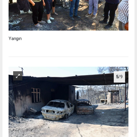
Yangın
5
/9