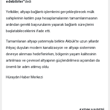
edebilirler”
dedi
Yetkililer, altyapı bağlantı işlemlerini gerçekleştirecek mülk
sahiplerinin katılım payı hesaplamalarının tamamlanmasının
ardından gerekli başvurularını yaparak bağlantı süreçlerini
başlatabileceklerini ifade etti.
Tamamlanan altyapı yatırımıyla birlikte Akbük'te uzun yıllardır
ihtiyaç duyulan modern kanalizasyon ve altyapı sisteminin
devreye alınması hedeflenirken, bölgenin yaşam kalitesinin
artırılması ve çevresel altyapının güçlendirilmesi açısından da
önemli bir adım atılmış oldu.
Hüraydın Haber Merkezi
AYDIN HABERİ