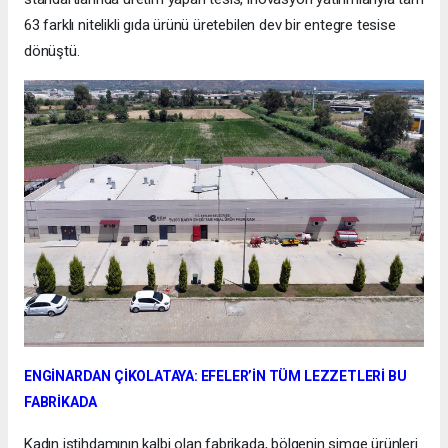
63 farklı nitelikli gıda ürünü üretebilen dev bir entegre tesise
dönüştü.
ENGİNARDAN ÇİKOLATAYA: EFELER’İN TÜM LEZZETLERİ BU
FABRİKADA
Kadın istihdamının kalbi olan fabrikada, bölgenin simge ürünleri