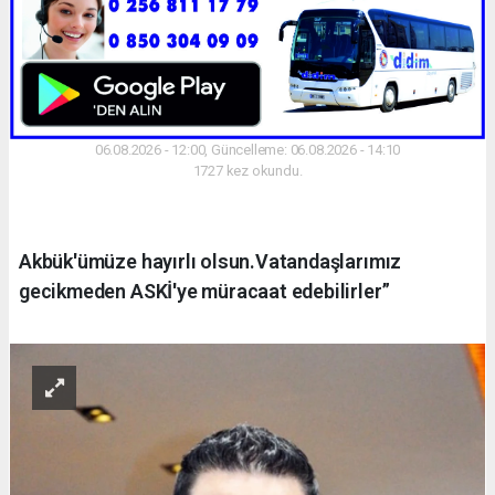
06.08.2026 - 12:00, Güncelleme: 06.08.2026 - 14:10
1727 kez okundu.
Akbük'ümüze hayırlı olsun.Vatandaşlarımız
gecikmeden ASKİ'ye müracaat edebilirler”