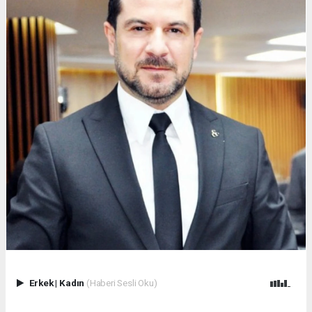
Erkek
|
Kadın
(Haberi Sesli Oku)